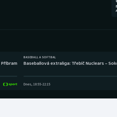
Moderní pětiboj
Triatlon
A
Motorsport
Veslování
Olympijské hry
Vodní slalom
Parasport
Volejbal
Plavání
Ostatní
BASEBALL A SOFTBAL
l Příbram
Baseballová extraliga: Třebíč Nuclears – So
Plážový volejbal
Dnes
,
18:55
-
22:15