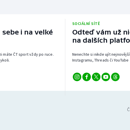
SOCIÁLNÍ SÍTĚ
 sebe i na velké
Odteď vám už nic
na dalších platf
izi máte ČT sport vždy po ruce.
Nenechte si nikde ujít nejnovější
ykoli.
Instagramu, Threads či YouTube 
Č