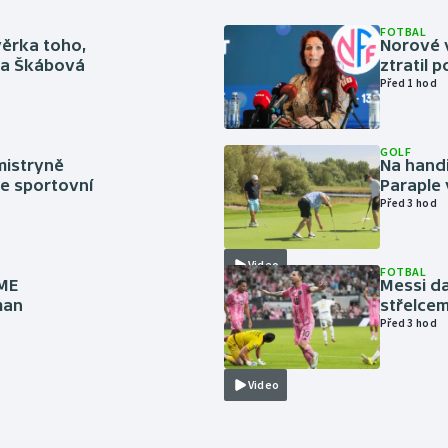
FOTBAL
věrka toho,
Norové v
rka Škábová
ztratil 
Před 1 hod
GOLF
mistryně
Na handi
ze sportovní
Paraple 
Před 3 hod
Video
FOTBAL
 ME
Messi da
man
střelcem
Před 3 hod
Video