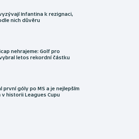
yzývají Infantina k rezignaci,
podle nich důvěru
cap nehrajeme: Golf pro
vybral letos rekordní částku
l první góly po MS a je nejlepším
 v historii Leagues Cupu