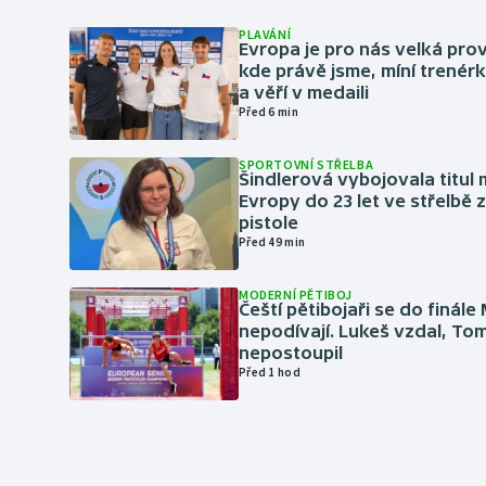
PLAVÁNÍ
Evropa je pro nás velká pro
kde právě jsme, míní trené
a věří v medaili
Před 6 min
SPORTOVNÍ STŘELBA
Šindlerová vybojovala titul 
Evropy do 23 let ve střelbě 
pistole
Před 49 min
MODERNÍ PĚTIBOJ
Čeští pětibojaři se do finále
nepodívají. Lukeš vzdal, To
nepostoupil
Před 1 hod