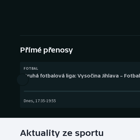
Curling
Dostihy
Florbal
Futsal
Přímé přenosy
Golf
FOTBAL
Druhá fotbalová liga: Vysočina Jihlava – Fotba
Gymnastika
Dnes
,
17:35
-
19:55
Aktuality ze sportu