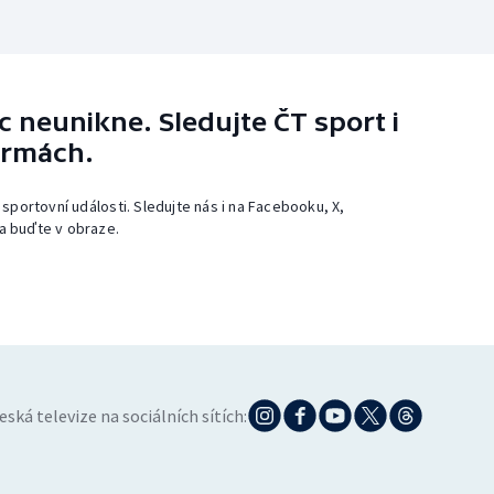
 neunikne. Sledujte ČT sport i
ormách.
 sportovní události. Sledujte nás i na Facebooku, X,
a buďte v obraze.
eská televize na sociálních sítích: