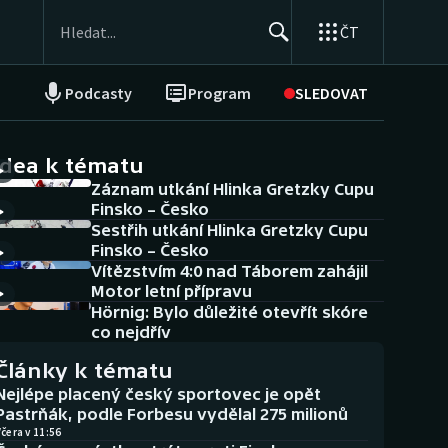
ČT
Podcasty
Program
SLEDOVAT
NEPŘEHLÉDNĚTE
Soutěže
idea k tématu
Záznam utkání Hlinka Gretzky Cupu
Historické návraty
Finsko – Česko
Sestřih utkání Hlinka Gretzky Cupu
Aplikace ČT sport
Finsko – Česko
Vítězstvím 4:0 nad Táborem zahájil
AZ kvíz
Motor letní přípravu
Hörnig: Bylo důležité otevřít skóre
co nejdřív
Články k tématu
Nejlépe placený český sportovec je opět
Pastrňák, podle Forbesu vydělal 275 milionů
čera v 11:56