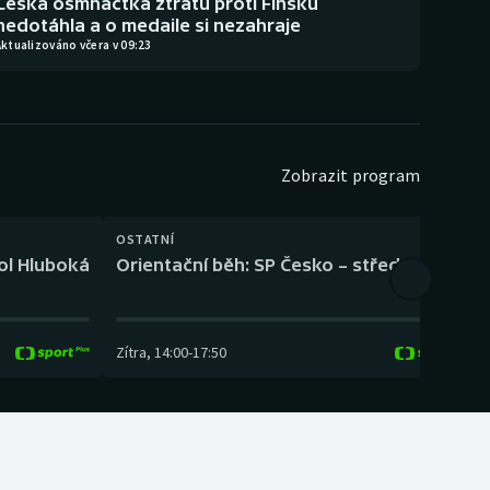
Česká osmnáctka ztrátu proti Finsku
nedotáhla a o medaile si nezahraje
ktualizováno včera v 09:23
Zobrazit program
OSTATNÍ
H
kol Hluboká
Orientační běh: SP Česko – střední trať
H
Zítra
,
14:00
-
17:50
Z