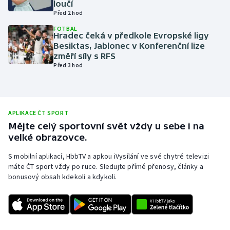
loučí
Před 2 hod
Olympijské hry
FOTBAL
Hradec čeká v předkole Evropské ligy
Parasport
Besiktas, Jablonec v Konferenční lize
změří síly s RFS
Plavání
Před 3 hod
Plážový volejbal
Ragby
APLIKACE ČT SPORT
Mějte celý sportovní svět vždy u sebe i na
velké obrazovce.
Rychlobruslení
S mobilní aplikací, HbbTV a apkou iVysílání ve své chytré televizi
Rychlostní kanoistika
máte ČT sport vždy po ruce. Sledujte přímé přenosy, články a
bonusový obsah kdekoli a kdykoli.
Short track
Sportovní střelba