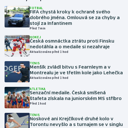
FOTBAL
FIFA chystá kroky k ochraně svého
Gymnastika
dobrého jména. Omlouvá se za chyby a
stojí za Infantinem
Házená
Před 7 min
HOKEJ
Jezdectví
Česká osmnáctka ztrátu proti Finsku
nedotáhla a o medaile si nezahraje
Aktualizováno před 1 hod
Judo
TENIS
Menšík zvládl bitvu s Fearnleym a v
Krasobruslení
Montrealu je ve třetím kole jako Lehečka
Aktualizováno před 1 hod
Lezení
ATLETIKA
Senzační medaile. Česká smíšená
Lyže a snowboard
štafeta získala na juniorském MS stříbro
Před 1 hod
Moderní pětiboj
TENIS
Noskové ani Krejčíkové druhé kolo v
Motorsport
Torontu nevyšlo a s turnajem se v singlu