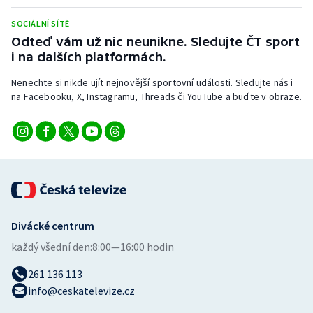
Stolní tenis
SOCIÁLNÍ SÍTĚ
Odteď vám už nic neunikne. Sledujte ČT sport
Triatlon
i na dalších platformách.
Veslování
Nenechte si nikde ujít nejnovější sportovní události. Sledujte nás i
na Facebooku, X, Instagramu, Threads či YouTube a buďte v obraze.
Vodní slalom
Volejbal
Ostatní
Divácké centrum
každý všední den:
8:00—16:00 hodin
261 136 113
info@ceskatelevize.cz