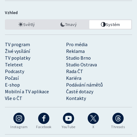
Vzhled
Světlý
Tmavý
Systém
TV program
Pro média
Živé vysílání
Reklama
TV poplatky
Studio Brno
Teletext
Studio Ostrava
Podcasty
Rada ČT
Počasí
Kariéra
E-shop
Podávání námětů
Mobilní a TV aplikace
Časté dotazy
Vše o ČT
Kontakty
Instagram
Facebook
YouTube
X
Threads