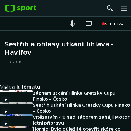
POPULÁRNÍ
SLEDOVAT
Fotbal
Sestřih a ohlasy utkání Jihlava -
Havířov
Hokej
7. 3. 2016
Tenis
Atletika
Videa k tématu
Cyklistika
Záznam utkání Hlinka Gretzky Cupu
Finsko – Česko
Sestřih utkání Hlinka Gretzky Cupu Finsko
DALŠÍ SPORTY
– Česko
Vítězstvím 4:0 nad Táborem zahájil Motor
Americký fotbal
NEPŘEHLÉDNĚTE
letní přípravu
Hörnig: Bylo důležité otevřít skóre co