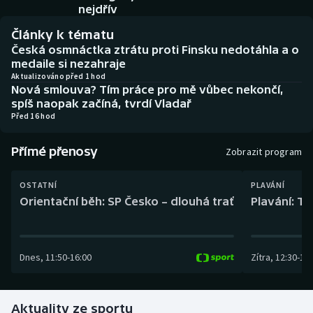
Baseball a softbal
Soutěže
nejdřív
Články k tématu
Basketbal
Historické návraty
Česká osmnáctka ztrátu proti Finsku nedotáhla a o
medaile si nezahraje
Biatlon
Aplikace ČT sport
Aktualizováno před 1 hod
Nová smlouva? Tím práce pro mě vůbec nekončí,
spíš naopak začíná, tvrdí Vladař
Boby a skeleton
AZ kvíz
Před 16 hod
Box
Přímé přenosy
Zobrazit program
Curling
OSTATNÍ
PLAVÁNÍ
Orientační běh: SP Česko – dlouhá trať
Plavání: TK
Dostihy
Florbal
Dnes
,
11:50
-
16:00
Zítra
,
12:30
-
13:
Futsal
Aktuality ze sportu
Golf