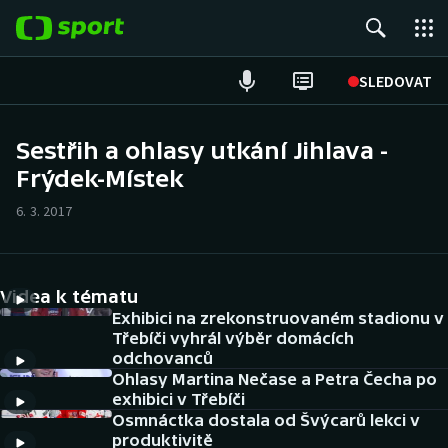
POPULÁRNÍ
SLEDOVAT
Fotbal
Sestřih a ohlasy utkání Jihlava -
Frýdek-Místek
Hokej
6. 3. 2017
Tenis
Atletika
Videa k tématu
Cyklistika
Exhibici na zrekonstruovaném stadionu v
Třebíči vyhrál výběr domácích
odchovanců
DALŠÍ SPORTY
Ohlasy Martina Nečase a Petra Čecha po
exhibici v Třebíči
Americký fotbal
NEPŘEHLÉDNĚTE
Osmnáctka dostala od Švýcarů lekci v
produktivitě