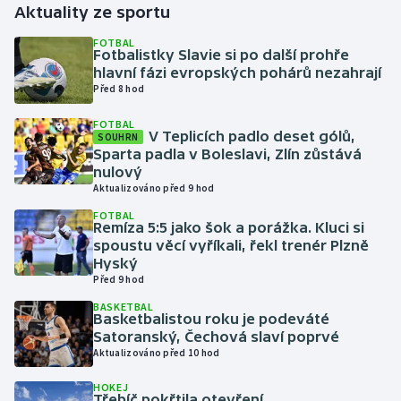
Aktuality ze sportu
Gymnastika
FOTBAL
Fotbalistky Slavie si po další prohře
hlavní fázi evropských pohárů nezahrají
Házená
Před 8 hod
FOTBAL
Jezdectví
V Teplicích padlo deset gólů,
SOUHRN
Sparta padla v Boleslavi, Zlín zůstává
Judo
nulový
Aktualizováno před 9 hod
Krasobruslení
FOTBAL
Remíza 5:5 jako šok a porážka. Kluci si
spoustu věcí vyříkali, řekl trenér Plzně
Lezení
Hyský
Před 9 hod
Lyže a snowboard
BASKETBAL
Basketbalistou roku je podeváté
Satoranský, Čechová slaví poprvé
Moderní pětiboj
Aktualizováno před 10 hod
Motorsport
HOKEJ
Třebíč pokřtila otevření