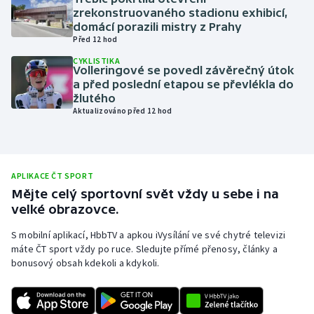
zrekonstruovaného stadionu exhibicí,
Olympijské hry
domácí porazili mistry z Prahy
Před 12 hod
Parasport
CYKLISTIKA
Volleringové se povedl závěrečný útok
a před poslední etapou se převlékla do
Plavání
žlutého
Aktualizováno před 12 hod
Plážový volejbal
Ragby
APLIKACE ČT SPORT
Rychlobruslení
Mějte celý sportovní svět vždy u sebe i na
velké obrazovce.
Rychlostní kanoistika
S mobilní aplikací, HbbTV a apkou iVysílání ve své chytré televizi
máte ČT sport vždy po ruce. Sledujte přímé přenosy, články a
Short track
bonusový obsah kdekoli a kdykoli.
Sportovní střelba