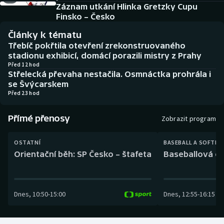
Baseball a softbal
Soutěže
Záznam utkání Hlinka Gretzky Cupu
Finsko – Česko
Basketbal
Historické návraty
Články k tématu
Třebíč pokřtila otevření zrekonstruovaného
Biatlon
Aplikace ČT sport
stadionu exhibicí, domácí porazili mistry z Prahy
Před 12 hod
Střelecká převaha nestačila. Osmnáctka prohrála i
Boby a skeleton
AZ kvíz
se Švýcarskem
Před 23 hod
Box
Přímé přenosy
Zobrazit program
Curling
OSTATNÍ
BASEBALL A SOFTBA
Dostihy
Orientační běh: SP Česko – štafeta
Baseballová ex
Florbal
Dnes
,
10:50
-
15:00
Dnes
,
12:55
-
16:15
Futsal
Golf