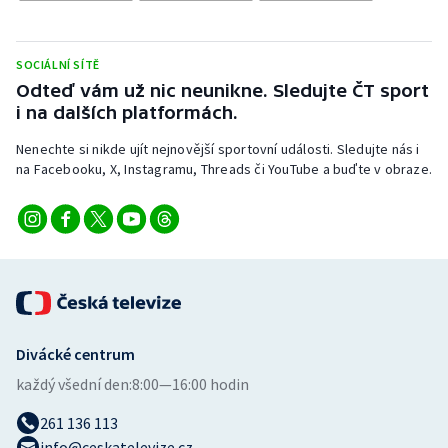
Stolní tenis
Triatlon
SOCIÁLNÍ SÍTĚ
Odteď vám už nic neunikne. Sledujte ČT sport
Veslování
i na dalších platformách.
Nenechte si nikde ujít nejnovější sportovní události. Sledujte nás i
Vodní slalom
na Facebooku, X, Instagramu, Threads či YouTube a buďte v obraze.
Volejbal
Ostatní
Divácké centrum
každý všední den:
8:00—16:00 hodin
261 136 113
info@ceskatelevize.cz