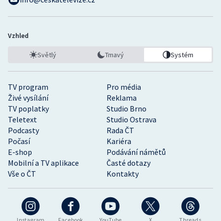
Vzhled
Světlý
Tmavý
Systém
TV program
Pro média
Živé vysílání
Reklama
TV poplatky
Studio Brno
Teletext
Studio Ostrava
Podcasty
Rada ČT
Počasí
Kariéra
E-shop
Podávání námětů
Mobilní a TV aplikace
Časté dotazy
Vše o ČT
Kontakty
Instagram
Facebook
YouTube
X
Threads