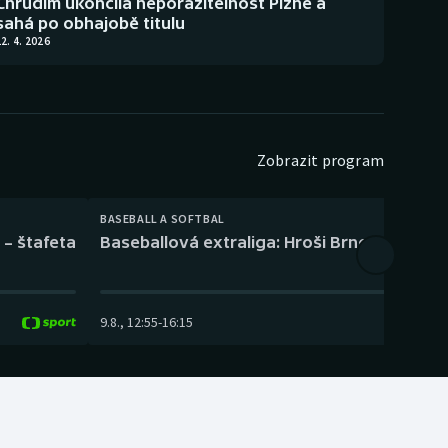
Chrudim ukončila neporazitelnost Plzně a
sahá po obhajobě titulu
2. 4. 2026
Zobrazit program
BASEBALL A SOFTBAL
 – štafeta
Baseballová extraliga: Hroši Brno – Eagles
9.8.
,
12:55
-
16:15