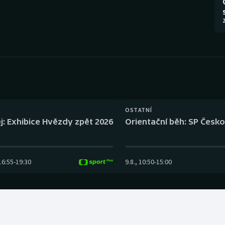
Moderní pětiboj
Triatlon
2
Motorsport
Veslování
Olympijské hry
Vodní slalom
Parasport
Volejbal
Plavání
Ostatní
OSTATNÍ
j: Exhibice Hvězdy zpět 2026
Orientační běh: SP Česko
Plážový volejbal
16:55
-
19:30
9.8.
,
10:50
-
15:00