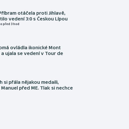
Příbram otáčela proti Jihlavě,
atilo vedení 3:0 s Českou Lípou
o před 3 hod
omá ovládla ikonické Mont
a ujala se vedení v Tour de
 si přála nějakou medaili,
 Manuel před ME. Tlak si nechce