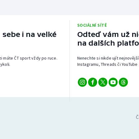
SOCIÁLNÍ SÍTĚ
 sebe i na velké
Odteď vám už nic
na dalších platf
izi máte ČT sport vždy po ruce.
Nenechte si nikde ujít nejnovější
ykoli.
Instagramu, Threads či YouTube 
Č