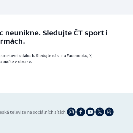
 neunikne. Sledujte ČT sport i
ormách.
 sportovní události. Sledujte nás i na Facebooku, X,
a buďte v obraze.
eská televize na sociálních sítích: