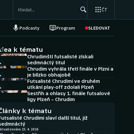
ČT
Podcasty
Program
SLEDOVAT
NEPŘEHLÉDNĚTE
Soutěže
idea k tématu
Chrudimští futsalisté získali
Historické návraty
sedmnáctý titul
Chrudim vyhrála třetí finále v Plzni a
Aplikace ČT sport
je blízko obhajobě
Futsalisté Chrudimi ve druhém
AZ kvíz
utkání play-off zdolali Plzeň
Sestřih a ohlasy 1. finále futsalové
ligy Plzeň – Chrudim
Články k tématu
Futsalisté Chrudimi slaví další titul, již
sedmnáctý
ktualizováno 25. 4. 2026