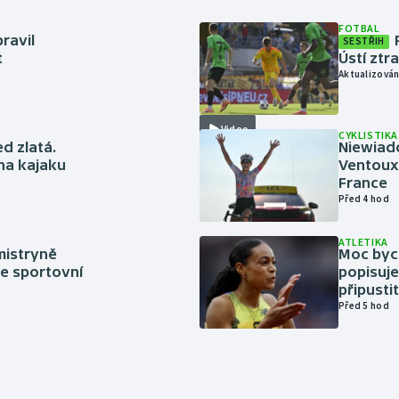
FOTBAL
ravil
SESTŘIH
t
Ústí ztr
Aktualizován
Video
CYKLISTIKA
ed zlatá.
Niewiad
 na kajaku
Ventoux 
France
Před 4 hod
ATLETIKA
mistryně
Moc bych
ze sportovní
popisuje
připustit
Před 5 hod