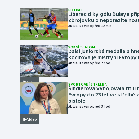
FOTBAL
Liberec díky gólu Dulaye přip
Zbrojovku o neporazitelnos
Aktualizováno před 12 min
VODNÍ SLALOM
Další juniorská medaile a hn
Kočířová je mistryní Evropy
Aktualizováno před 2 hod
Video
SPORTOVNÍ STŘELBA
Šindlerová vybojovala titul 
Evropy do 23 let ve střelbě 
pistole
Aktualizováno před 3 hod
Video