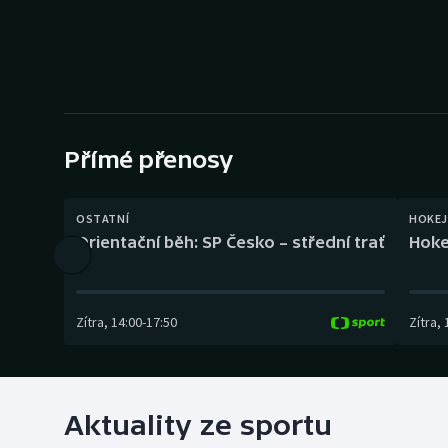
Curling
Dostihy
Florbal
Futsal
Přímé přenosy
Golf
OSTATNÍ
HOKEJ
Orientační běh: SP Česko – střední trať
Hoke
Gymnastika
Zítra
,
14:00
-
17:50
Zítra
,
Aktuality ze sportu