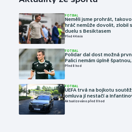
FOTBAL
Neměli jsme prohrát, takovo
hráč nemůže dovolit, zlobil 
duelu s Besiktasem
Před 44 min
FOTBAL
Polidar dal dost možná první
Palici nemám úplně špatnou, 
Před 8 hod
FOTBAL
UEFA trvá na bojkotu soutěží 
omluva jí nestačí a Infantino
Aktualizováno před 8 hod