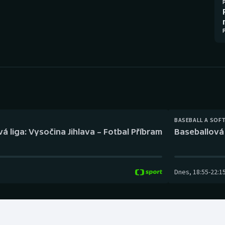
Moderní pětiboj
Triatlon
Motorsport
Veslování
Olympijské hry
Vodní slalom
Parasport
Volejbal
Plavání
Ostatní
BASEBALL A SOF
Plážový volejbal
á liga: Vysočina Jihlava – Fotbal Příbram
Baseballová 
Dnes
,
18:55
-
22:1