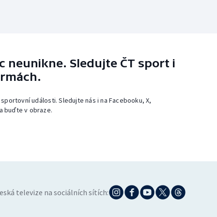
 neunikne. Sledujte ČT sport i
ormách.
 sportovní události. Sledujte nás i na Facebooku, X,
a buďte v obraze.
eská televize na sociálních sítích: