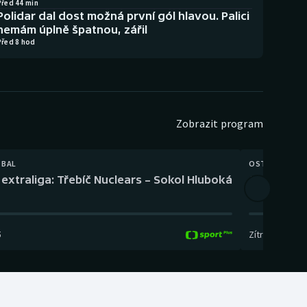
Před 44 min
Polidar dal dost možná první gól hlavou. Palici
nemám úplně špatnou, zářil
Před 8 hod
Zobrazit program
TBAL
OSTATNÍ
extraliga: Třebíč Nuclears – Sokol Hluboká
Orientační
5
Zítra
,
14:00
-
17