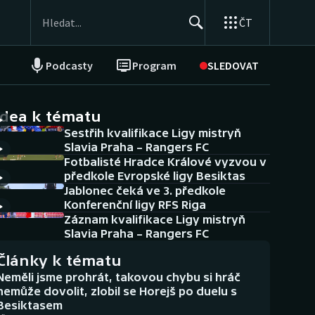
ČT
Podcasty
Program
SLEDOVAT
NEPŘEHLÉDNĚTE
Soutěže
idea k tématu
Sestřih kvalifikace Ligy mistryň
Historické návraty
Slavia Praha – Rangers FC
Fotbalisté Hradce Králové vyzvou v
Aplikace ČT sport
předkole Evropské ligy Besiktas
Jablonec čeká ve 3. předkole
AZ kvíz
Konferenční ligy RFS Riga
Záznam kvalifikace Ligy mistryň
Slavia Praha – Rangers FC
Články k tématu
Neměli jsme prohrát, takovou chybu si hráč
nemůže dovolit, zlobil se Horejš po duelu s
Besiktasem