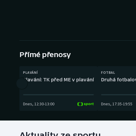
Curling
Dostihy
Florbal
Futsal
Přímé přenosy
Golf
PLAVÁNÍ
FOTBAL
Gymnastika
Plavání: TK před ME v plavání
Druhá fotbalov
Dnes
,
12:30
-
13:00
Dnes
,
17:35
-
19:55
Aktuality ze sportu