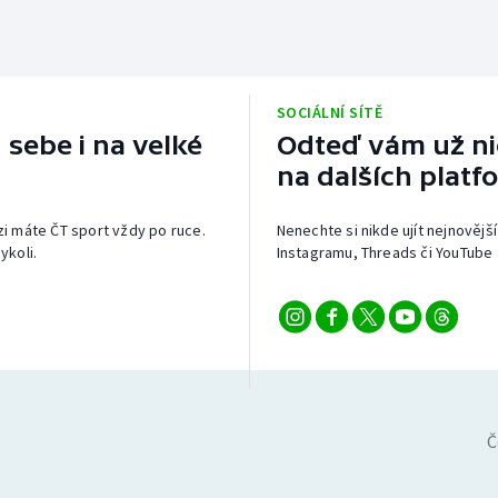
SOCIÁLNÍ SÍTĚ
 sebe i na velké
Odteď vám už nic
na dalších platf
izi máte ČT sport vždy po ruce.
Nenechte si nikde ujít nejnovější
ykoli.
Instagramu, Threads či YouTube 
Č