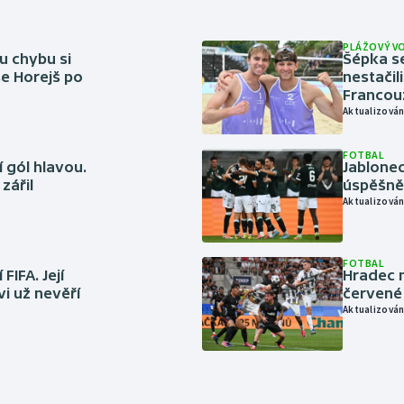
PLÁŽOVÝ V
u chybu si
Šépka s
se Horejš po
nestačil
Francou
Aktualizován
FOTBAL
 gól hlavou.
Jablonec
zářil
úspěšně 
Aktualizován
FOTBAL
FIFA. Její
Hradec n
vi už nevěří
červené
Aktualizován