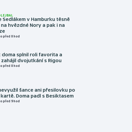
OLEJBAL
e Sedlákem v Hamburku těsně
i na hvězdné Nory a pak i na
ze
o před 8 hod
 doma splnil roli favorita a
zahájil dvojutkání s Rigou
o před 8 hod
evyužil šance ani přesilovku po
 kartě. Doma padl s Besiktasem
o před 9 hod