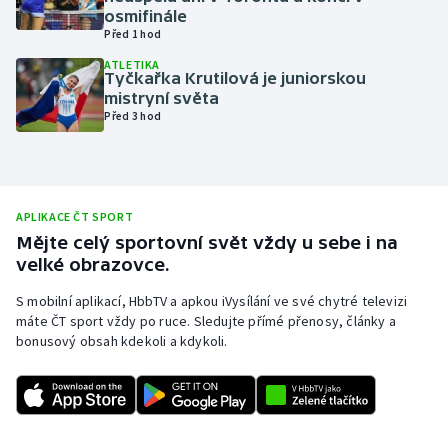
osmifinále
Olympijské hry
Před 1 hod
ATLETIKA
Parasport
Tyčkařka Krutilová je juniorskou
mistryní světa
Před 3 hod
Plavání
Plážový volejbal
APLIKACE ČT SPORT
Ragby
Mějte celý sportovní svět vždy u sebe i na
velké obrazovce.
Rychlobruslení
S mobilní aplikací, HbbTV a apkou iVysílání ve své chytré televizi
Rychlostní kanoistika
máte ČT sport vždy po ruce. Sledujte přímé přenosy, články a
bonusový obsah kdekoli a kdykoli.
Short track
Sportovní střelba