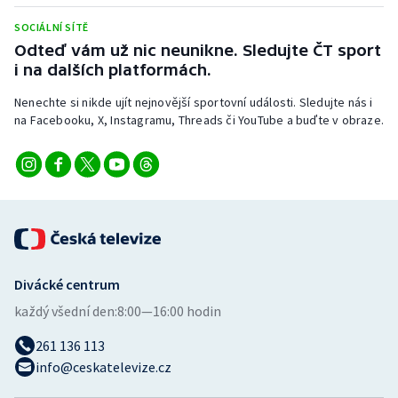
Stolní tenis
SOCIÁLNÍ SÍTĚ
Odteď vám už nic neunikne. Sledujte ČT sport
Triatlon
i na dalších platformách.
Veslování
Nenechte si nikde ujít nejnovější sportovní události. Sledujte nás i
na Facebooku, X, Instagramu, Threads či YouTube a buďte v obraze.
Vodní slalom
Volejbal
Ostatní
Divácké centrum
každý všední den:
8:00—16:00 hodin
261 136 113
info@ceskatelevize.cz