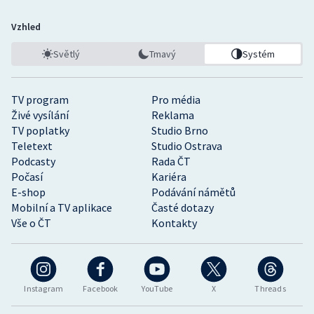
Vzhled
Světlý
Tmavý
Systém
TV program
Pro média
Živé vysílání
Reklama
TV poplatky
Studio Brno
Teletext
Studio Ostrava
Podcasty
Rada ČT
Počasí
Kariéra
E-shop
Podávání námětů
Mobilní a TV aplikace
Časté dotazy
Vše o ČT
Kontakty
Instagram
Facebook
YouTube
X
Threads