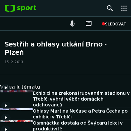
POPULÁRNÍ
SLEDOVAT
Fotbal
Sestřih a ohlasy utkání Brno -
Plzeň
Hokej
15. 2. 2013
Tenis
Atletika
Videa k tématu
Cyklistika
Exhibici na zrekonstruovaném stadionu v
Třebíči vyhrál výběr domácích
odchovanců
DALŠÍ SPORTY
Ohlasy Martina Nečase a Petra Čecha po
exhibici v Třebíči
Americký fotbal
NEPŘEHLÉDNĚTE
Osmnáctka dostala od Švýcarů lekci v
produktivitě