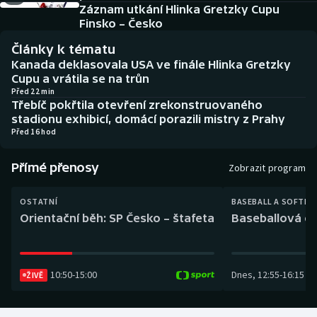
Baseball a softbal
Soutěže
Záznam utkání Hlinka Gretzky Cupu
Finsko – Česko
Basketbal
Historické návraty
Články k tématu
Kanada deklasovala USA ve finále Hlinka Gretzky
Biatlon
Aplikace ČT sport
Cupu a vrátila se na trůn
Před 22 min
Třebíč pokřtila otevření zrekonstruovaného
Boby a skeleton
AZ kvíz
stadionu exhibicí, domácí porazili mistry z Prahy
Před 16 hod
Box
Přímé přenosy
Zobrazit program
Curling
OSTATNÍ
BASEBALL A SOFTBA
Dostihy
Orientační běh: SP Česko – štafeta
Baseballová ex
Florbal
10:50
-
15:00
Dnes
,
12:55
-
16:15
ŽIVĚ
Futsal
Golf