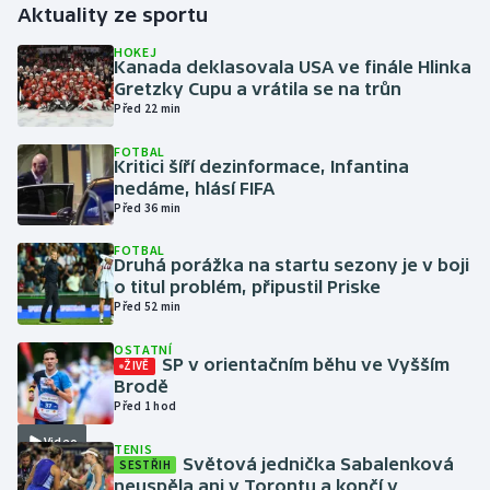
Aktuality ze sportu
Gymnastika
HOKEJ
Kanada deklasovala USA ve finále Hlinka
Gretzky Cupu a vrátila se na trůn
Házená
Před 22 min
FOTBAL
Jezdectví
Kritici šíří dezinformace, Infantina
nedáme, hlásí FIFA
Judo
Před 36 min
FOTBAL
Krasobruslení
Druhá porážka na startu sezony je v boji
o titul problém, připustil Priske
Před 52 min
Lezení
OSTATNÍ
Lyže a snowboard
SP v orientačním běhu ve Vyšším
ŽIVĚ
Brodě
Před 1 hod
Moderní pětiboj
Video
TENIS
Světová jednička Sabalenková
SESTŘIH
Motorsport
neuspěla ani v Torontu a končí v