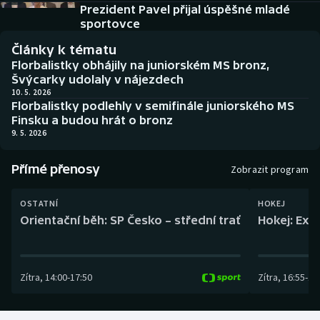
Baseball a softbal
Soutěže
Prezident Pavel přijal úspěšné mladé
sportovce
Basketbal
Historické návraty
Články k tématu
Florbalistky obhájily na juniorském MS bronz,
Biatlon
Aplikace ČT sport
Švýcarky udolaly v nájezdech
10. 5. 2026
Florbalistky podlehly v semifinále juniorského MS
Boby a skeleton
AZ kvíz
Finsku a budou hrát o bronz
9. 5. 2026
Box
Přímé přenosy
Zobrazit program
Curling
OSTATNÍ
HOKEJ
Dostihy
Orientační běh: SP Česko – střední trať
Hokej: Exh
Florbal
Zítra
,
14:00
-
17:50
Zítra
,
16:55
-
19
Futsal
Golf