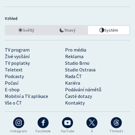
Vzhled
Světlý
Tmavý
Systém
TV program
Pro média
Živé vysílání
Reklama
TV poplatky
Studio Brno
Teletext
Studio Ostrava
Podcasty
Rada ČT
Počasí
Kariéra
E-shop
Podávání námětů
Mobilní a TV aplikace
Časté dotazy
Vše o ČT
Kontakty
Instagram
Facebook
YouTube
X
Threads