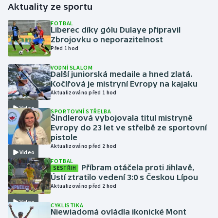
Aktuality ze sportu
Gymnastika
FOTBAL
Liberec díky gólu Dulaye připravil
Zbrojovku o neporazitelnost
Házená
Před 1 hod
VODNÍ SLALOM
Jezdectví
Další juniorská medaile a hned zlatá.
Kočířová je mistryní Evropy na kajaku
Judo
Aktualizováno před 1 hod
Video
SPORTOVNÍ STŘELBA
Krasobruslení
Šindlerová vybojovala titul mistryně
Evropy do 23 let ve střelbě ze sportovní
pistole
Lezení
Aktualizováno před 2 hod
Video
FOTBAL
Lyže a snowboard
Příbram otáčela proti Jihlavě,
SESTŘIH
Ústí ztratilo vedení 3:0 s Českou Lípou
Moderní pětiboj
Aktualizováno před 2 hod
Video
CYKLISTIKA
Motorsport
Niewiadomá ovládla ikonické Mont