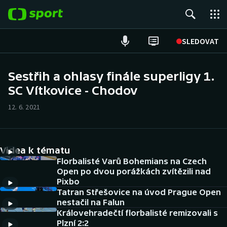
POPULÁRNÍ
SLEDOVAT
Fotbal
Sestřih a ohlasy finále superligy 1.
SC Vítkovice - Chodov
Hokej
12. 6. 2021
Tenis
Atletika
Videa k tématu
Cyklistika
Florbalisté Varů Bohemians na Czech
Open po dvou porážkách zvítězili nad
Pixbo
DALŠÍ SPORTY
Tatran Střešovice na úvod Prague Open
nestačil na Falun
Americký fotbal
NEPŘEHLÉDNĚTE
Královehradečtí florbalisté remizovali s
Plzní 2:2