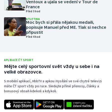
Ventoux a ujala se vedení v Tour de
France
Olympijské hry
Před 3 hod
Parasport
ATLETIKA
Moc bych si přála nějakou medaili,
popisuje Manuel před ME. Tlak si nechce
Plavání
připustit
Před 4 hod
Plážový volejbal
Ragby
APLIKACE ČT SPORT
Mějte celý sportovní svět vždy u sebe i na
Rychlobruslení
velké obrazovce.
Rychlostní kanoistika
S mobilní aplikací, HbbTV a apkou iVysílání ve své chytré televizi
máte ČT sport vždy po ruce. Sledujte přímé přenosy, články a
bonusový obsah kdekoli a kdykoli.
Short track
Sportovní střelba