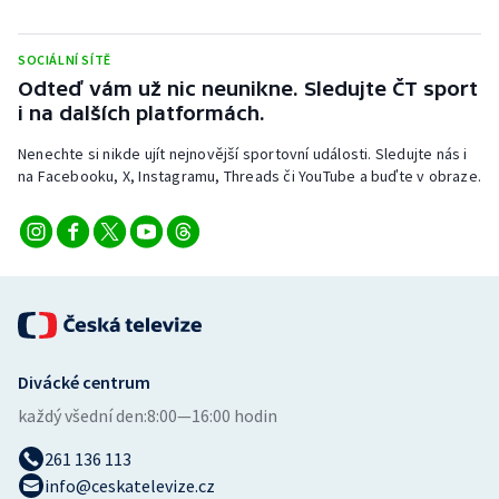
Stolní tenis
SOCIÁLNÍ SÍTĚ
Triatlon
Odteď vám už nic neunikne. Sledujte ČT sport
i na dalších platformách.
Veslování
Nenechte si nikde ujít nejnovější sportovní události. Sledujte nás i
Vodní slalom
na Facebooku, X, Instagramu, Threads či YouTube a buďte v obraze.
Volejbal
Ostatní
Divácké centrum
každý všední den:
8:00—16:00 hodin
261 136 113
info@ceskatelevize.cz