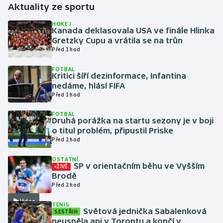
Aktuality ze sportu
Gymnastika
HOKEJ
Kanada deklasovala USA ve finále Hlinka
Gretzky Cupu a vrátila se na trůn
Házená
Před 1 hod
FOTBAL
Jezdectví
Kritici šíří dezinformace, Infantina
nedáme, hlásí FIFA
Judo
Před 1 hod
FOTBAL
Krasobruslení
Druhá porážka na startu sezony je v boji
o titul problém, připustil Priske
Před 2 hod
Lezení
OSTATNÍ
Lyže a snowboard
SP v orientačním běhu ve Vyšším
ŽIVĚ
Brodě
Před 2 hod
Moderní pětiboj
Video
TENIS
Světová jednička Sabalenková
SESTŘIH
Motorsport
neuspěla ani v Torontu a končí v