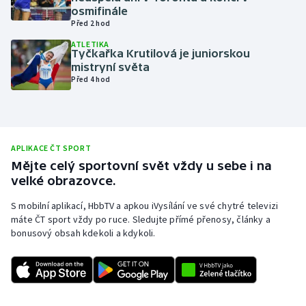
osmifinále
Olympijské hry
Před 2 hod
ATLETIKA
Parasport
Tyčkařka Krutilová je juniorskou
mistryní světa
Před 4 hod
Plavání
Plážový volejbal
APLIKACE ČT SPORT
Ragby
Mějte celý sportovní svět vždy u sebe i na
velké obrazovce.
Rychlobruslení
S mobilní aplikací, HbbTV a apkou iVysílání ve své chytré televizi
Rychlostní kanoistika
máte ČT sport vždy po ruce. Sledujte přímé přenosy, články a
bonusový obsah kdekoli a kdykoli.
Short track
Sportovní střelba