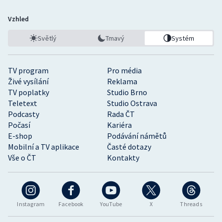
Vzhled
Světlý
Tmavý
Systém
TV program
Pro média
Živé vysílání
Reklama
TV poplatky
Studio Brno
Teletext
Studio Ostrava
Podcasty
Rada ČT
Počasí
Kariéra
E-shop
Podávání námětů
Mobilní a TV aplikace
Časté dotazy
Vše o ČT
Kontakty
Instagram
Facebook
YouTube
X
Threads