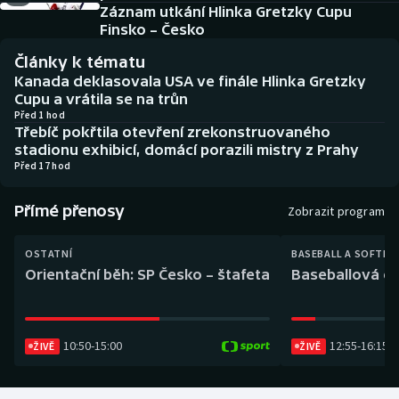
Baseball a softbal
Soutěže
Záznam utkání Hlinka Gretzky Cupu
Finsko – Česko
Basketbal
Historické návraty
Články k tématu
Kanada deklasovala USA ve finále Hlinka Gretzky
Biatlon
Aplikace ČT sport
Cupu a vrátila se na trůn
Před 1 hod
Třebíč pokřtila otevření zrekonstruovaného
Boby a skeleton
AZ kvíz
stadionu exhibicí, domácí porazili mistry z Prahy
Před 17 hod
Box
Přímé přenosy
Zobrazit program
Curling
OSTATNÍ
BASEBALL A SOFTBA
Dostihy
Orientační běh: SP Česko – štafeta
Baseballová ex
Florbal
10:50
-
15:00
12:55
-
16:15
ŽIVĚ
ŽIVĚ
Futsal
Golf