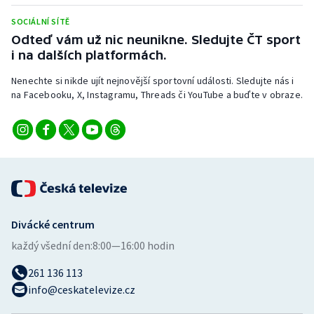
Stolní tenis
SOCIÁLNÍ SÍTĚ
Odteď vám už nic neunikne. Sledujte ČT sport
Triatlon
i na dalších platformách.
Veslování
Nenechte si nikde ujít nejnovější sportovní události. Sledujte nás i
na Facebooku, X, Instagramu, Threads či YouTube a buďte v obraze.
Vodní slalom
Volejbal
Ostatní
Divácké centrum
každý všední den:
8:00—16:00 hodin
261 136 113
info@ceskatelevize.cz