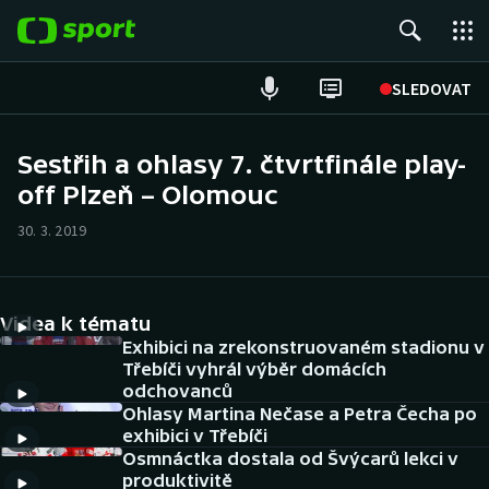
POPULÁRNÍ
SLEDOVAT
Fotbal
Sestřih a ohlasy 7. čtvrtfinále play-
off Plzeň – Olomouc
Hokej
30. 3. 2019
Tenis
Atletika
Videa k tématu
Cyklistika
Exhibici na zrekonstruovaném stadionu v
Třebíči vyhrál výběr domácích
odchovanců
DALŠÍ SPORTY
Ohlasy Martina Nečase a Petra Čecha po
exhibici v Třebíči
Americký fotbal
NEPŘEHLÉDNĚTE
Osmnáctka dostala od Švýcarů lekci v
produktivitě