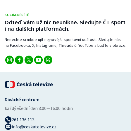
Stolní tenis
SOCIÁLNÍ SÍTĚ
Triatlon
Odteď vám už nic neunikne. Sledujte ČT sport
i na dalších platformách.
Veslování
Nenechte si nikde ujít nejnovější sportovní události. Sledujte nás i
na Facebooku, X, Instagramu, Threads či YouTube a buďte v obraze.
Vodní slalom
Volejbal
Ostatní
Divácké centrum
každý všední den:
8:00—16:00 hodin
261 136 113
info@ceskatelevize.cz