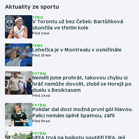
Aktuality ze sportu
Gymnastika
TENIS
V Torontu už bez Češek: Bartůňková
skončila ve třetím kole
Házená
Před 3 min
Jezdectví
TENIS
Lehečka je v Montrealu v osmifinále
Před 20 min
Judo
Krasobruslení
FOTBAL
Neměli jsme prohrát, takovou chybu si
hráč nemůže dovolit, zlobil se Horejš po
Lezení
duelu s Besiktasem
Před 2 hod
Lyže a snowboard
FOTBAL
Polidar dal dost možná první gól hlavou.
Palici nemám úplně špatnou, zářil
Moderní pětiboj
Před 9 hod
Motorsport
FOTBAL
UEFA trvá na bojkotu soutěží FIFA. Její