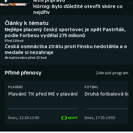
letní přípravu
Baseball a softbal
Soutěže
Hörnig: Bylo důležité otevřít skóre co
nejdřív
Basketbal
Historické návraty
Články k tématu
Nejlépe placený český sportovec je opět Pastrňák,
Biatlon
Aplikace ČT sport
podle Forbesu vydělal 275 milionů
Před 20 hod
Česká osmnáctka ztrátu proti Finsku nedotáhla a o
Boby a skeleton
AZ kvíz
medaile si nezahraje
Aktualizováno před 23 hod
Box
Přímé přenosy
Zobrazit program
Curling
PLAVÁNÍ
FOTBAL
Dostihy
Plavání: TK před ME v plavání
Druhá fotbalová liga
Florbal
Dnes
,
12:30
-
13:00
Dnes
,
17:35
-
19:55
Futsal
Golf