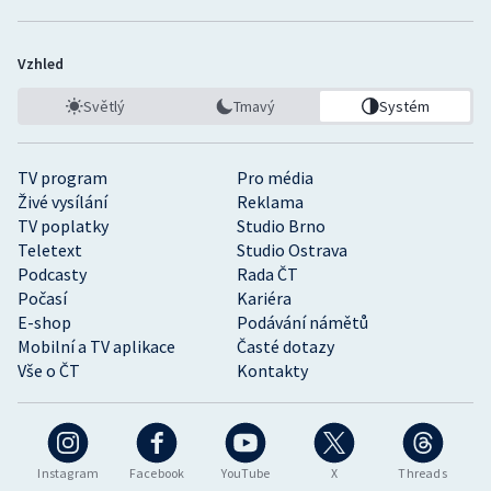
Vzhled
Světlý
Tmavý
Systém
TV program
Pro média
Živé vysílání
Reklama
TV poplatky
Studio Brno
Teletext
Studio Ostrava
Podcasty
Rada ČT
Počasí
Kariéra
E-shop
Podávání námětů
Mobilní a TV aplikace
Časté dotazy
Vše o ČT
Kontakty
Instagram
Facebook
YouTube
X
Threads