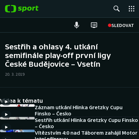
POPULÁRNÍ
SLEDOVAT
Fotbal
Sestřih a ohlasy 4. utkání
semifinále play-off první ligy
Hokej
České Budějovice – Vsetín
Tenis
20. 3. 2019
Atletika
Cyklistika
Videa k tématu
Záznam utkání Hlinka Gretzky Cupu
DALŠÍ SPORTY
Finsko – Česko
Sestřih utkání Hlinka Gretzky Cupu Finsko
– Česko
Americký fotbal
NEPŘEHLÉDNĚTE
Vítězstvím 4:0 nad Táborem zahájil Motor