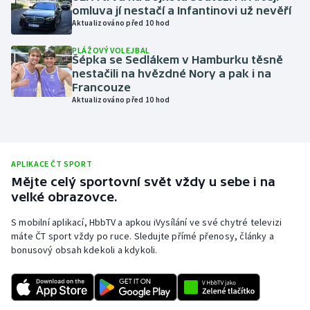
omluva jí nestačí a Infantinovi už nevěří
Olympijské hry
Aktualizováno před 10 hod
PLÁŽOVÝ VOLEJBAL
Parasport
Šépka se Sedlákem v Hamburku těsně
nestačili na hvězdné Nory a pak i na
Plavání
Francouze
Aktualizováno před 10 hod
Plážový volejbal
Ragby
APLIKACE ČT SPORT
Mějte celý sportovní svět vždy u sebe i na
Rychlobruslení
velké obrazovce.
Rychlostní kanoistika
S mobilní aplikací, HbbTV a apkou iVysílání ve své chytré televizi
máte ČT sport vždy po ruce. Sledujte přímé přenosy, články a
bonusový obsah kdekoli a kdykoli.
Short track
Sportovní střelba