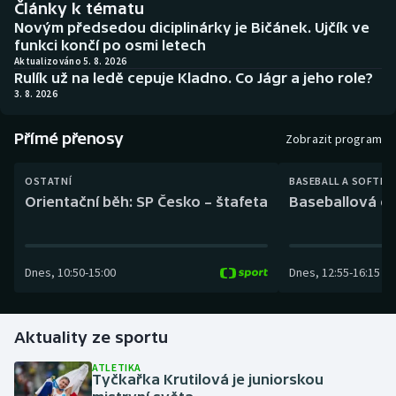
Články k tématu
Baseball a softbal
Soutěže
Novým předsedou diciplinárky je Bičánek. Ujčík ve
funkci končí po osmi letech
Basketbal
Historické návraty
Aktualizováno 5. 8. 2026
Rulík už na ledě cepuje Kladno. Co Jágr a jeho role?
3. 8. 2026
Biatlon
Aplikace ČT sport
Přímé přenosy
Boby a skeleton
AZ kvíz
Zobrazit program
Box
OSTATNÍ
BASEBALL A SOFTBA
Orientační běh: SP Česko – štafeta
Baseballová ex
Curling
Dostihy
Dnes
,
10:50
-
15:00
Dnes
,
12:55
-
16:15
Florbal
Aktuality ze sportu
Futsal
ATLETIKA
Tyčkařka Krutilová je juniorskou
Golf