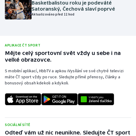
Basketbalistou roku je podeváté
Olympijské hry
Satoranský, Čechová slaví poprvé
Aktualizováno před 12 hod
Parasport
Plavání
APLIKACE ČT SPORT
Mějte celý sportovní svět vždy u sebe i na
Plážový volejbal
velké obrazovce.
Ragby
S mobilní aplikací, HbbTV a apkou iVysílání ve své chytré televizi
máte ČT sport vždy po ruce. Sledujte přímé přenosy, články a
Rychlobruslení
bonusový obsah kdekoli a kdykoli.
Rychlostní kanoistika
Short track
SOCIÁLNÍ SÍTĚ
Sportovní střelba
Odteď vám už nic neunikne. Sledujte ČT sport