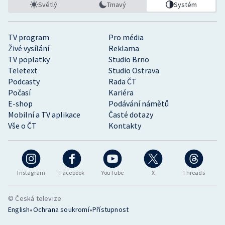
Světlý
Tmavý
Systém
TV program
Pro média
Živé vysílání
Reklama
TV poplatky
Studio Brno
Teletext
Studio Ostrava
Podcasty
Rada ČT
Počasí
Kariéra
E-shop
Podávání námětů
Mobilní a TV aplikace
Časté dotazy
Vše o ČT
Kontakty
Instagram
Facebook
YouTube
X
Threads
© Česká televize
•
•
English
Ochrana soukromí
Přístupnost