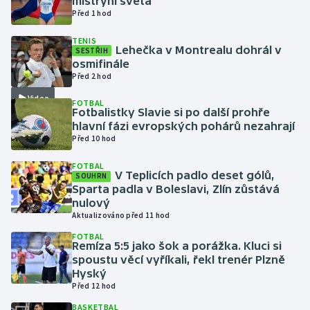
mistryní světa
Před 1 hod
Gymnastika
TENIS
Lehečka v Montrealu dohrál v
SESTŘIH
osmifinále
Házená
Před 2 hod
Jezdectví
Video
FOTBAL
Fotbalistky Slavie si po další prohře
hlavní fázi evropských pohárů nezahrají
Judo
Před 10 hod
Krasobruslení
FOTBAL
V Teplicích padlo deset gólů,
SOUHRN
Sparta padla v Boleslavi, Zlín zůstává
Lezení
nulový
Aktualizováno před 11 hod
Lyže a snowboard
FOTBAL
Remíza 5:5 jako šok a porážka. Kluci si
spoustu věcí vyříkali, řekl trenér Plzně
Moderní pětiboj
Hyský
Před 12 hod
Motorsport
BASKETBAL