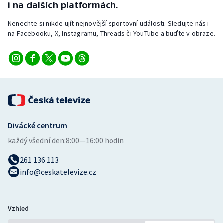
i na dalších platformách.
Stolní tenis
Nenechte si nikde ujít nejnovější sportovní události. Sledujte nás i
Triatlon
na Facebooku, X, Instagramu, Threads či YouTube a buďte v obraze.
Veslování
Vodní slalom
Volejbal
Divácké centrum
Ostatní
každý všední den:
8:00—16:00 hodin
261 136 113
info@ceskatelevize.cz
Vzhled