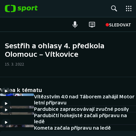
POPULÁRNÍ
SLEDOVAT
Fotbal
Sestřih a ohlasy 4. předkola
Olomouc – Vítkovice
Hokej
15. 3. 2022
Tenis
Atletika
Videa k tématu
Cyklistika
Vítězstvím 4:0 nad Táborem zahájil Motor
letní přípravu
Pardubice zapracovávají zvučné posily
DALŠÍ SPORTY
Pardubičtí hokejisté začali přípravu na
ledě
Americký fotbal
NEPŘEHLÉDNĚTE
Kometa začala přípravu na ledě