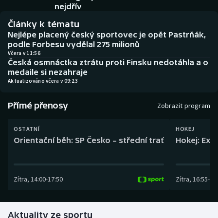
Baseball a softbal
Soutěže
nejdřív
Články k tématu
Basketbal
Historické návraty
Nejlépe placený český sportovec je opět Pastrňák,
podle Forbesu vydělal 275 milionů
Biatlon
Aplikace ČT sport
Včera v 11:56
Česká osmnáctka ztrátu proti Finsku nedotáhla a o
medaile si nezahraje
Boby a skeleton
AZ kvíz
Aktualizováno včera v 09:23
Box
Přímé přenosy
Zobrazit program
Curling
OSTATNÍ
HOKEJ
Orientační běh: SP Česko – střední trať
Hokej: Exh
Dostihy
Florbal
Zítra
,
14:00
-
17:50
Zítra
,
16:55
-
19
Futsal
Aktuality ze sportu
Golf