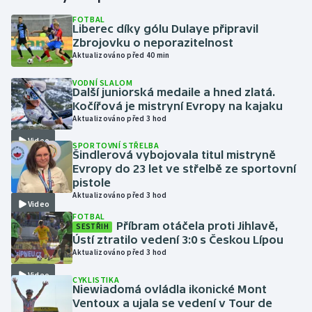
FOTBAL
Liberec díky gólu Dulaye připravil
Gymnastika
Zbrojovku o neporazitelnost
Aktualizováno před 40 min
Házená
VODNÍ SLALOM
Další juniorská medaile a hned zlatá.
Jezdectví
Kočířová je mistryní Evropy na kajaku
Aktualizováno před 3 hod
Judo
Video
SPORTOVNÍ STŘELBA
Šindlerová vybojovala titul mistryně
Krasobruslení
Evropy do 23 let ve střelbě ze sportovní
pistole
Aktualizováno před 3 hod
Lezení
Video
FOTBAL
Příbram otáčela proti Jihlavě,
SESTŘIH
Lyže a snowboard
Ústí ztratilo vedení 3:0 s Českou Lípou
Aktualizováno před 3 hod
Moderní pětiboj
Video
CYKLISTIKA
Niewiadomá ovládla ikonické Mont
Motorsport
Ventoux a ujala se vedení v Tour de