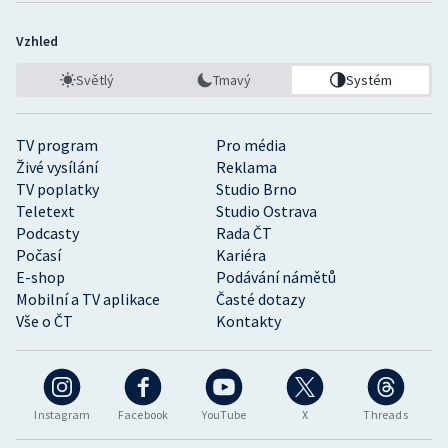
Vzhled
Světlý
Tmavý
Systém
TV program
Pro média
Živé vysílání
Reklama
TV poplatky
Studio Brno
Teletext
Studio Ostrava
Podcasty
Rada ČT
Počasí
Kariéra
E-shop
Podávání námětů
Mobilní a TV aplikace
Časté dotazy
Vše o ČT
Kontakty
Instagram
Facebook
YouTube
X
Threads