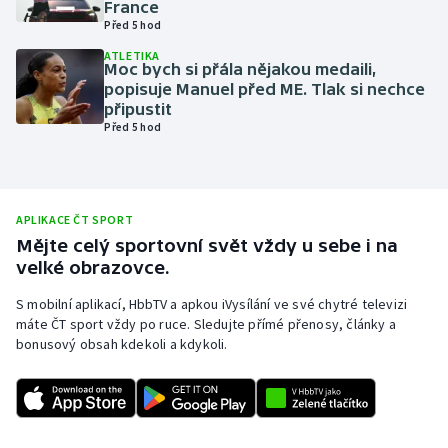
France
Před 5 hod
Olympijské hry
ATLETIKA
Moc bych si přála nějakou medaili,
Parasport
popisuje Manuel před ME. Tlak si nechce
připustit
Plavání
Před 5 hod
Plážový volejbal
Ragby
APLIKACE ČT SPORT
Mějte celý sportovní svět vždy u sebe i na
velké obrazovce.
Rychlobruslení
S mobilní aplikací, HbbTV a apkou iVysílání ve své chytré televizi
Rychlostní kanoistika
máte ČT sport vždy po ruce. Sledujte přímé přenosy, články a
bonusový obsah kdekoli a kdykoli.
Short track
Sportovní střelba