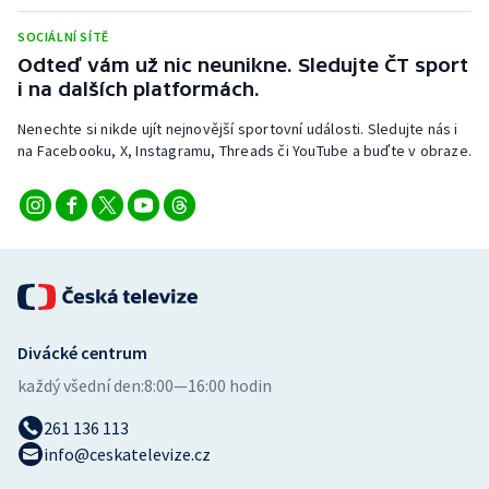
Stolní tenis
SOCIÁLNÍ SÍTĚ
Odteď vám už nic neunikne. Sledujte ČT sport
Triatlon
i na dalších platformách.
Veslování
Nenechte si nikde ujít nejnovější sportovní události. Sledujte nás i
na Facebooku, X, Instagramu, Threads či YouTube a buďte v obraze.
Vodní slalom
Volejbal
Ostatní
Divácké centrum
každý všední den:
8:00—16:00 hodin
261 136 113
info@ceskatelevize.cz