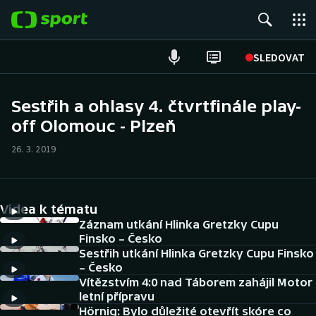
POPULÁRNÍ
SLEDOVAT
Fotbal
Sestřih a ohlasy 4. čtvrtfinále play-
off Olomouc - Plzeň
Hokej
26. 3. 2019
Tenis
Atletika
Videa k tématu
Cyklistika
Záznam utkání Hlinka Gretzky Cupu
Finsko – Česko
Sestřih utkání Hlinka Gretzky Cupu Finsko
DALŠÍ SPORTY
– Česko
Vítězstvím 4:0 nad Táborem zahájil Motor
Americký fotbal
NEPŘEHLÉDNĚTE
letní přípravu
Hörnig: Bylo důležité otevřít skóre co