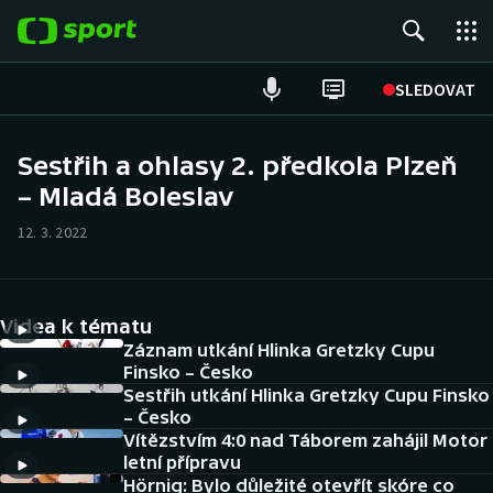
POPULÁRNÍ
SLEDOVAT
Fotbal
Sestřih a ohlasy 2. předkola Plzeň
– Mladá Boleslav
Hokej
12. 3. 2022
Tenis
Atletika
Videa k tématu
Cyklistika
Záznam utkání Hlinka Gretzky Cupu
Finsko – Česko
Sestřih utkání Hlinka Gretzky Cupu Finsko
DALŠÍ SPORTY
– Česko
Vítězstvím 4:0 nad Táborem zahájil Motor
Americký fotbal
NEPŘEHLÉDNĚTE
letní přípravu
Hörnig: Bylo důležité otevřít skóre co