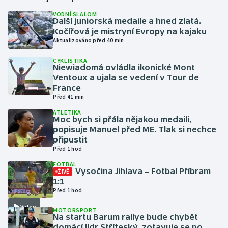
VODNÍ SLALOM
Další juniorská medaile a hned zlatá.
Gymnastika
Kočířová je mistryní Evropy na kajaku
Aktualizováno před 40 min
Házená
CYKLISTIKA
Niewiadomá ovládla ikonické Mont
Jezdectví
Ventoux a ujala se vedení v Tour de
France
Judo
Před 41 min
ATLETIKA
Moc bych si přála nějakou medaili,
Krasobruslení
popisuje Manuel před ME. Tlak si nechce
připustit
Lezení
Před 1 hod
FOTBAL
Lyže a snowboard
Vysočina Jihlava – Fotbal Příbram
ŽIVĚ
1:1
Před 1 hod
Moderní pětiboj
Video
MOTORSPORT
Na startu Barum rallye bude chybět
Motorsport
domácí lídr Stříteský, zotavuje se po