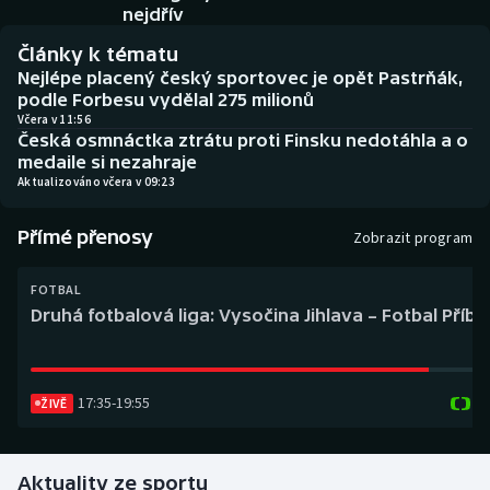
Baseball a softbal
Soutěže
nejdřív
Články k tématu
Basketbal
Historické návraty
Nejlépe placený český sportovec je opět Pastrňák,
podle Forbesu vydělal 275 milionů
Biatlon
Aplikace ČT sport
Včera v 11:56
Česká osmnáctka ztrátu proti Finsku nedotáhla a o
medaile si nezahraje
Boby a skeleton
AZ kvíz
Aktualizováno včera v 09:23
Box
Přímé přenosy
Zobrazit program
Curling
FOTBAL
Druhá fotbalová liga: Vysočina Jihlava – Fotbal Příb
Dostihy
Florbal
17:35
-
19:55
ŽIVĚ
Futsal
Aktuality ze sportu
Golf