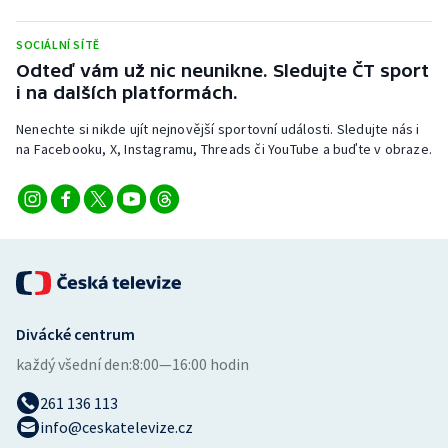
Stolní tenis
SOCIÁLNÍ SÍTĚ
Triatlon
Odteď vám už nic neunikne. Sledujte ČT sport
i na dalších platformách.
Veslování
Nenechte si nikde ujít nejnovější sportovní události. Sledujte nás i
na Facebooku, X, Instagramu, Threads či YouTube a buďte v obraze.
Vodní slalom
Volejbal
Ostatní
Divácké centrum
každý všední den:
8:00—16:00 hodin
261 136 113
info@ceskatelevize.cz