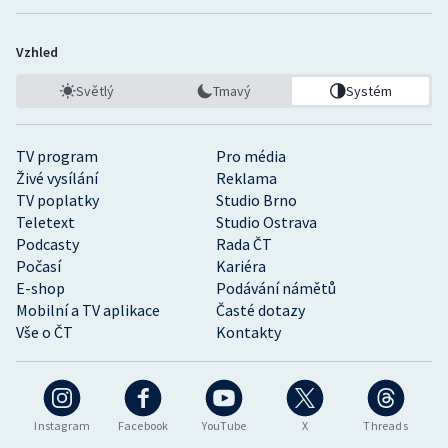
Vzhled
Světlý
Tmavý
Systém
TV program
Pro média
Živé vysílání
Reklama
TV poplatky
Studio Brno
Teletext
Studio Ostrava
Podcasty
Rada ČT
Počasí
Kariéra
E-shop
Podávání námětů
Mobilní a TV aplikace
Časté dotazy
Vše o ČT
Kontakty
Instagram
Facebook
YouTube
X
Threads