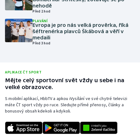
nehodě
Olympijské hry
Před 2 hod
PLAVÁNÍ
Parasport
Evropa je pro nás velká prověrka, říká
šéftrenérka plavců Škábová a věří v
medaili
Plavání
Před 3 hod
Plážový volejbal
Ragby
APLIKACE ČT SPORT
Mějte celý sportovní svět vždy u sebe i na
Rychlobruslení
velké obrazovce.
S mobilní aplikací, HbbTV a apkou iVysílání ve své chytré televizi
Rychlostní kanoistika
máte ČT sport vždy po ruce. Sledujte přímé přenosy, články a
bonusový obsah kdekoli a kdykoli.
Short track
Sportovní střelba