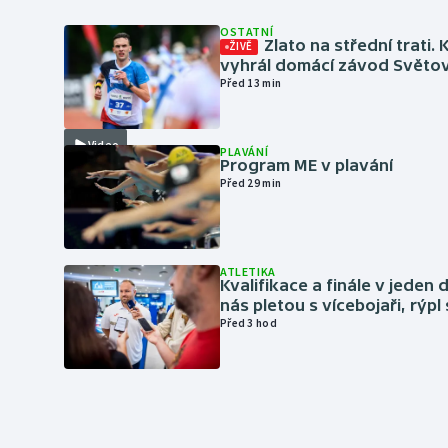
OSTATNÍ
Zlato na střední trati. 
ŽIVĚ
vyhrál domácí závod Světo
Před 13 min
Video
PLAVÁNÍ
Program ME v plavání
Před 29 min
ATLETIKA
Kvalifikace a finále v jeden d
nás pletou s vícebojaři, rýpl
Před 3 hod