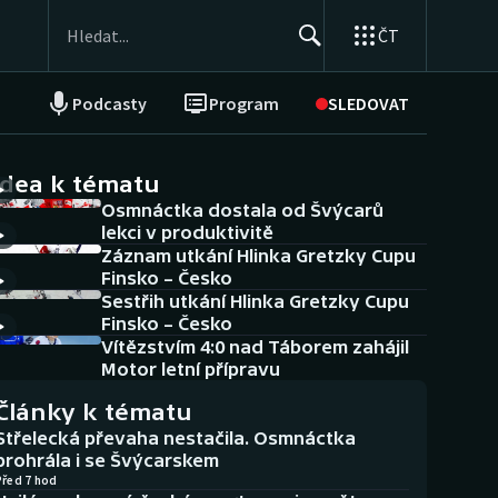
ČT
Podcasty
Program
SLEDOVAT
NEPŘEHLÉDNĚTE
Soutěže
idea k tématu
Osmnáctka dostala od Švýcarů
Historické návraty
lekci v produktivitě
Záznam utkání Hlinka Gretzky Cupu
Aplikace ČT sport
Finsko – Česko
Sestřih utkání Hlinka Gretzky Cupu
AZ kvíz
Finsko – Česko
Vítězstvím 4:0 nad Táborem zahájil
Motor letní přípravu
Články k tématu
Střelecká převaha nestačila. Osmnáctka
prohrála i se Švýcarskem
Před 7 hod