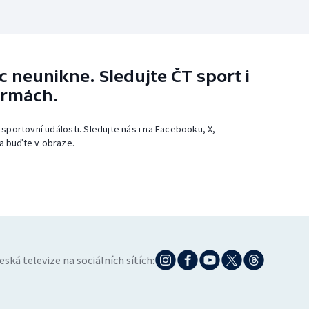
 neunikne. Sledujte ČT sport i
ormách.
 sportovní události. Sledujte nás i na Facebooku, X,
a buďte v obraze.
eská televize na sociálních sítích: