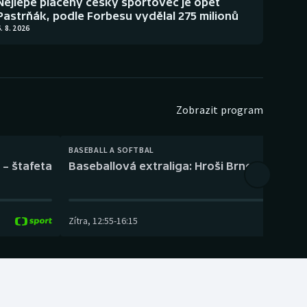
Nejlépe placený český sportovec je opět
Pastrňák, podle Forbesu vydělal 275 milionů
. 8. 2026
Zobrazit program
BASEBALL A SOFTBAL
 – štafeta
Baseballová extraliga: Hroši Brno – Eagles
Zítra
,
12:55
-
16:15