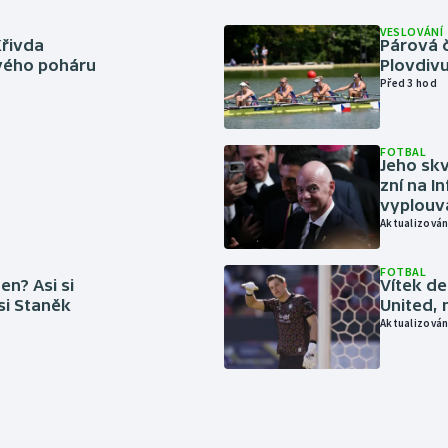
VESLOVÁNÍ
Křivda
Párová č
vého poháru
Plovdivu
Před 3 hod
FOTBAL
Jeho skv
zní na I
vyplouvá
Aktualizován
FOTBAL
en? Asi si
Vítek de
 si Staněk
United, 
Aktualizován