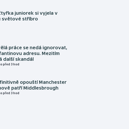
tyřka juniorek si vyjela v
 světové stříbro
ělá práce se nedá ignorovat,
nfantinovu adresu. Mezitím
 další skandál
o před 3 hod
finitivně opouští Manchester
nově patří Middlesbrough
o před 3 hod