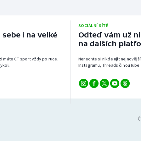
SOCIÁLNÍ SÍTĚ
 sebe i na velké
Odteď vám už nic
na dalších platf
izi máte ČT sport vždy po ruce.
Nenechte si nikde ujít nejnovější
ykoli.
Instagramu, Threads či YouTube 
Č