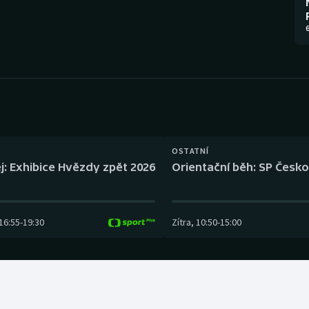
Moderní pětiboj
Triatlon
6
Motorsport
Veslování
Olympijské hry
Vodní slalom
Parasport
Volejbal
Plavání
Ostatní
OSTATNÍ
j: Exhibice Hvězdy zpět 2026
Orientační běh: SP Česko
Plážový volejbal
16:55
-
19:30
Zítra
,
10:50
-
15:00