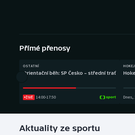
Curling
Dostihy
Florbal
Futsal
Přímé přenosy
Golf
OSTATNÍ
HOKEJ
Orientační běh: SP Česko – střední trať
Hoke
Gymnastika
14:00
-
17:50
Dnes
,
ŽIVĚ
Aktuality ze sportu