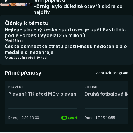
letní přípravu
Baseball a softbal
Soutěže
Hörnig: Bylo důležité otevřít skóre co
nejdřív
Basketbal
Historické návraty
Články k tématu
Nejlépe placený český sportovec je opět Pastrňák,
Biatlon
Aplikace ČT sport
podle Forbesu vydělal 275 milionů
Před 18 hod
Česká osmnáctka ztrátu proti Finsku nedotáhla a o
Boby a skeleton
AZ kvíz
medaile si nezahraje
Aktualizováno před 20 hod
Box
Přímé přenosy
Zobrazit program
Curling
PLAVÁNÍ
FOTBAL
Dostihy
Plavání: TK před ME v plavání
Druhá fotbalová liga
Florbal
Dnes
,
12:30
-
13:00
Dnes
,
17:35
-
19:55
Futsal
Golf