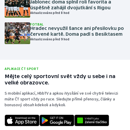
Jablonec doma splnil roli favorita a
úspěšně zahájil dvojutkání s Rigou
Olympijské hry
Aktualizováno před 8 hod
Parasport
FOTBAL
Hradec nevyužil šance ani přesilovku po
červené kartě. Doma padl s Besiktasem
Plavání
Aktualizováno před 9 hod
Plážový volejbal
Ragby
APLIKACE ČT SPORT
Mějte celý sportovní svět vždy u sebe i na
Rychlobruslení
velké obrazovce.
Rychlostní kanoistika
S mobilní aplikací, HbbTV a apkou iVysílání ve své chytré televizi
máte ČT sport vždy po ruce. Sledujte přímé přenosy, články a
bonusový obsah kdekoli a kdykoli.
Short track
Sportovní střelba