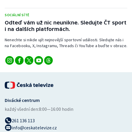
Stolní tenis
SOCIÁLNÍ SÍTĚ
Triatlon
Odteď vám už nic neunikne. Sledujte ČT sport
i na dalších platformách.
Veslování
Nenechte si nikde ujít nejnovější sportovní události. Sledujte nás i
na Facebooku, X, Instagramu, Threads či YouTube a buďte v obraze.
Vodní slalom
Volejbal
Ostatní
Divácké centrum
každý všední den:
8:00—16:00 hodin
261 136 113
info@ceskatelevize.cz