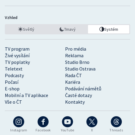
Vzhled
Světlý
Tmavý
Systém
TV program
Pro média
Živé vysílání
Reklama
TV poplatky
Studio Brno
Teletext
Studio Ostrava
Podcasty
Rada ČT
Počasí
Kariéra
E-shop
Podávání námětů
Mobilní a TV aplikace
Časté dotazy
Vše o ČT
Kontakty
Instagram
Facebook
YouTube
X
Threads