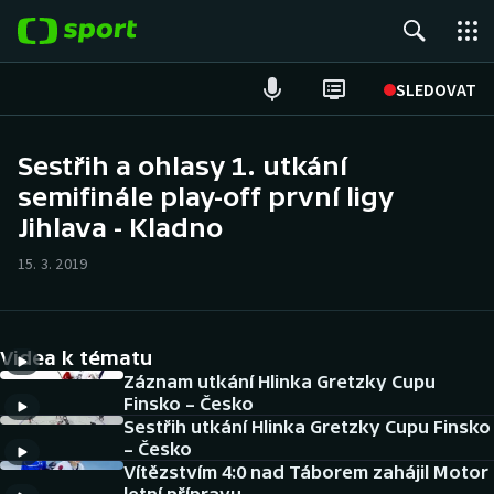
POPULÁRNÍ
SLEDOVAT
Fotbal
Sestřih a ohlasy 1. utkání
semifinále play-off první ligy
Hokej
Jihlava - Kladno
Tenis
15. 3. 2019
Atletika
Cyklistika
Videa k tématu
Záznam utkání Hlinka Gretzky Cupu
DALŠÍ SPORTY
Finsko – Česko
Sestřih utkání Hlinka Gretzky Cupu Finsko
– Česko
Americký fotbal
NEPŘEHLÉDNĚTE
Vítězstvím 4:0 nad Táborem zahájil Motor