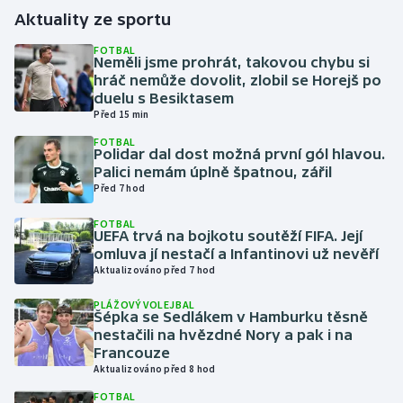
Aktuality ze sportu
Gymnastika
FOTBAL
Neměli jsme prohrát, takovou chybu si
hráč nemůže dovolit, zlobil se Horejš po
Házená
duelu s Besiktasem
Před 15 min
Jezdectví
FOTBAL
Polidar dal dost možná první gól hlavou.
Judo
Palici nemám úplně špatnou, zářil
Před 7 hod
Krasobruslení
FOTBAL
UEFA trvá na bojkotu soutěží FIFA. Její
omluva jí nestačí a Infantinovi už nevěří
Lezení
Aktualizováno před 7 hod
Lyže a snowboard
PLÁŽOVÝ VOLEJBAL
Šépka se Sedlákem v Hamburku těsně
nestačili na hvězdné Nory a pak i na
Moderní pětiboj
Francouze
Aktualizováno před 8 hod
Motorsport
FOTBAL