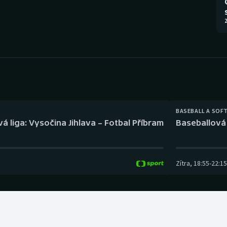
Moderní pětiboj
Triatlon
2
Motorsport
Veslování
Olympijské hry
Vodní slalom
Parasport
Volejbal
Plavání
Ostatní
BASEBALL A SOF
á liga: Vysočina Jihlava – Fotbal Příbram
Baseballová 
Plážový volejbal
Zítra
,
18:55
-
22:15