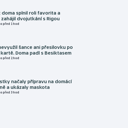
 doma splnil roli favorita a
zahájil dvojutkání s Rigou
o před 1 hod
evyužil šance ani přesilovku po
 kartě. Doma padl s Besiktasem
o před 2 hod
istky načaly přípravu na domácí
zně a ukázaly maskota
o před 3 hod