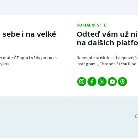
SOCIÁLNÍ SÍTĚ
 sebe i na velké
Odteď vám už nic
na dalších platf
izi máte ČT sport vždy po ruce.
Nenechte si nikde ujít nejnovější
ykoli.
Instagramu, Threads či YouTube 
Č