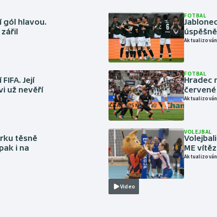
FOTBAL
 gól hlavou.
Jablonec
zářil
úspěšně 
Aktualizován
FOTBAL
FIFA. Její
Hradec n
vi už nevěří
červené
Aktualizován
VOLEJBAL
rku těsně
Volejbal
pak i na
ME vítě
Aktualizován
Video