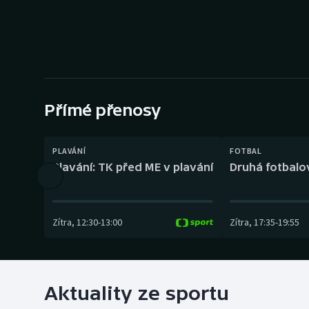
Curling
Dostihy
Florbal
Futsal
Přímé přenosy
Golf
PLAVÁNÍ
FOTBAL
Plavání: TK před ME v plavání
Druhá fotbalov
Gymnastika
Zítra
,
12:30
-
13:00
Zítra
,
17:35
-
19:55
Aktuality ze sportu