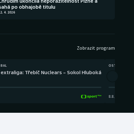
Chrudim ukončila neporazitelnost Plzně a
sahá po obhajobě titulu
2. 4. 2026
Zobrazit program
TBAL
OSTATNÍ
extraliga: Třebíč Nuclears – Sokol Hluboká
Orientační
8.8.
,
14:00
-
17: