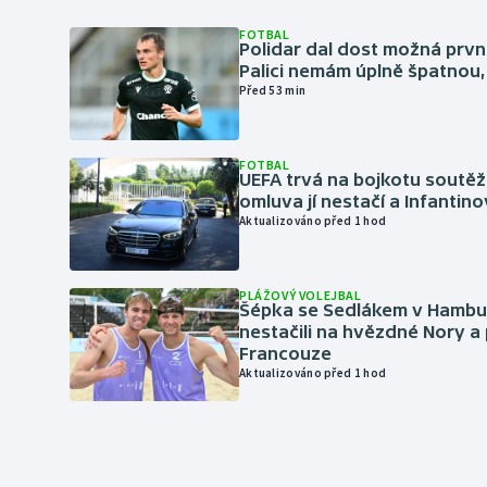
FOTBAL
Polidar dal dost možná první
Palici nemám úplně špatnou, 
Před 53 min
FOTBAL
UEFA trvá na bojkotu soutěží 
omluva jí nestačí a Infantino
Aktualizováno před 1 hod
PLÁŽOVÝ VOLEJBAL
Šépka se Sedlákem v Hambu
nestačili na hvězdné Nory a 
Francouze
Aktualizováno před 1 hod