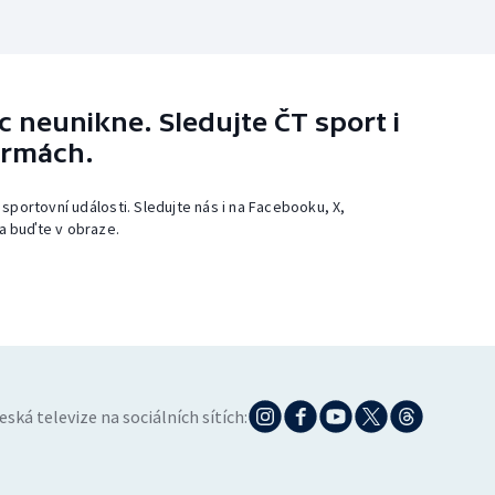
 neunikne. Sledujte ČT sport i
ormách.
 sportovní události. Sledujte nás i na Facebooku, X,
a buďte v obraze.
eská televize na sociálních sítích: