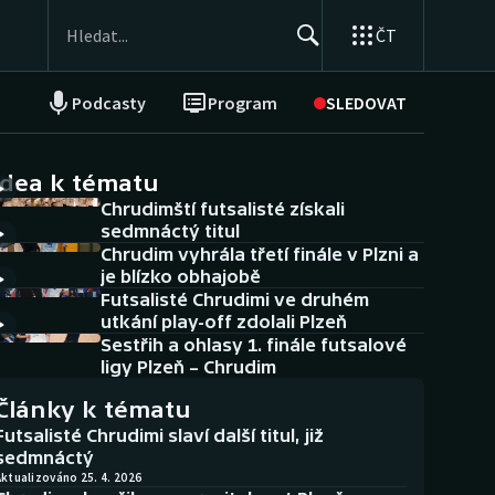
ČT
Podcasty
Program
SLEDOVAT
NEPŘEHLÉDNĚTE
Soutěže
idea k tématu
Chrudimští futsalisté získali
Historické návraty
sedmnáctý titul
Chrudim vyhrála třetí finále v Plzni a
Aplikace ČT sport
je blízko obhajobě
Futsalisté Chrudimi ve druhém
AZ kvíz
utkání play-off zdolali Plzeň
Sestřih a ohlasy 1. finále futsalové
ligy Plzeň – Chrudim
Články k tématu
Futsalisté Chrudimi slaví další titul, již
sedmnáctý
ktualizováno 25. 4. 2026