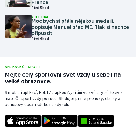
France
Před 5 hod
Olympijské hry
ATLETIKA
Moc bych si přála nějakou medaili,
Parasport
popisuje Manuel před ME. Tlak si nechce
připustit
Plavání
Před 6 hod
Plážový volejbal
Ragby
APLIKACE ČT SPORT
Mějte celý sportovní svět vždy u sebe i na
velké obrazovce.
Rychlobruslení
S mobilní aplikací, HbbTV a apkou iVysílání ve své chytré televizi
Rychlostní kanoistika
máte ČT sport vždy po ruce. Sledujte přímé přenosy, články a
bonusový obsah kdekoli a kdykoli.
Short track
Sportovní střelba