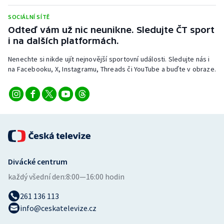
Stolní tenis
SOCIÁLNÍ SÍTĚ
Odteď vám už nic neunikne. Sledujte ČT sport
Triatlon
i na dalších platformách.
Veslování
Nenechte si nikde ujít nejnovější sportovní události. Sledujte nás i
na Facebooku, X, Instagramu, Threads či YouTube a buďte v obraze.
Vodní slalom
Volejbal
Ostatní
Divácké centrum
každý všední den:
8:00—16:00 hodin
261 136 113
info@ceskatelevize.cz