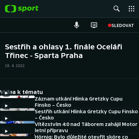
POPULÁRNÍ
SLEDOVAT
Fotbal
Sestřih a ohlasy 1. finále Oceláři
Třinec - Sparta Praha
Hokej
18. 4. 2022
Tenis
Atletika
Videa k tématu
Cyklistika
Záznam utkání Hlinka Gretzky Cupu
Finsko – Česko
Sestřih utkání Hlinka Gretzky Cupu Finsko
DALŠÍ SPORTY
– Česko
Vítězstvím 4:0 nad Táborem zahájil Motor
Americký fotbal
NEPŘEHLÉDNĚTE
letní přípravu
Hörnig: Bylo důležité otevřít skóre co