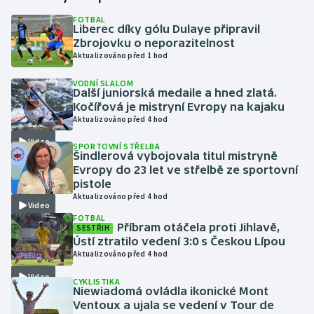
FOTBAL
Liberec díky gólu Dulaye připravil
Gymnastika
Zbrojovku o neporazitelnost
Aktualizováno před 1 hod
Házená
VODNÍ SLALOM
Další juniorská medaile a hned zlatá.
Jezdectví
Kočířová je mistryní Evropy na kajaku
Aktualizováno před 4 hod
Judo
Video
SPORTOVNÍ STŘELBA
Šindlerová vybojovala titul mistryně
Krasobruslení
Evropy do 23 let ve střelbě ze sportovní
pistole
Aktualizováno před 4 hod
Lezení
Video
FOTBAL
Příbram otáčela proti Jihlavě,
SESTŘIH
Lyže a snowboard
Ústí ztratilo vedení 3:0 s Českou Lípou
Aktualizováno před 4 hod
Moderní pětiboj
Video
CYKLISTIKA
Niewiadomá ovládla ikonické Mont
Motorsport
Ventoux a ujala se vedení v Tour de