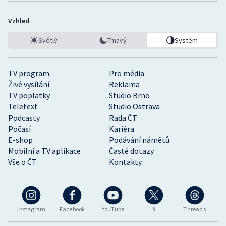
Vzhled
Světlý
Tmavý
Systém
TV program
Pro média
Živé vysílání
Reklama
TV poplatky
Studio Brno
Teletext
Studio Ostrava
Podcasty
Rada ČT
Počasí
Kariéra
E-shop
Podávání námětů
Mobilní a TV aplikace
Časté dotazy
Vše o ČT
Kontakty
Instagram
Facebook
YouTube
X
Threads