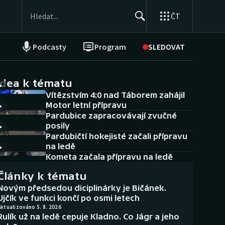
ČT
Podcasty
Program
SLEDOVAT
NEPŘEHLÉDNĚTE
Soutěže
idea k tématu
Vítězstvím 4:0 nad Táborem zahájil
Historické návraty
Motor letní přípravu
Pardubice zapracovávají zvučné
Aplikace ČT sport
posily
Pardubičtí hokejisté začali přípravu
AZ kvíz
na ledě
Kometa začala přípravu na ledě
Články k tématu
Novým předsedou diciplinárky je Bičánek.
Ujčík ve funkci končí po osmi letech
ktualizováno 5. 8. 2026
Rulík už na ledě cepuje Kladno. Co Jágr a jeho