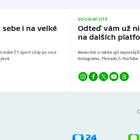
SOCIÁLNÍ SÍTĚ
 sebe i na velké
Odteď vám už nic
na dalších platf
izi máte ČT sport vždy po ruce.
Nenechte si nikde ujít nejnovější
ykoli.
Instagramu, Threads či YouTube 
Č