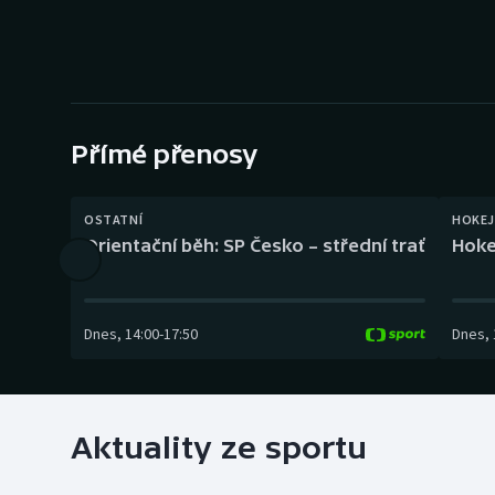
Curling
Dostihy
Florbal
Přímé přenosy
Futsal
Golf
OSTATNÍ
HOKEJ
Orientační běh: SP Česko – střední trať
Hoke
Gymnastika
Dnes
,
14:00
-
17:50
Dnes
,
Aktuality ze sportu