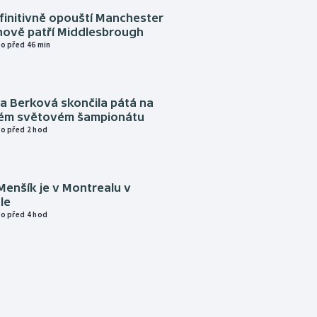
finitivně opouští Manchester
nově patří Middlesbrough
o před 46 min
a Berková skončila pátá na
kém světovém šampionátu
o před 2 hod
Menšík je v Montrealu v
le
o před 4 hod