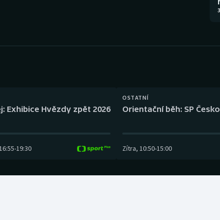
Moderní pětiboj
Triatlon
3
Motorsport
Veslování
Olympijské hry
Vodní slalom
Parasport
Volejbal
Plavání
Ostatní
OSTATNÍ
j: Exhibice Hvězdy zpět 2026
Orientační běh: SP Česko
Plážový volejbal
16:55
-
19:30
Zítra
,
10:50
-
15:00