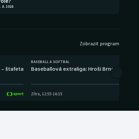
role?
. 8. 2026
Zobrazit program
BASEBALL A SOFTBAL
 – štafeta
Baseballová extraliga: Hroši Brno – Eagles
Zítra
,
12:55
-
16:15