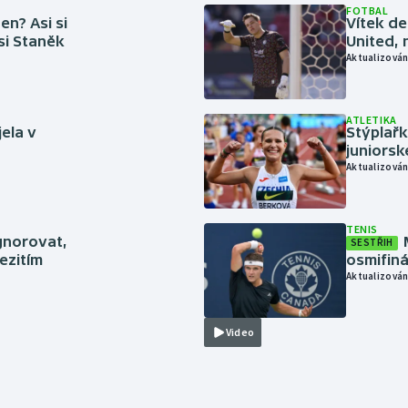
FOTBAL
en? Asi si
Vítek de
 si Staněk
United, 
Aktualizován
ATLETIKA
jela v
Stýplařk
juniors
Aktualizován
TENIS
gnorovat,
SESTŘIH
ezitím
osmifiná
Aktualizován
Video