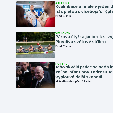
ATLETIKA
Kvalifikace a finále v jeden d
nás pletou s vícebojaři, rýpl
Před 11 min
VESLOVÁNÍ
Párová čtyřka juniorek si vy
Plovdivu světové stříbro
Před 23 min
FOTBAL
Jeho skvělá práce se nedá i
zní na Infantinovu adresu. M
vyplouvá další skandál
Aktualizováno před 39 min