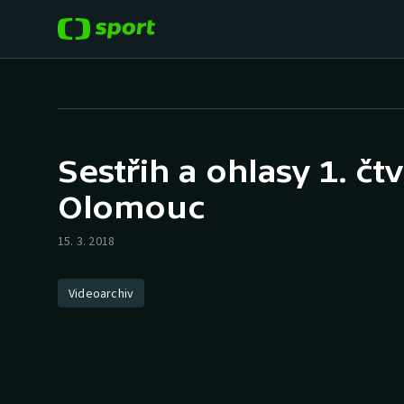
POPULÁRNÍ
DALŠÍ SPORTY
Fotbal
Americký fotbal
Sestřih a ohlasy 1. čtv
Hokej
Baseball a softbal
Olomouc
Tenis
Basketbal
15. 3. 2018
Atletika
Biatlon
Videoarchiv
Cyklistika
Boby a skeleton
Box