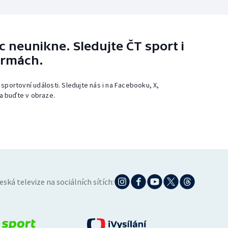
 neunikne. Sledujte ČT sport i
ormách.
 sportovní události. Sledujte nás i na Facebooku, X,
a buďte v obraze.
eská televize na sociálních sítích: