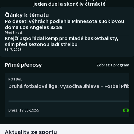
Baseball a softbal
Soutěže
jeden duel a skončily čtrnácté
Články k tématu
Basketbal
Historické návraty
Po deseti výhrách podlehla Minnesota s Joklovou
doma Los Angeles 82:89
Biatlon
Aplikace ČT sport
Před 5 hod
Krejčí uspořádal kemp pro mladé basketbalisty,
sám před sezonou ladí střelbu
Boby a skeleton
AZ kvíz
31. 7. 2026
Box
Přímé přenosy
Zobrazit program
Curling
FOTBAL
Druhá fotbalová liga: Vysočina Jihlava – Fotbal Příb
Dostihy
Florbal
Dnes
,
17:35
-
19:55
Futsal
Aktuality ze sportu
Golf