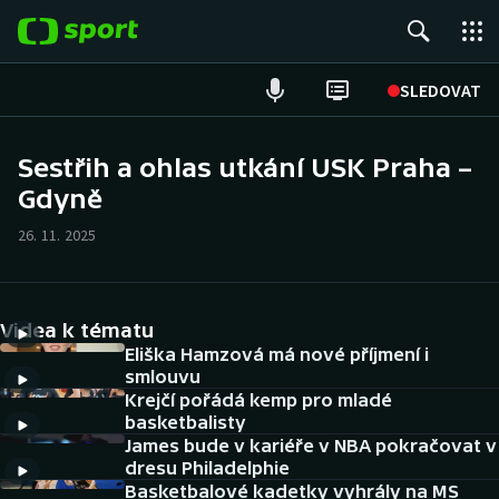
POPULÁRNÍ
SLEDOVAT
Fotbal
Sestřih a ohlas utkání USK Praha –
Gdyně
Hokej
26. 11. 2025
Tenis
Atletika
Videa k tématu
Cyklistika
Eliška Hamzová má nové příjmení i
smlouvu
Krejčí pořádá kemp pro mladé
DALŠÍ SPORTY
basketbalisty
James bude v kariéře v NBA pokračovat v
Americký fotbal
NEPŘEHLÉDNĚTE
dresu Philadelphie
Basketbalové kadetky vyhrály na MS