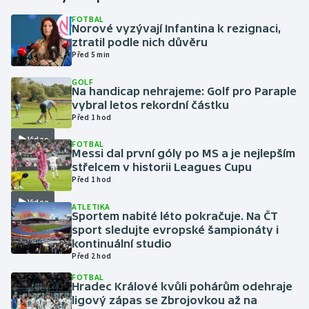
FOTBAL
Norové vyzývají Infantina k rezignaci,
Gymnastika
ztratil podle nich důvěru
Před 5 min
Házená
GOLF
Na handicap nehrajeme: Golf pro Paraple
Jezdectví
vybral letos rekordní částku
Před 1 hod
Judo
Video
FOTBAL
Messi dal první góly po MS a je nejlepším
Krasobruslení
střelcem v historii Leagues Cupu
Před 1 hod
Lezení
Video
ATLETIKA
Sportem nabité léto pokračuje. Na ČT
Lyže a snowboard
sport sledujte evropské šampionáty i
kontinuální studio
Před 2 hod
Moderní pětiboj
FOTBAL
Hradec Králové kvůli pohárům odehraje
Motorsport
ligový zápas se Zbrojovkou až na