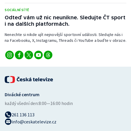
Stolní tenis
SOCIÁLNÍ SÍTĚ
Odteď vám už nic neunikne. Sledujte ČT sport
Triatlon
i na dalších platformách.
Veslování
Nenechte si nikde ujít nejnovější sportovní události. Sledujte nás i
na Facebooku, X, Instagramu, Threads či YouTube a buďte v obraze.
Vodní slalom
Volejbal
Ostatní
Divácké centrum
každý všední den:
8:00—16:00 hodin
261 136 113
info@ceskatelevize.cz