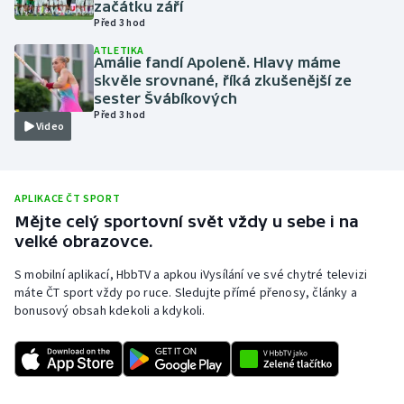
začátku září
Před 3 hod
Olympijské hry
ATLETIKA
Amálie fandí Apoleně. Hlavy máme
Parasport
skvěle srovnané, říká zkušenější ze
sester Švábíkových
Plavání
Před 3 hod
Video
Plážový volejbal
Ragby
APLIKACE ČT SPORT
Mějte celý sportovní svět vždy u sebe i na
velké obrazovce.
Rychlobruslení
S mobilní aplikací, HbbTV a apkou iVysílání ve své chytré televizi
Rychlostní kanoistika
máte ČT sport vždy po ruce. Sledujte přímé přenosy, články a
bonusový obsah kdekoli a kdykoli.
Short track
Sportovní střelba