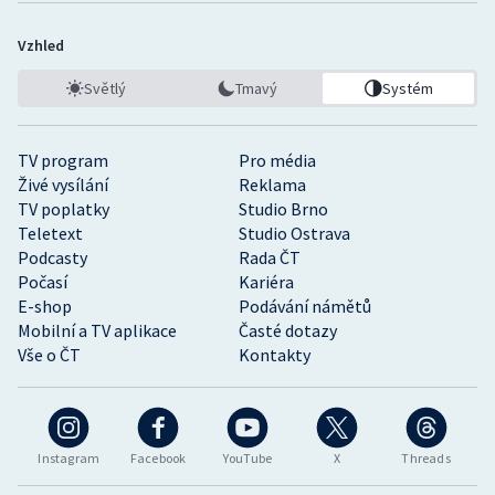
Vzhled
Světlý
Tmavý
Systém
TV program
Pro média
Živé vysílání
Reklama
TV poplatky
Studio Brno
Teletext
Studio Ostrava
Podcasty
Rada ČT
Počasí
Kariéra
E-shop
Podávání námětů
Mobilní a TV aplikace
Časté dotazy
Vše o ČT
Kontakty
Instagram
Facebook
YouTube
X
Threads