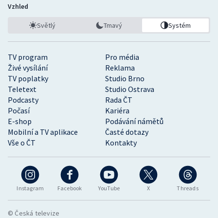
Vzhled
Světlý
Tmavý
Systém
TV program
Pro média
Živé vysílání
Reklama
TV poplatky
Studio Brno
Teletext
Studio Ostrava
Podcasty
Rada ČT
Počasí
Kariéra
E-shop
Podávání námětů
Mobilní a TV aplikace
Časté dotazy
Vše o ČT
Kontakty
Instagram
Facebook
YouTube
X
Threads
© Česká televize