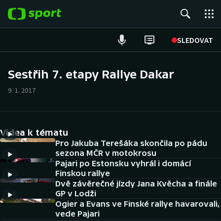
POPULÁRNÍ
SLEDOVAT
Fotbal
Sestřih 7. etapy Rallye Dakar
Hokej
9. 1. 2017
Tenis
Videa k tématu
Atletika
Pro Jakuba Terešáka skončila po pádu
sezona MČR v motokrosu
Cyklistika
Pajari po Estonsku vyhrál i domácí
Finskou rallye
DALŠÍ SPORTY
Dvě závěrečné jízdy Jana Kvěcha a finále
GP v Lodži
Americký fotbal
Ogier a Evans ve Finské rallye havarovali,
NEPŘEHLÉDNĚTE
vede Pajari