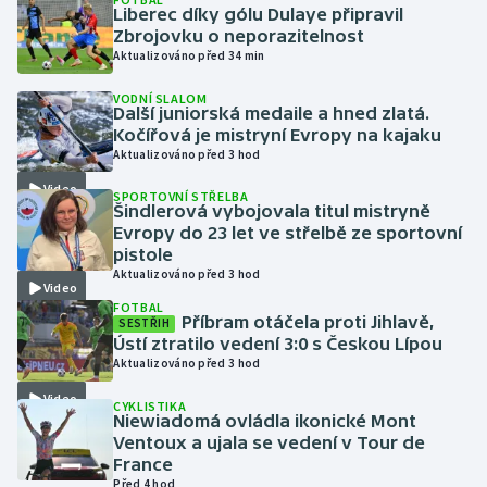
Liberec díky gólu Dulaye připravil
Zbrojovku o neporazitelnost
Gymnastika
Aktualizováno před 34 min
VODNÍ SLALOM
Házená
Další juniorská medaile a hned zlatá.
Kočířová je mistryní Evropy na kajaku
Jezdectví
Aktualizováno před 3 hod
Video
SPORTOVNÍ STŘELBA
Judo
Šindlerová vybojovala titul mistryně
Evropy do 23 let ve střelbě ze sportovní
pistole
Krasobruslení
Aktualizováno před 3 hod
Video
FOTBAL
Lezení
Příbram otáčela proti Jihlavě,
SESTŘIH
Ústí ztratilo vedení 3:0 s Českou Lípou
Lyže a snowboard
Aktualizováno před 3 hod
Video
CYKLISTIKA
Moderní pětiboj
Niewiadomá ovládla ikonické Mont
Ventoux a ujala se vedení v Tour de
France
Motorsport
Před 4 hod