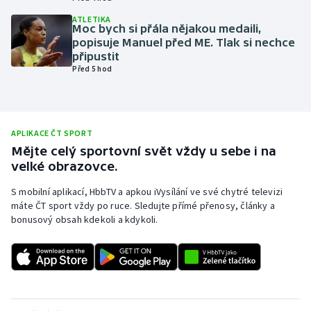
Olympijské hry
ATLETIKA
Moc bych si přála nějakou medaili,
popisuje Manuel před ME. Tlak si nechce
Parasport
připustit
Před 5 hod
Plavání
Plážový volejbal
APLIKACE ČT SPORT
Mějte celý sportovní svět vždy u sebe i na
Ragby
velké obrazovce.
Rychlobruslení
S mobilní aplikací, HbbTV a apkou iVysílání ve své chytré televizi
máte ČT sport vždy po ruce. Sledujte přímé přenosy, články a
bonusový obsah kdekoli a kdykoli.
Rychlostní kanoistika
Short track
Sportovní střelba