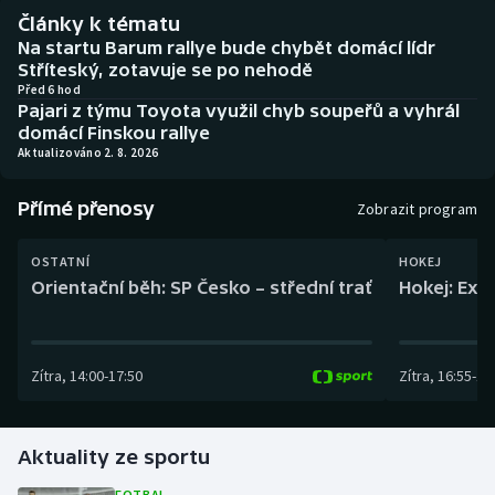
Baseball a softbal
Soutěže
Články k tématu
Na startu Barum rallye bude chybět domácí lídr
Basketbal
Historické návraty
Stříteský, zotavuje se po nehodě
Před 6 hod
Pajari z týmu Toyota využil chyb soupeřů a vyhrál
Biatlon
Aplikace ČT sport
domácí Finskou rallye
Aktualizováno 2. 8. 2026
Boby a skeleton
AZ kvíz
Přímé přenosy
Zobrazit program
Box
OSTATNÍ
HOKEJ
Curling
Orientační běh: SP Česko – střední trať
Hokej: Exh
Dostihy
Zítra
,
14:00
-
17:50
Zítra
,
16:55
-
19
Florbal
Futsal
Aktuality ze sportu
Golf
FOTBAL