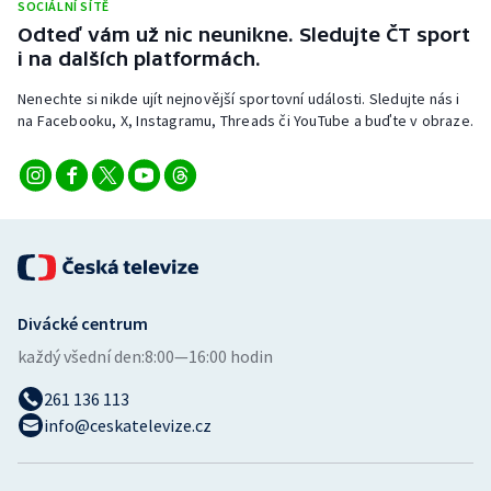
SOCIÁLNÍ SÍTĚ
Stolní tenis
Odteď vám už nic neunikne. Sledujte ČT sport
i na dalších platformách.
Triatlon
Nenechte si nikde ujít nejnovější sportovní události. Sledujte nás i
Veslování
na Facebooku, X, Instagramu, Threads či YouTube a buďte v obraze.
Vodní slalom
Volejbal
Ostatní
Divácké centrum
každý všední den:
8:00—16:00 hodin
261 136 113
info@ceskatelevize.cz