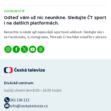
Stolní tenis
SOCIÁLNÍ SÍTĚ
Triatlon
Odteď vám už nic neunikne. Sledujte ČT sport
i na dalších platformách.
Veslování
Nenechte si nikde ujít nejnovější sportovní události. Sledujte nás i
na Facebooku, X, Instagramu, Threads či YouTube a buďte v obraze.
Vodní slalom
Volejbal
Ostatní
Divácké centrum
každý všední den:
8:00—16:00 hodin
261 136 113
info@ceskatelevize.cz