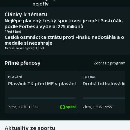
Baseball a softbal
Soutěže
nejdřív
Články k tématu
Basketbal
Historické návraty
Nejlépe placený český sportovec je opět Pastrňák,
podle Forbesu vydělal 275 milionů
Biatlon
Aplikace ČT sport
Před 6 hod
Česká osmnáctka ztrátu proti Finsku nedotáhla a o
medaile si nezahraje
Boby a skeleton
AZ kvíz
Aktualizováno před 8 hod
Box
Přímé přenosy
Zobrazit program
Curling
PLAVÁNÍ
FOTBAL
Plavání: TK před ME v plavání
Druhá fotbalová liga
Dostihy
Florbal
Zítra
,
12:30
-
13:00
Zítra
,
17:35
-
19:55
Futsal
Aktuality ze sportu
Golf