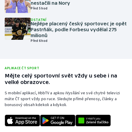
nestačili na Nory
Olympijské hry
Před 5 hod
OSTATNÍ
Parasport
Nejlépe placený český sportovec je opět
Pastrňák, podle Forbesu vydělal 275
milionů
Plavání
Před 6 hod
Plážový volejbal
Ragby
APLIKACE ČT SPORT
Mějte celý sportovní svět vždy u sebe i na
Rychlobruslení
velké obrazovce.
S mobilní aplikací, HbbTV a apkou iVysílání ve své chytré televizi
Rychlostní kanoistika
máte ČT sport vždy po ruce. Sledujte přímé přenosy, články a
bonusový obsah kdekoli a kdykoli.
Short track
Sportovní střelba