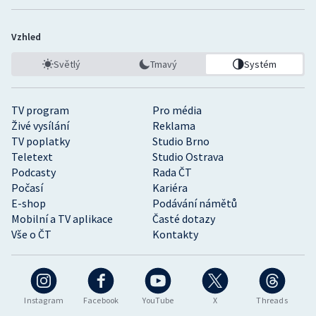
Vzhled
Světlý
Tmavý
Systém
TV program
Pro média
Živé vysílání
Reklama
TV poplatky
Studio Brno
Teletext
Studio Ostrava
Podcasty
Rada ČT
Počasí
Kariéra
E-shop
Podávání námětů
Mobilní a TV aplikace
Časté dotazy
Vše o ČT
Kontakty
Instagram
Facebook
YouTube
X
Threads