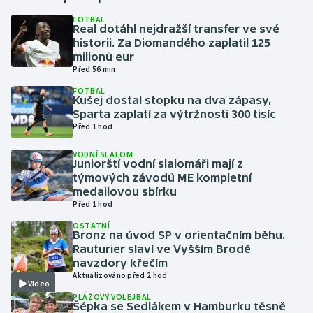
FOTBAL
Real dotáhl nejdražší transfer ve své
Gymnastika
historii. Za Diomandého zaplatil 125
milionů eur
Házená
Před 56 min
FOTBAL
Jezdectví
Kušej dostal stopku na dva zápasy,
Sparta zaplatí za výtržnosti 300 tisíc
Před 1 hod
Judo
VODNÍ SLALOM
Juniorští vodní slalomáři mají z
Krasobruslení
týmových závodů ME kompletní
medailovou sbírku
Lezení
Před 1 hod
OSTATNÍ
Lyže a snowboard
Bronz na úvod SP v orientačním běhu.
Rauturier slaví ve Vyšším Brodě
navzdory křečím
Moderní pětiboj
Aktualizováno před 2 hod
Video
PLÁŽOVÝ VOLEJBAL
Motorsport
Šépka se Sedlákem v Hamburku těsně