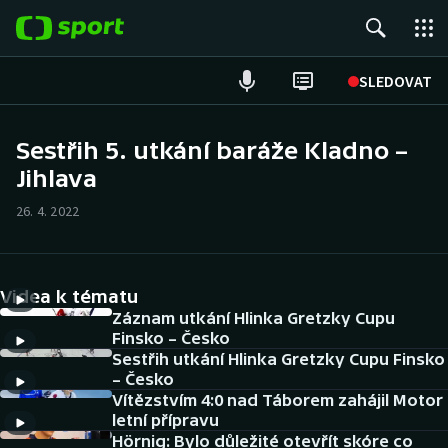
POPULÁRNÍ
SLEDOVAT
Fotbal
Sestřih 5. utkání baráže Kladno –
Jihlava
Hokej
26. 4. 2022
Tenis
Atletika
Videa k tématu
Cyklistika
Záznam utkání Hlinka Gretzky Cupu
Finsko – Česko
Sestřih utkání Hlinka Gretzky Cupu Finsko
DALŠÍ SPORTY
– Česko
Vítězstvím 4:0 nad Táborem zahájil Motor
Americký fotbal
NEPŘEHLÉDNĚTE
letní přípravu
Hörnig: Bylo důležité otevřít skóre co