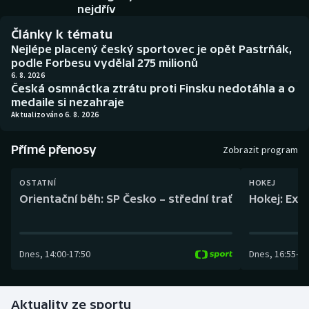
Baseball a softbal
Soutěže
nejdřív
Články k tématu
Basketbal
Historické návraty
Nejlépe placený český sportovec je opět Pastrňák,
podle Forbesu vydělal 275 milionů
Biatlon
Aplikace ČT sport
6. 8. 2026
Česká osmnáctka ztrátu proti Finsku nedotáhla a o
medaile si nezahraje
Boby a skeleton
AZ kvíz
Aktualizováno 6. 8. 2026
Box
Přímé přenosy
Zobrazit program
Curling
OSTATNÍ
HOKEJ
Orientační běh: SP Česko – střední trať
Hokej: Exh
Dostihy
Florbal
Dnes
,
14:00
-
17:50
Dnes
,
16:55
-
19
Futsal
Aktuality ze sportu
Golf