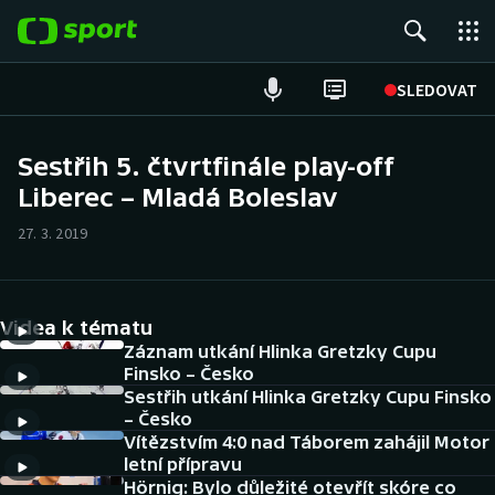
POPULÁRNÍ
SLEDOVAT
Fotbal
Sestřih 5. čtvrtfinále play-off
Liberec – Mladá Boleslav
Hokej
27. 3. 2019
Tenis
Atletika
Videa k tématu
Cyklistika
Záznam utkání Hlinka Gretzky Cupu
Finsko – Česko
Sestřih utkání Hlinka Gretzky Cupu Finsko
DALŠÍ SPORTY
– Česko
Vítězstvím 4:0 nad Táborem zahájil Motor
Americký fotbal
NEPŘEHLÉDNĚTE
letní přípravu
Hörnig: Bylo důležité otevřít skóre co