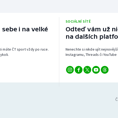
SOCIÁLNÍ SÍTĚ
 sebe i na velké
Odteď vám už nic
na dalších platf
izi máte ČT sport vždy po ruce.
Nenechte si nikde ujít nejnovější
ykoli.
Instagramu, Threads či YouTube 
Č