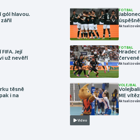
FOTBAL
 gól hlavou.
Jablonec
zářil
úspěšně 
Aktualizován
FOTBAL
FIFA. Její
Hradec n
vi už nevěří
červené
Aktualizován
VOLEJBAL
rku těsně
Volejbal
pak i na
ME vítě
Aktualizován
Video