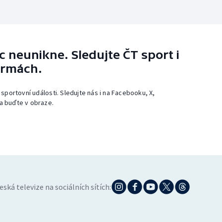
 neunikne. Sledujte ČT sport i
ormách.
 sportovní události. Sledujte nás i na Facebooku, X,
a buďte v obraze.
eská televize na sociálních sítích: