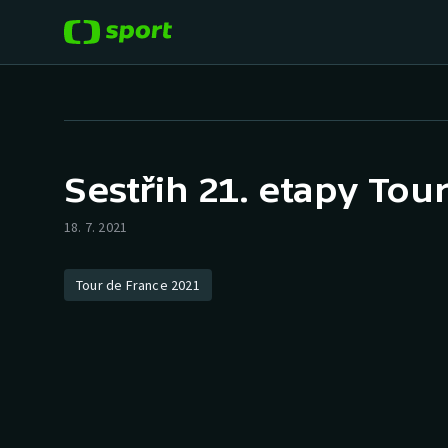
POPULÁRNÍ
DALŠÍ SPORTY
Fotbal
Americký fotbal
Sestřih 21. etapy Tou
Hokej
Baseball a softbal
18. 7. 2021
Tenis
Basketbal
Tour de France 2021
Atletika
Biatlon
Cyklistika
Boby a skeleton
Box