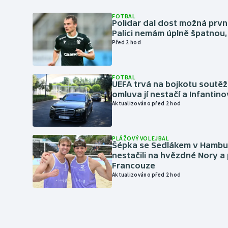
FOTBAL
Polidar dal dost možná první
Palici nemám úplně špatnou, 
Před 2 hod
FOTBAL
UEFA trvá na bojkotu soutěží 
omluva jí nestačí a Infantino
Aktualizováno před 2 hod
PLÁŽOVÝ VOLEJBAL
Šépka se Sedlákem v Hambu
nestačili na hvězdné Nory a 
Francouze
Aktualizováno před 2 hod