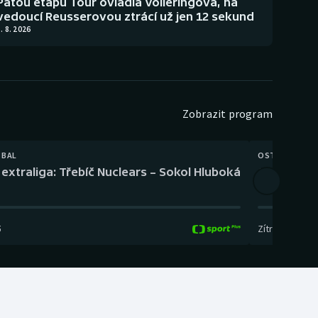
Pátou etapu Tour ovládla Volleringová, na
vedoucí Reusserovou ztrácí už jen 12 sekund
. 8. 2026
Zobrazit program
TBAL
OSTATNÍ
extraliga: Třebíč Nuclears – Sokol Hluboká
Orientační
5
Zítra
,
14:00
-
17