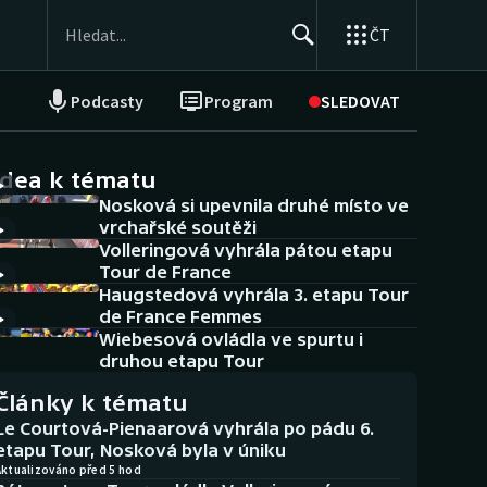
ČT
Podcasty
Program
SLEDOVAT
NEPŘEHLÉDNĚTE
Soutěže
idea k tématu
Nosková si upevnila druhé místo ve
Historické návraty
vrchařské soutěži
Volleringová vyhrála pátou etapu
Aplikace ČT sport
Tour de France
Haugstedová vyhrála 3. etapu Tour
AZ kvíz
de France Femmes
Wiebesová ovládla ve spurtu i
druhou etapu Tour
Články k tématu
Le Courtová-Pienaarová vyhrála po pádu 6.
etapu Tour, Nosková byla v úniku
Aktualizováno před 5 hod