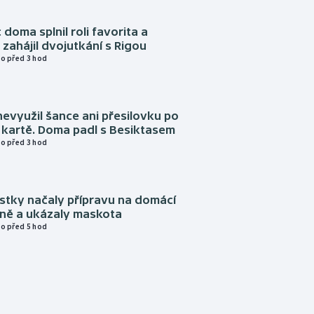
 doma splnil roli favorita a
zahájil dvojutkání s Rigou
o před 3 hod
evyužil šance ani přesilovku po
 kartě. Doma padl s Besiktasem
o před 3 hod
istky načaly přípravu na domácí
zně a ukázaly maskota
o před 5 hod