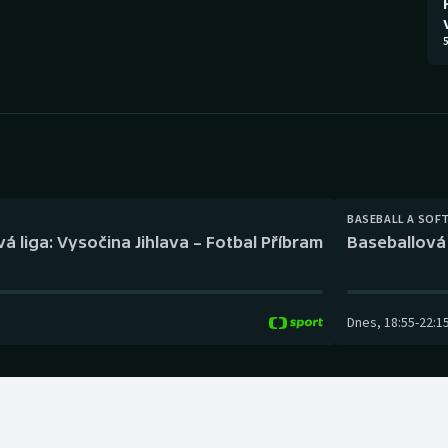
Moderní pětiboj
Triatlon
5
Motorsport
Veslování
Olympijské hry
Vodní slalom
Parasport
Volejbal
Plavání
Ostatní
BASEBALL A SOF
á liga: Vysočina Jihlava – Fotbal Příbram
Baseballová 
Plážový volejbal
Dnes
,
18:55
-
22:1