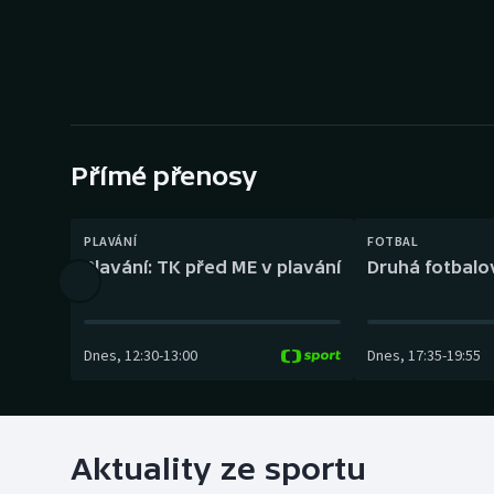
Curling
Dostihy
Florbal
Futsal
Přímé přenosy
Golf
PLAVÁNÍ
FOTBAL
Plavání: TK před ME v plavání
Druhá fotbalov
Gymnastika
Dnes
,
12:30
-
13:00
Dnes
,
17:35
-
19:55
Aktuality ze sportu