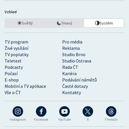
Vzhled
Světlý
Tmavý
Systém
TV program
Pro média
Živé vysílání
Reklama
TV poplatky
Studio Brno
Teletext
Studio Ostrava
Podcasty
Rada ČT
Počasí
Kariéra
E-shop
Podávání námětů
Mobilní a TV aplikace
Časté dotazy
Vše o ČT
Kontakty
Instagram
Facebook
YouTube
X
Threads