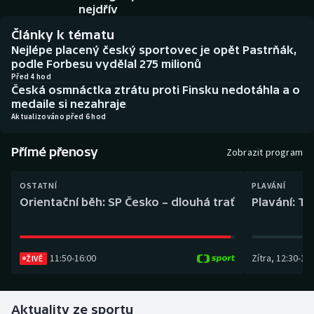
Baseball a softbal
Soutěže
nejdřív
Články k tématu
Basketbal
Historické návraty
Nejlépe placený český sportovec je opět Pastrňák,
podle Forbesu vydělal 275 milionů
Biatlon
Aplikace ČT sport
Před 4 hod
Česká osmnáctka ztrátu proti Finsku nedotáhla a o
medaile si nezahraje
Boby a skeleton
AZ kvíz
Aktualizováno před 6 hod
Box
Přímé přenosy
Zobrazit program
Curling
OSTATNÍ
PLAVÁNÍ
Orientační běh: SP Česko – dlouhá trať
Plavání: TK
Dostihy
Florbal
11:50
-
16:00
Zítra
,
12:30
-
13:
ŽIVĚ
Futsal
Aktuality ze sportu
Golf