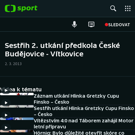
POPULÁRNÍ
SLEDOVAT
Fotbal
Sestřih 2. utkání předkola České
Budějovice - Vítkovice
Hokej
2. 3. 2013
Tenis
Atletika
Videa k tématu
Cyklistika
Záznam utkání Hlinka Gretzky Cupu
Finsko – Česko
Sestřih utkání Hlinka Gretzky Cupu Finsko
DALŠÍ SPORTY
– Česko
Vítězstvím 4:0 nad Táborem zahájil Motor
Americký fotbal
NEPŘEHLÉDNĚTE
letní přípravu
Hörnig: Bylo důležité otevřít skóre co