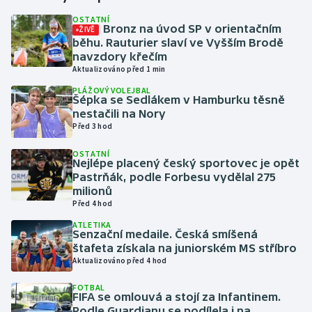
OSTATNÍ
Bronz na úvod SP v orientačním
ŽIVĚ
Gymnastika
běhu. Rauturier slaví ve Vyšším Brodě
navzdory křečím
Házená
Aktualizováno před 1 min
PLÁŽOVÝ VOLEJBAL
Jezdectví
Šépka se Sedlákem v Hamburku těsně
nestačili na Nory
Před 3 hod
Judo
OSTATNÍ
Nejlépe placený český sportovec je opět
Krasobruslení
Pastrňák, podle Forbesu vydělal 275
milionů
Lezení
Před 4 hod
ATLETIKA
Lyže a snowboard
Senzační medaile. Česká smíšená
štafeta získala na juniorském MS stříbro
Aktualizováno před 4 hod
Moderní pětiboj
FOTBAL
FIFA se omlouvá a stojí za Infantinem.
Motorsport
Podle Guardianu se podílela i na