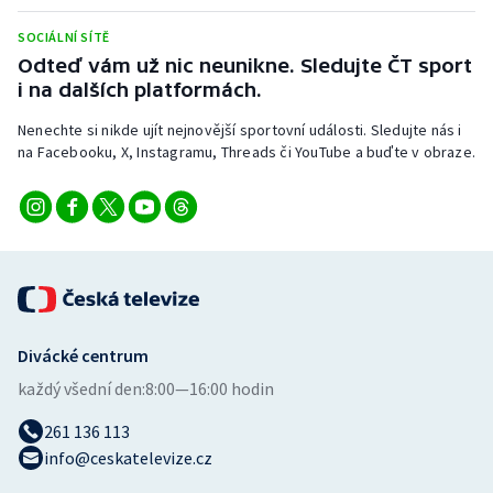
Stolní tenis
SOCIÁLNÍ SÍTĚ
Odteď vám už nic neunikne. Sledujte ČT sport
Triatlon
i na dalších platformách.
Veslování
Nenechte si nikde ujít nejnovější sportovní události. Sledujte nás i
na Facebooku, X, Instagramu, Threads či YouTube a buďte v obraze.
Vodní slalom
Volejbal
Ostatní
Divácké centrum
každý všední den:
8:00—16:00 hodin
261 136 113
info@ceskatelevize.cz