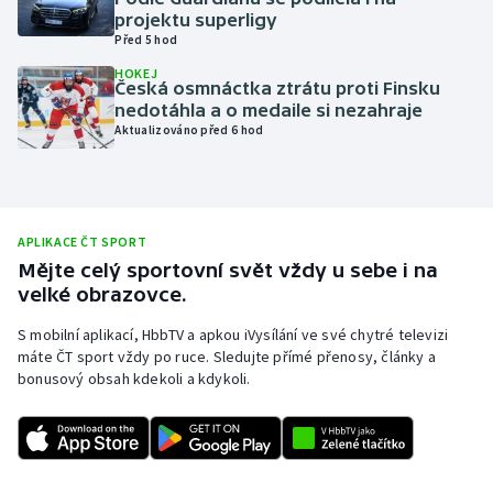
projektu superligy
Olympijské hry
Před 5 hod
HOKEJ
Parasport
Česká osmnáctka ztrátu proti Finsku
nedotáhla a o medaile si nezahraje
Aktualizováno před 6 hod
Plavání
Plážový volejbal
Ragby
APLIKACE ČT SPORT
Mějte celý sportovní svět vždy u sebe i na
velké obrazovce.
Rychlobruslení
S mobilní aplikací, HbbTV a apkou iVysílání ve své chytré televizi
Rychlostní kanoistika
máte ČT sport vždy po ruce. Sledujte přímé přenosy, články a
bonusový obsah kdekoli a kdykoli.
Short track
Sportovní střelba