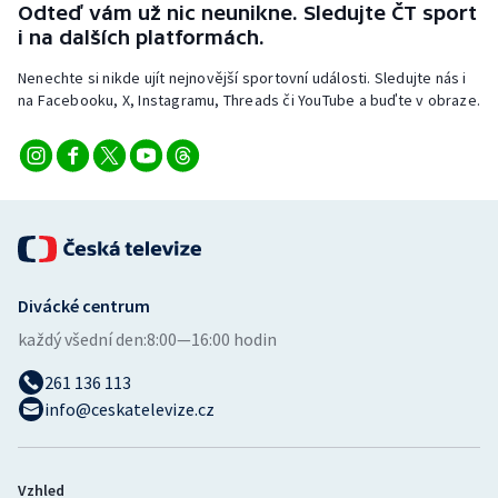
Odteď vám už nic neunikne. Sledujte ČT sport
Stolní tenis
i na dalších platformách.
Triatlon
Nenechte si nikde ujít nejnovější sportovní události. Sledujte nás i
na Facebooku, X, Instagramu, Threads či YouTube a buďte v obraze.
Veslování
Vodní slalom
Volejbal
Ostatní
Divácké centrum
každý všední den:
8:00—16:00 hodin
261 136 113
info@ceskatelevize.cz
Vzhled