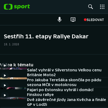
POPULÁRNÍ
SLEDOVAT
Fotbal
Sestřih 11. etapy Rallye Dakar
Hokej
18. 1. 2018
Tenis
Videa k tématu
Atletika
Salač vyhrál v Silverstonu Velkou cenu
Británie Moto2
Cyklistika
Pro Jakuba Terešáka skončila po pádu
sezona MČR v motokrosu
DALŠÍ SPORTY
Pajari po Estonsku vyhrál i domácí
Finskou rallye
Americký fotbal
Dvě závěrečné jízdy Jana Kvěcha a finále
NEPŘEHLÉDNĚTE
GP v Lodži