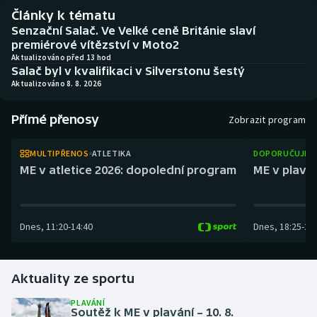
Baseball a softbal
Soutěže
Články k tématu
Senzační Salač. Ve Velké ceně Británie slaví
Basketbal
Historické návraty
premiérové vítězství v Moto2
Aktualizováno před 13 hod
Salač byl v kvalifikaci v Silverstonu šestý
Biatlon
Aplikace ČT sport
Aktualizováno 8. 8. 2026
Boby a skeleton
AZ kvíz
Přímé přenosy
Zobrazit program
Box
MULTIPŘENOS
ATLETIKA
DOPORUČUJEM
ME v atletice 2026: dopolední program
ME v plaván
Curling
Dostihy
Dnes
,
11:20
-
14:40
Dnes
,
18:25
-
21
Florbal
Aktuality ze sportu
Futsal
PLAVÁNÍ
Soutěž k ME v plavání – 10. 8.
Golf