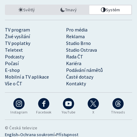
Světlý
Tmavý
Systém
TV program
Pro média
Živé vysílání
Reklama
TV poplatky
Studio Brno
Teletext
Studio Ostrava
Podcasty
Rada ČT
Počasí
Kariéra
E-shop
Podávání námětů
Mobilní a TV aplikace
Časté dotazy
Vše o ČT
Kontakty
Instagram
Facebook
YouTube
X
Threads
© Česká televize
•
•
English
Ochrana soukromí
Přístupnost