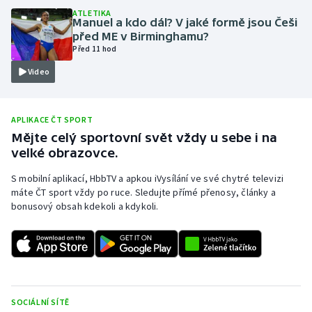
ATLETIKA
Olympijské hry
Manuel a kdo dál? V jaké formě jsou Češi
před ME v Birminghamu?
Před 11 hod
Parasport
Video
Plavání
Plážový volejbal
APLIKACE ČT SPORT
Mějte celý sportovní svět vždy u sebe i na
velké obrazovce.
Ragby
S mobilní aplikací, HbbTV a apkou iVysílání ve své chytré televizi
Rychlobruslení
máte ČT sport vždy po ruce. Sledujte přímé přenosy, články a
bonusový obsah kdekoli a kdykoli.
Rychlostní kanoistika
Short track
Sportovní střelba
SOCIÁLNÍ SÍTĚ