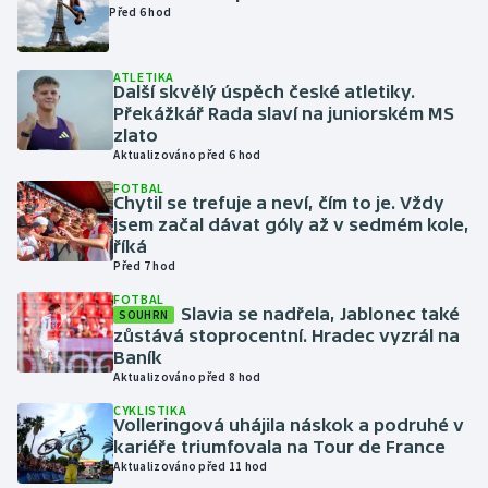
Před 6 hod
Gymnastika
ATLETIKA
Další skvělý úspěch české atletiky.
Házená
Překážkář Rada slaví na juniorském MS
zlato
Jezdectví
Aktualizováno před 6 hod
FOTBAL
Chytil se trefuje a neví, čím to je. Vždy
Judo
jsem začal dávat góly až v sedmém kole,
říká
Krasobruslení
Před 7 hod
FOTBAL
Lezení
Slavia se nadřela, Jablonec také
SOUHRN
zůstává stoprocentní. Hradec vyzrál na
Baník
Lyže a snowboard
Aktualizováno před 8 hod
CYKLISTIKA
Moderní pětiboj
Volleringová uhájila náskok a podruhé v
kariéře triumfovala na Tour de France
Motorsport
Aktualizováno před 11 hod