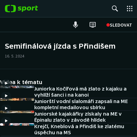
POPULÁRNÍ
SLEDOVAT
Fotbal
Semifinálová jízda s Přindišem
Hokej
16. 5. 2024
Tenis
Videa k tématu
Atletika
Juniorka Kočířová má zlato z kajaku a
vyhlíží šanci i na kanoi
Cyklistika
Juniorští vodní slalomáři zapsali na ME
kompletní medailovou sbírku
DALŠÍ SPORTY
Juniorské kajakářky získaly na ME v
Épinalu zlato v závodě hlídek
Americký fotbal
Krejčí, Kneblová a Přindiš ke zlatému
NEPŘEHLÉDNĚTE
úspěchu na MS