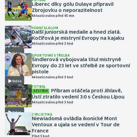
Liberec díky gólu Dulaye připravil
Zbrojovku o neporazitelnost
Gymnastika
Aktualizováno před 45 min
VODNÍ SLALOM
Házená
Další juniorská medaile a hned zlatá.
Kočířová je mistryní Evropy na kajaku
Jezdectví
Aktualizováno před 3 hod
Video
SPORTOVNÍ STŘELBA
Judo
Šindlerová vybojovala titul mistryně
Evropy do 23 let ve střelbě ze sportovní
pistole
Krasobruslení
Aktualizováno před 3 hod
Video
FOTBAL
Lezení
Příbram otáčela proti Jihlavě,
SESTŘIH
Ústí ztratilo vedení 3:0 s Českou Lípou
Lyže a snowboard
Aktualizováno před 3 hod
Video
CYKLISTIKA
Moderní pětiboj
Niewiadomá ovládla ikonické Mont
Ventoux a ujala se vedení v Tour de
France
Motorsport
Před 5 hod