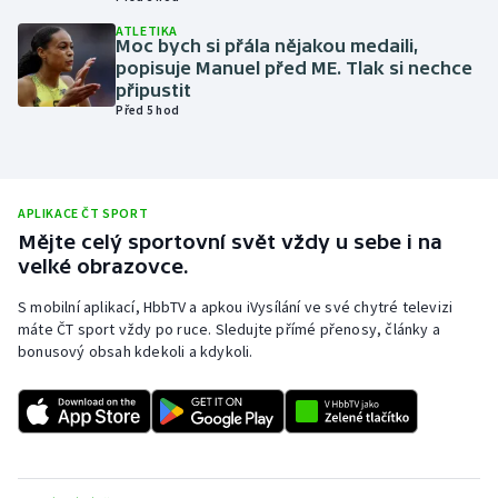
Olympijské hry
ATLETIKA
Moc bych si přála nějakou medaili,
popisuje Manuel před ME. Tlak si nechce
Parasport
připustit
Před 5 hod
Plavání
Plážový volejbal
APLIKACE ČT SPORT
Mějte celý sportovní svět vždy u sebe i na
Ragby
velké obrazovce.
Rychlobruslení
S mobilní aplikací, HbbTV a apkou iVysílání ve své chytré televizi
máte ČT sport vždy po ruce. Sledujte přímé přenosy, články a
bonusový obsah kdekoli a kdykoli.
Rychlostní kanoistika
Short track
Sportovní střelba