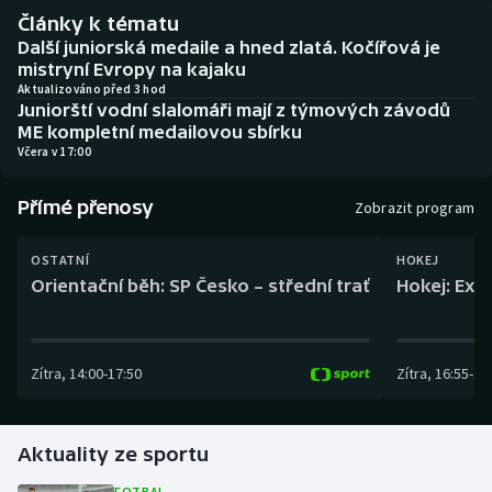
Baseball a softbal
Soutěže
Články k tématu
Další juniorská medaile a hned zlatá. Kočířová je
Basketbal
Historické návraty
mistryní Evropy na kajaku
Aktualizováno před 3 hod
Juniorští vodní slalomáři mají z týmových závodů
Biatlon
Aplikace ČT sport
ME kompletní medailovou sbírku
Včera v 17:00
Boby a skeleton
AZ kvíz
Přímé přenosy
Zobrazit program
Box
OSTATNÍ
HOKEJ
Curling
Orientační běh: SP Česko – střední trať
Hokej: Exh
Dostihy
Zítra
,
14:00
-
17:50
Zítra
,
16:55
-
19
Florbal
Futsal
Aktuality ze sportu
Golf
FOTBAL