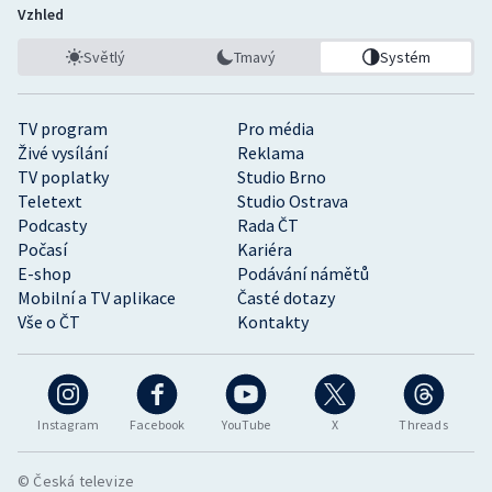
Vzhled
Světlý
Tmavý
Systém
TV program
Pro média
Živé vysílání
Reklama
TV poplatky
Studio Brno
Teletext
Studio Ostrava
Podcasty
Rada ČT
Počasí
Kariéra
E-shop
Podávání námětů
Mobilní a TV aplikace
Časté dotazy
Vše o ČT
Kontakty
Instagram
Facebook
YouTube
X
Threads
© Česká televize