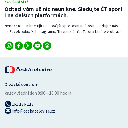
SOCIÁLNÍ SÍTĚ
Stolní tenis
Odteď vám už nic neunikne. Sledujte ČT sport
i na dalších platformách.
Triatlon
Nenechte si nikde ujít nejnovější sportovní události. Sledujte nás i
Veslování
na Facebooku, X, Instagramu, Threads či YouTube a buďte v obraze.
Vodní slalom
Volejbal
Ostatní
Divácké centrum
každý všední den:
8:00—16:00 hodin
261 136 113
info@ceskatelevize.cz