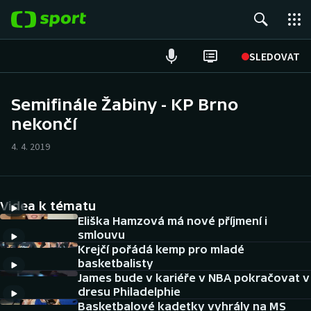
POPULÁRNÍ
SLEDOVAT
Fotbal
Semifinále Žabiny - KP Brno
nekončí
Hokej
4. 4. 2019
Tenis
Atletika
Videa k tématu
Cyklistika
Eliška Hamzová má nové příjmení i
smlouvu
Krejčí pořádá kemp pro mladé
DALŠÍ SPORTY
basketbalisty
James bude v kariéře v NBA pokračovat v
Americký fotbal
NEPŘEHLÉDNĚTE
dresu Philadelphie
Basketbalové kadetky vyhrály na MS