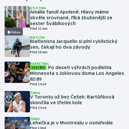
ATLETIKA
Amálie fandí Apoleně. Hlavy máme
Gymnastika
skvěle srovnané, říká zkušenější ze
sester Švábíkových
Házená
Před 12 min
Video
BIATLON
Jezdectví
Biatlonista Jacquelin si plní cyklistický
sen, čekají ho dva závody
Před 19 min
Judo
BASKETBAL
Po deseti výhrách podlehla
SESTŘIH
Krasobruslení
Minnesota s Joklovou doma Los Angeles
82:89
Lezení
Před 1 hod
TENIS
Lyže a snowboard
V Torontu už bez Češek: Bartůňková
skončila ve třetím kole
Před 2 hod
Moderní pětiboj
TENIS
Lehečka je v Montrealu v osmifinále
Motorsport
Před 2 hod