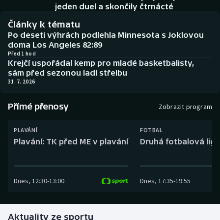
Baseball a softbal
Soutěže
jeden duel a skončily čtrnácté
Články k tématu
Basketbal
Historické návraty
Po deseti výhrách podlehla Minnesota s Joklovou
doma Los Angeles 82:89
Biatlon
Aplikace ČT sport
Před 1 hod
Krejčí uspořádal kemp pro mladé basketbalisty,
sám před sezonou ladí střelbu
Boby a skeleton
AZ kvíz
31. 7. 2026
Box
Přímé přenosy
Zobrazit program
Curling
PLAVÁNÍ
FOTBAL
Plavání: TK před ME v plavání
Druhá fotbalová liga
Dostihy
Florbal
Dnes
,
12:30
-
13:00
Dnes
,
17:35
-
19:55
Futsal
Aktuality ze sportu
Golf