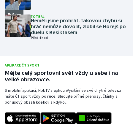
Olympijské hry
Video
FOTBAL
Neměli jsme prohrát, takovou chybu si
Parasport
hráč nemůže dovolit, zlobil se Horejš po
duelu s Besiktasem
Plavání
Před 4 hod
Plážový volejbal
Ragby
APLIKACE ČT SPORT
Mějte celý sportovní svět vždy u sebe i na
velké obrazovce.
Rychlobruslení
S mobilní aplikací, HbbTV a apkou iVysílání ve své chytré televizi
Rychlostní kanoistika
máte ČT sport vždy po ruce. Sledujte přímé přenosy, články a
bonusový obsah kdekoli a kdykoli.
Short track
Sportovní střelba