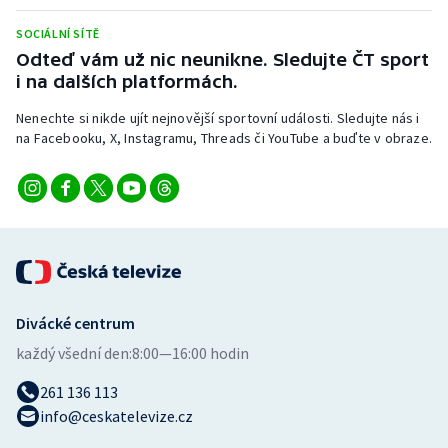
Stolní tenis
SOCIÁLNÍ SÍTĚ
Odteď vám už nic neunikne. Sledujte ČT sport
Triatlon
i na dalších platformách.
Veslování
Nenechte si nikde ujít nejnovější sportovní události. Sledujte nás i
na Facebooku, X, Instagramu, Threads či YouTube a buďte v obraze.
Vodní slalom
Volejbal
Ostatní
Divácké centrum
každý všední den:
8:00—16:00 hodin
261 136 113
info@ceskatelevize.cz