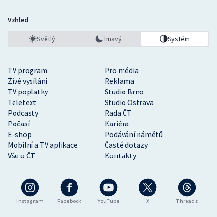
Vzhled
Světlý
Tmavý
Systém
TV program
Pro média
Živé vysílání
Reklama
TV poplatky
Studio Brno
Teletext
Studio Ostrava
Podcasty
Rada ČT
Počasí
Kariéra
E-shop
Podávání námětů
Mobilní a TV aplikace
Časté dotazy
Vše o ČT
Kontakty
Instagram
Facebook
YouTube
X
Threads