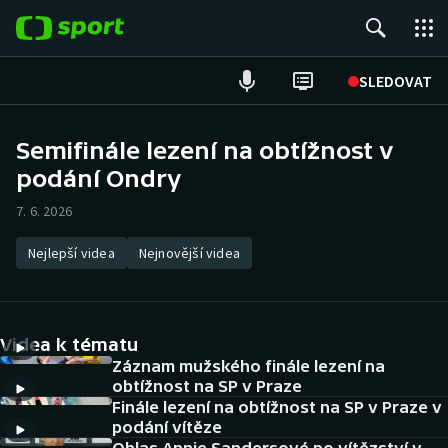
POPULÁRNÍ
SLEDOVAT
Fotbal
Semifinále lezení na obtížnost v
podání Ondry
Hokej
7. 6. 2026
Tenis
Nejlepší videa
Nejnovější videa
Atletika
Cyklistika
Videa k tématu
DALŠÍ SPORTY
Záznam mužského finále lezení na
obtížnost na SP v Praze
Finále lezení na obtížnost na SP v Praze v
Americký fotbal
NEPŘEHLÉDNĚTE
podání vítěze