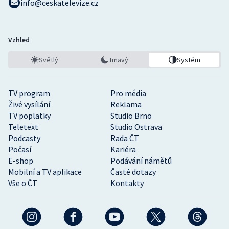
info@ceskatelevize.cz
Vzhled
Světlý
Tmavý
Systém
TV program
Pro média
Živé vysílání
Reklama
TV poplatky
Studio Brno
Teletext
Studio Ostrava
Podcasty
Rada ČT
Počasí
Kariéra
E-shop
Podávání námětů
Mobilní a TV aplikace
Časté dotazy
Vše o ČT
Kontakty