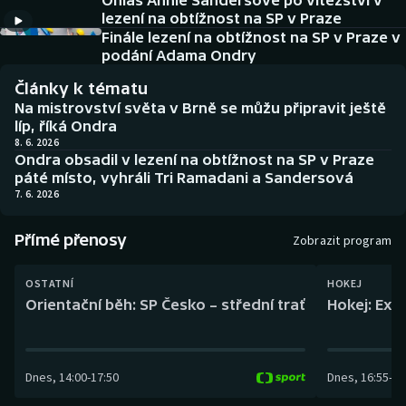
Ohlas Annie Sandersové po vítězství v
Baseball a softbal
Soutěže
lezení na obtížnost na SP v Praze
Finále lezení na obtížnost na SP v Praze v
Basketbal
Historické návraty
podání Adama Ondry
Články k tématu
Biatlon
Aplikace ČT sport
Na mistrovství světa v Brně se můžu připravit ještě
líp, říká Ondra
Boby a skeleton
AZ kvíz
8. 6. 2026
Ondra obsadil v lezení na obtížnost na SP v Praze
páté místo, vyhráli Tri Ramadani a Sandersová
Box
7. 6. 2026
Curling
Přímé přenosy
Zobrazit program
Dostihy
OSTATNÍ
HOKEJ
Orientační běh: SP Česko – střední trať
Hokej: Exh
Florbal
Futsal
Dnes
,
14:00
-
17:50
Dnes
,
16:55
-
19
Golf