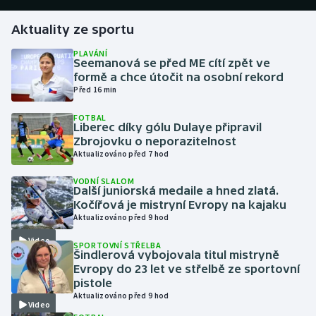
Aktuality ze sportu
Gymnastika
PLAVÁNÍ
Seemanová se před ME cítí zpět ve
Házená
formě a chce útočit na osobní rekord
Před 16 min
Jezdectví
FOTBAL
Liberec díky gólu Dulaye připravil
Judo
Zbrojovku o neporazitelnost
Aktualizováno před 7 hod
Krasobruslení
VODNÍ SLALOM
Další juniorská medaile a hned zlatá.
Lezení
Kočířová je mistryní Evropy na kajaku
Aktualizováno před 9 hod
Lyže a snowboard
Video
SPORTOVNÍ STŘELBA
Šindlerová vybojovala titul mistryně
Moderní pětiboj
Evropy do 23 let ve střelbě ze sportovní
pistole
Aktualizováno před 9 hod
Motorsport
Video