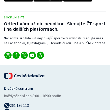
Stolní tenis
Triatlon
SOCIÁLNÍ SÍTĚ
Odteď vám už nic neunikne. Sledujte ČT sport
Veslování
i na dalších platformách.
Nenechte si nikde ujít nejnovější sportovní události. Sledujte nás i
Vodní slalom
na Facebooku, X, Instagramu, Threads či YouTube a buďte v obraze.
Volejbal
Ostatní
Divácké centrum
každý všední den:
8:00—16:00 hodin
261 136 113