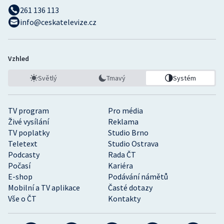
261 136 113
info@ceskatelevize.cz
Vzhled
Světlý
Tmavý
Systém
TV program
Pro média
Živé vysílání
Reklama
TV poplatky
Studio Brno
Teletext
Studio Ostrava
Podcasty
Rada ČT
Počasí
Kariéra
E-shop
Podávání námětů
Mobilní a TV aplikace
Časté dotazy
Vše o ČT
Kontakty