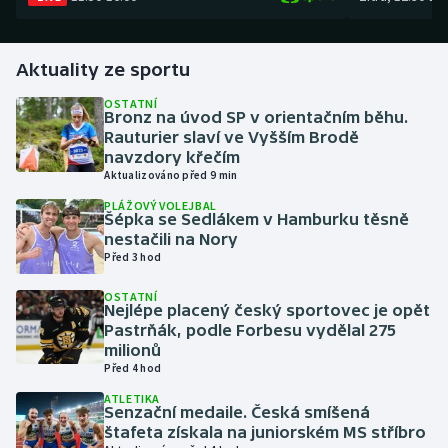
Gymnastika
Aktuality ze sportu
Házená
OSTATNÍ
Bronz na úvod SP v orientačním běhu.
Rauturier slaví ve Vyšším Brodě
Jezdectví
navzdory křečím
Aktualizováno před 9 min
Judo
PLÁŽOVÝ VOLEJBAL
Šépka se Sedlákem v Hamburku těsně
Krasobruslení
nestačili na Nory
Před 3 hod
Lezení
OSTATNÍ
Nejlépe placený český sportovec je opět
Pastrňák, podle Forbesu vydělal 275
Lyže a snowboard
milionů
Před 4 hod
Moderní pětiboj
ATLETIKA
Senzační medaile. Česká smíšená
Motorsport
štafeta získala na juniorském MS stříbro