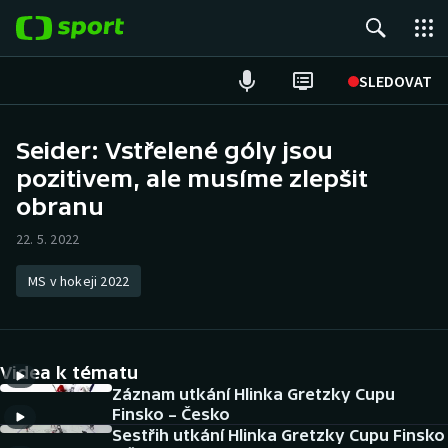
POPULÁRNÍ
SLEDOVAT
Fotbal
Seider: Vstřelené góly jsou
pozitivem, ale musíme zlepšit
Hokej
obranu
Tenis
22. 5. 2022
Atletika
MS v hokeji 2022
Cyklistika
DALŠÍ SPORTY
Videa k tématu
Záznam utkání Hlinka Gretzky Cupu
Americký fotbal
NEPŘEHLÉDNĚTE
Finsko – Česko
Sestřih utkání Hlinka Gretzky Cupu Finsko