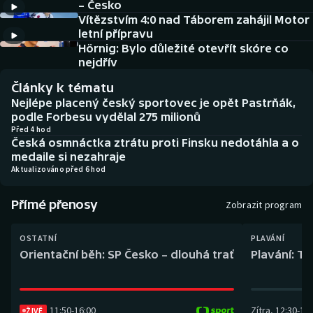
– Česko
Baseball a softbal
Soutěže
Vítězstvím 4:0 nad Táborem zahájil Motor
letní přípravu
Basketbal
Historické návraty
Hörnig: Bylo důležité otevřít skóre co
nejdřív
Biatlon
Aplikace ČT sport
Články k tématu
Nejlépe placený český sportovec je opět Pastrňák,
Boby a skeleton
AZ kvíz
podle Forbesu vydělal 275 milionů
Před 4 hod
Česká osmnáctka ztrátu proti Finsku nedotáhla a o
Box
medaile si nezahraje
Aktualizováno před 6 hod
Curling
Přímé přenosy
Zobrazit program
Dostihy
OSTATNÍ
PLAVÁNÍ
Florbal
Orientační běh: SP Česko – dlouhá trať
Plavání: TK
Futsal
11:50
-
16:00
Zítra
,
12:30
-
13:
Golf
ŽIVĚ