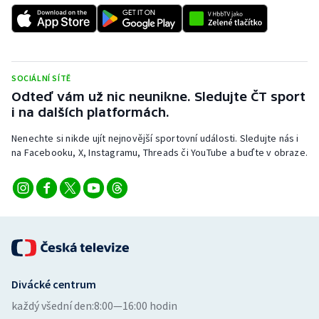
Stolní tenis
Triatlon
Veslování
SOCIÁLNÍ SÍTĚ
Odteď vám už nic neunikne. Sledujte ČT sport
i na dalších platformách.
Vodní slalom
Nenechte si nikde ujít nejnovější sportovní události. Sledujte nás i
Volejbal
na Facebooku, X, Instagramu, Threads či YouTube a buďte v obraze.
Ostatní
Divácké centrum
každý všední den:
8:00—16:00 hodin