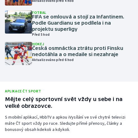
Aktualizováno před 4 hod
Olympijské hry
FOTBAL
FIFA se omlouvá a stojí za Infantinem.
Podle Guardianu se podílela i na
Parasport
projektu superligy
Před 5 hod
Plavání
HOKEJ
Česká osmnáctka ztrátu proti Finsku
Plážový volejbal
nedotáhla a o medaile si nezahraje
Aktualizováno před 6 hod
Ragby
Rychlobruslení
APLIKACE ČT SPORT
Rychlostní kanoistika
Mějte celý sportovní svět vždy u sebe i na
velké obrazovce.
Short track
S mobilní aplikací, HbbTV a apkou iVysílání ve své chytré televizi
máte ČT sport vždy po ruce. Sledujte přímé přenosy, články a
Sportovní střelba
bonusový obsah kdekoli a kdykoli.