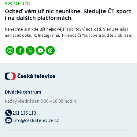
SOCIÁLNÍ SÍTĚ
Stolní tenis
Odteď vám už nic neunikne. Sledujte ČT sport
i na dalších platformách.
Triatlon
Nenechte si nikde ujít nejnovější sportovní události. Sledujte nás i
Veslování
na Facebooku, X, Instagramu, Threads či YouTube a buďte v obraze.
Vodní slalom
Volejbal
Ostatní
Divácké centrum
každý všední den:
8:00—16:00 hodin
261 136 113
info@ceskatelevize.cz