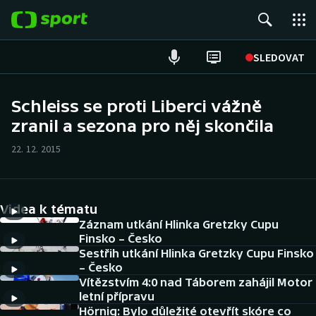
POPULÁRNÍ
SLEDOVAT
Fotbal
Schleiss se proti Liberci vážně
zranil a sezona pro něj skončila
Hokej
22. 12. 2015
Tenis
Atletika
Videa k tématu
Cyklistika
Záznam utkání Hlinka Gretzky Cupu
Finsko – Česko
Sestřih utkání Hlinka Gretzky Cupu Finsko
DALŠÍ SPORTY
– Česko
Vítězstvím 4:0 nad Táborem zahájil Motor
Americký fotbal
NEPŘEHLÉDNĚTE
letní přípravu
Hörnig: Bylo důležité otevřít skóre co