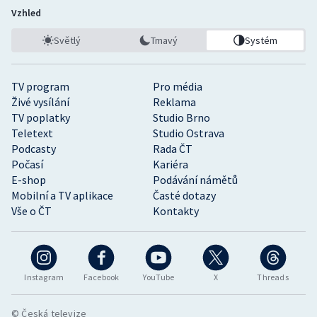
Vzhled
Světlý
Tmavý
Systém
TV program
Pro média
Živé vysílání
Reklama
TV poplatky
Studio Brno
Teletext
Studio Ostrava
Podcasty
Rada ČT
Počasí
Kariéra
E-shop
Podávání námětů
Mobilní a TV aplikace
Časté dotazy
Vše o ČT
Kontakty
Instagram
Facebook
YouTube
X
Threads
© Česká televize