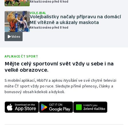
Aktualizováno před 6 hod
Olympijské hry
VOLEJBAL
Volejbalistky načaly přípravu na domácí
Parasport
ME vítězně a ukázaly maskota
Aktualizováno před 8 hod
Plavání
Video
Plážový volejbal
APLIKACE ČT SPORT
Ragby
Mějte celý sportovní svět vždy u sebe i na
velké obrazovce.
Rychlobruslení
S mobilní aplikací, HbbTV a apkou iVysílání ve své chytré televizi
máte ČT sport vždy po ruce. Sledujte přímé přenosy, články a
Rychlostní kanoistika
bonusový obsah kdekoli a kdykoli.
Short track
Sportovní střelba