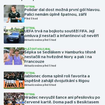
FOTBAL
Polidar dal dost možná první gól hlavou.
Gymnastika
Palici nemám úplně špatnou, zářil
Před 5 hod
Házená
FOTBAL
UEFA trvá na bojkotu soutěží FIFA. Její
Jezdectví
omluva jí nestačí a Infantinovi už nevěří
Aktualizováno před 5 hod
Judo
PLÁŽOVÝ VOLEJBAL
Šépka se Sedlákem v Hamburku těsně
Krasobruslení
nestačili na hvězdné Nory a pak i na
Francouze
Aktualizováno před 5 hod
Lezení
FOTBAL
Jablonec doma splnil roli favorita a
Lyže a snowboard
úspěšně zahájil dvojutkání s Rigou
Aktualizováno před 6 hod
Moderní pětiboj
FOTBAL
Hradec nevyužil šance ani přesilovku po
Motorsport
červené kartě. Doma padl s Besiktasem