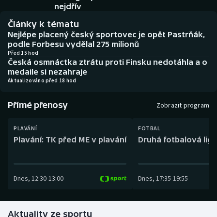
Baseball a softbal
Soutěže
nejdřív
Články k tématu
Basketbal
Historické návraty
Nejlépe placený český sportovec je opět Pastrňák,
podle Forbesu vydělal 275 milionů
Biatlon
Aplikace ČT sport
Před 15 hod
Česká osmnáctka ztrátu proti Finsku nedotáhla a o
medaile si nezahraje
Boby a skeleton
AZ kvíz
Aktualizováno před 18 hod
Box
Přímé přenosy
Zobrazit program
Curling
PLAVÁNÍ
FOTBAL
Plavání: TK před ME v plavání
Druhá fotbalová liga
Dostihy
Florbal
Dnes
,
12:30
-
13:00
Dnes
,
17:35
-
19:55
Futsal
Aktuality ze sportu
Golf