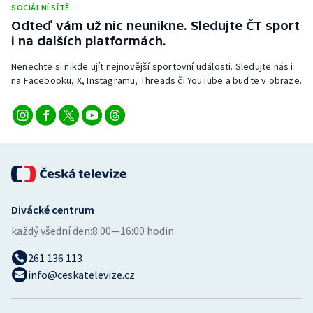
SOCIÁLNÍ SÍTĚ
Stolní tenis
Odteď vám už nic neunikne. Sledujte ČT sport
i na dalších platformách.
Triatlon
Nenechte si nikde ujít nejnovější sportovní události. Sledujte nás i
Veslování
na Facebooku, X, Instagramu, Threads či YouTube a buďte v obraze.
Vodní slalom
Volejbal
Ostatní
Divácké centrum
každý všední den:
8:00—16:00 hodin
261 136 113
info@ceskatelevize.cz