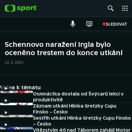
POPULÁRNÍ
SLEDOVAT
Fotbal
Schennovo naražení Irgla bylo
oceněno trestem do konce utkání
Hokej
12. 5. 2013
Tenis
Atletika
Videa k tématu
Cyklistika
Osmnáctka dostala od Švýcarů lekci v
produktivitě
Záznam utkání Hlinka Gretzky Cupu
DALŠÍ SPORTY
Finsko – Česko
Sestřih utkání Hlinka Gretzky Cupu Finsko
Americký fotbal
NEPŘEHLÉDNĚTE
– Česko
Vítězstvím 4:0 nad Táborem zahájil Motor