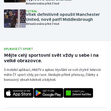
Aktualizováno před 3 hod
Olympijské hry
FOTBAL
Vítek definitivně opouští Manchester
Parasport
United, nově patří Middlesbrough
Aktualizováno před 3 hod
Plavání
Plážový volejbal
APLIKACE ČT SPORT
Ragby
Mějte celý sportovní svět vždy u sebe i na
velké obrazovce.
Rychlobruslení
S mobilní aplikací, HbbTV a apkou iVysílání ve své chytré televizi
máte ČT sport vždy po ruce. Sledujte přímé přenosy, články a
Rychlostní kanoistika
bonusový obsah kdekoli a kdykoli.
Short track
Sportovní střelba