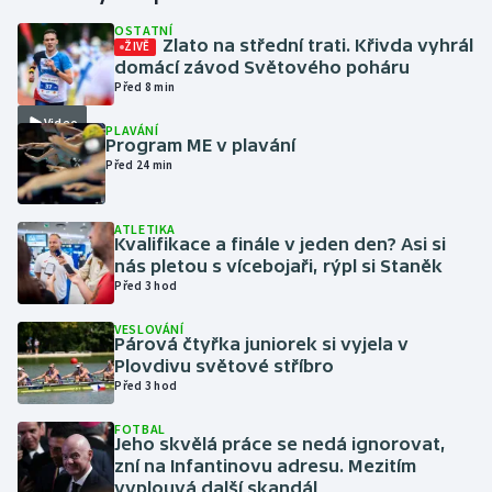
OSTATNÍ
Zlato na střední trati. Křivda vyhrál
ŽIVĚ
Gymnastika
domácí závod Světového poháru
Před 8 min
Házená
Video
PLAVÁNÍ
Program ME v plavání
Jezdectví
Před 24 min
Judo
ATLETIKA
Kvalifikace a finále v jeden den? Asi si
Krasobruslení
nás pletou s vícebojaři, rýpl si Staněk
Před 3 hod
Lezení
VESLOVÁNÍ
Párová čtyřka juniorek si vyjela v
Lyže a snowboard
Plovdivu světové stříbro
Před 3 hod
Moderní pětiboj
FOTBAL
Jeho skvělá práce se nedá ignorovat,
zní na Infantinovu adresu. Mezitím
Motorsport
vyplouvá další skandál