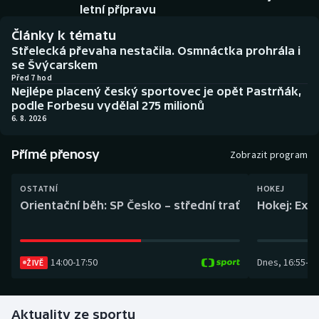
Baseball a softbal
Soutěže
letní přípravu
Články k tématu
Basketbal
Historické návraty
Střelecká převaha nestačila. Osmnáctka prohrála i
se Švýcarskem
Biatlon
Aplikace ČT sport
Před 7 hod
Nejlépe placený český sportovec je opět Pastrňák,
podle Forbesu vydělal 275 milionů
Boby a skeleton
AZ kvíz
6. 8. 2026
Box
Přímé přenosy
Zobrazit program
Curling
OSTATNÍ
HOKEJ
Orientační běh: SP Česko – střední trať
Hokej: Exh
Dostihy
Florbal
14:00
-
17:50
Dnes
,
16:55
-
19
ŽIVĚ
Futsal
Aktuality ze sportu
Golf