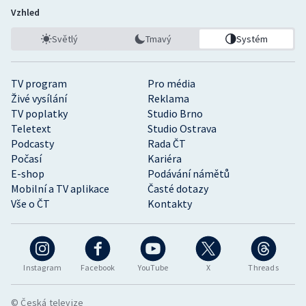
Vzhled
Světlý
Tmavý
Systém
TV program
Pro média
Živé vysílání
Reklama
TV poplatky
Studio Brno
Teletext
Studio Ostrava
Podcasty
Rada ČT
Počasí
Kariéra
E-shop
Podávání námětů
Mobilní a TV aplikace
Časté dotazy
Vše o ČT
Kontakty
Instagram
Facebook
YouTube
X
Threads
© Česká televize