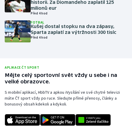
historii. Za Diomandeho zaplatil 125
milionů eur
Olympijské hry
Před 4 hod
Parasport
FOTBAL
Kušej dostal stopku na dva zápasy,
Sparta zaplatí za výtržnosti 300 tisíc
Plavání
Před 4 hod
Plážový volejbal
Ragby
APLIKACE ČT SPORT
Mějte celý sportovní svět vždy u sebe i na
Rychlobruslení
velké obrazovce.
S mobilní aplikací, HbbTV a apkou iVysílání ve své chytré televizi
Rychlostní kanoistika
máte ČT sport vždy po ruce. Sledujte přímé přenosy, články a
bonusový obsah kdekoli a kdykoli.
Short track
Sportovní střelba