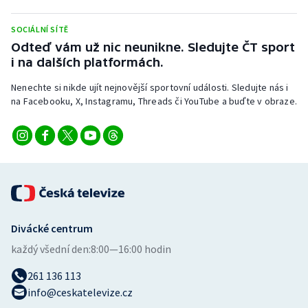
Stolní tenis
SOCIÁLNÍ SÍTĚ
Triatlon
Odteď vám už nic neunikne. Sledujte ČT sport
i na dalších platformách.
Veslování
Nenechte si nikde ujít nejnovější sportovní události. Sledujte nás i
na Facebooku, X, Instagramu, Threads či YouTube a buďte v obraze.
Vodní slalom
Volejbal
Ostatní
Divácké centrum
každý všední den:
8:00—16:00 hodin
261 136 113
info@ceskatelevize.cz