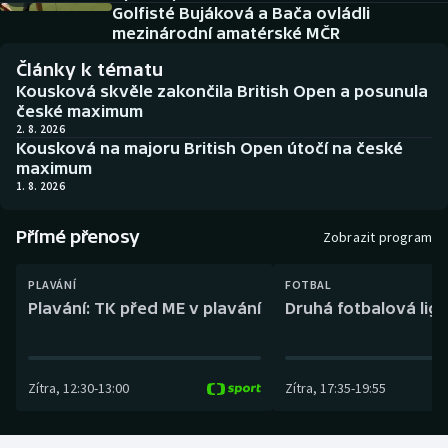
Baseball a softbal
Soutěže
Golfisté Bujáková a Bača ovládli
mezinárodní amatérské MČR
Basketbal
Historické návraty
Články k tématu
Kousková skvěle zakončila British Open a posunula
Biatlon
Aplikace ČT sport
české maximum
2. 8. 2026
Kousková na majoru British Open útočí na české
Boby a skeleton
AZ kvíz
maximum
1. 8. 2026
Box
Přímé přenosy
Zobrazit program
Curling
PLAVÁNÍ
FOTBAL
Dostihy
Plavání: TK před ME v plavání
Druhá fotbalová liga
Florbal
Zítra
,
12:30
-
13:00
Zítra
,
17:35
-
19:55
Futsal
Golf