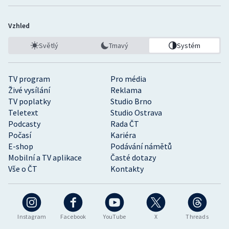
Vzhled
Světlý
Tmavý
Systém
TV program
Pro média
Živé vysílání
Reklama
TV poplatky
Studio Brno
Teletext
Studio Ostrava
Podcasty
Rada ČT
Počasí
Kariéra
E-shop
Podávání námětů
Mobilní a TV aplikace
Časté dotazy
Vše o ČT
Kontakty
Instagram
Facebook
YouTube
X
Threads