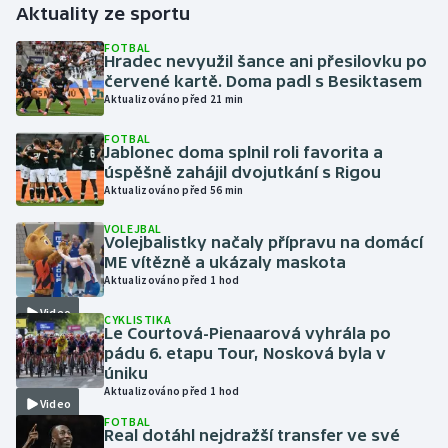
Aktuality ze sportu
Gymnastika
FOTBAL
Hradec nevyužil šance ani přesilovku po
červené kartě. Doma padl s Besiktasem
Házená
Aktualizováno před 21 min
FOTBAL
Jezdectví
Jablonec doma splnil roli favorita a
úspěšně zahájil dvojutkání s Rigou
Judo
Aktualizováno před 56 min
VOLEJBAL
Krasobruslení
Volejbalistky načaly přípravu na domácí
ME vítězně a ukázaly maskota
Aktualizováno před 1 hod
Lezení
Video
CYKLISTIKA
Lyže a snowboard
Le Courtová-Pienaarová vyhrála po
pádu 6. etapu Tour, Nosková byla v
úniku
Moderní pětiboj
Aktualizováno před 1 hod
Video
FOTBAL
Motorsport
Real dotáhl nejdražší transfer ve své