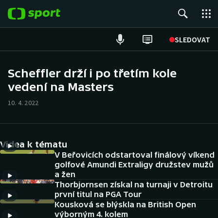
POPULÁRNÍ
SLEDOVAT
Fotbal
Scheffler drží i po třetím kole
vedení na Masters
Hokej
10. 4. 2022
Tenis
Atletika
Videa k tématu
Cyklistika
V Beřovicích odstartoval finálový víkend
golfové Amundi Extraligy družstev mužů
a žen
DALŠÍ SPORTY
Thorbjornsen získal na turnaji v Detroitu
první titul na PGA Tour
Americký fotbal
NEPŘEHLÉDNĚTE
Kousková se blýskla na British Open
výborným 4. kolem