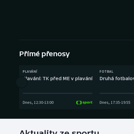
Curling
Dostihy
Florbal
Futsal
Přímé přenosy
Golf
PLAVÁNÍ
FOTBAL
Gymnastika
Plavání: TK před ME v plavání
Druhá fotbalov
Dnes
,
12:30
-
13:00
Dnes
,
17:35
-
19:55
Aktuality ze sportu