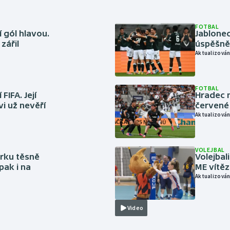
FOTBAL
 gól hlavou.
Jablonec
zářil
úspěšně 
Aktualizován
FOTBAL
FIFA. Její
Hradec n
vi už nevěří
červené
Aktualizován
VOLEJBAL
rku těsně
Volejbal
pak i na
ME vítě
Aktualizován
Video