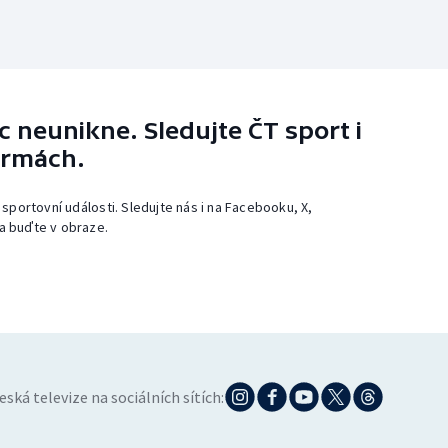
 neunikne. Sledujte ČT sport i
ormách.
 sportovní události. Sledujte nás i na Facebooku, X,
a buďte v obraze.
eská televize na sociálních sítích: