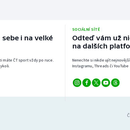
SOCIÁLNÍ SÍTĚ
 sebe i na velké
Odteď vám už nic
na dalších platf
izi máte ČT sport vždy po ruce.
Nenechte si nikde ujít nejnovější
ykoli.
Instagramu, Threads či YouTube 
Č