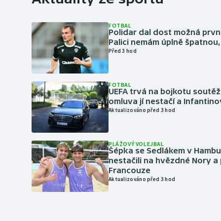
FOTBAL
Polidar dal dost možná první
Palici nemám úplně špatnou, 
Před 3 hod
FOTBAL
UEFA trvá na bojkotu soutěží 
omluva jí nestačí a Infantino
Aktualizováno před 3 hod
PLÁŽOVÝ VOLEJBAL
Šépka se Sedlákem v Hambu
nestačili na hvězdné Nory a 
Francouze
Aktualizováno před 3 hod