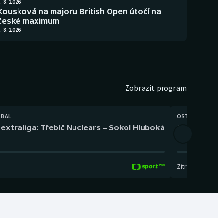
. 8. 2026
Kousková na majoru British Open útočí na
české maximum
. 8. 2026
Zobrazit program
TBAL
OSTATNÍ
extraliga: Třebíč Nuclears – Sokol Hluboká
Orientační
5
Zítra
,
14:00
-
17