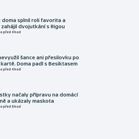
 doma splnil roli favorita a
zahájil dvojutkání s Rigou
o před 4 hod
evyužil šance ani přesilovku po
 kartě. Doma padl s Besiktasem
o před 4 hod
istky načaly přípravu na domácí
zně a ukázaly maskota
o před 6 hod