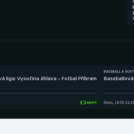
Moderní pětiboj
Triatlon
2
Motorsport
Veslování
1
Olympijské hry
Vodní slalom
Parasport
Volejbal
Plavání
Ostatní
BASEBALL A SOF
Plážový volejbal
á liga: Vysočina Jihlava – Fotbal Příbram
Baseballová 
Dnes
,
18:55
-
22:1