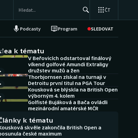
ČT
Podcasty
Program
SLEDOVAT
NEPŘEHLÉDNĚTE
Soutěže
idea k tématu
V Beřovicích odstartoval finálový
Historické návraty
víkend golfové Amundi Extraligy
družstev mužů a žen
Aplikace ČT sport
Thorbjornsen získal na turnaji v
Detroitu první titul na PGA Tour
AZ kvíz
Kousková se blýskla na British Open
výborným 4. kolem
Golfisté Bujáková a Bača ovládli
mezinárodní amatérské MČR
Články k tématu
Kousková skvěle zakončila British Open a
posunula české maximum