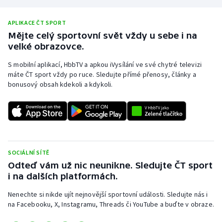
Olympijské hry
APLIKACE ČT SPORT
Mějte celý sportovní svět vždy u sebe i na
Parasport
velké obrazovce.
Plavání
S mobilní aplikací, HbbTV a apkou iVysílání ve své chytré televizi
máte ČT sport vždy po ruce. Sledujte přímé přenosy, články a
bonusový obsah kdekoli a kdykoli.
Plážový volejbal
Ragby
Rychlobruslení
SOCIÁLNÍ SÍTĚ
Rychlostní kanoistika
Odteď vám už nic neunikne. Sledujte ČT sport
i na dalších platformách.
Short track
Nenechte si nikde ujít nejnovější sportovní události. Sledujte nás i
na Facebooku, X, Instagramu, Threads či YouTube a buďte v obraze.
Sportovní střelba