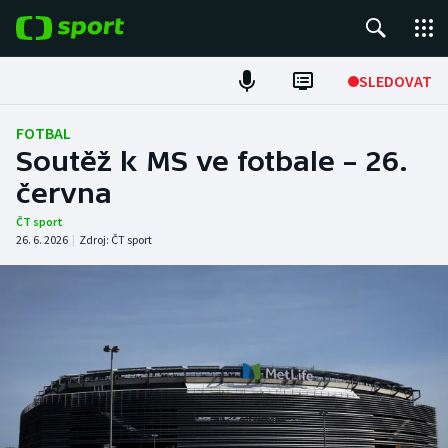
POPULÁRNÍ
SLEDOVAT
Fotbal
FOTBAL
Soutěž k MS ve fotbale – 26.
Hokej
června
Tenis
ČT sport
26. 6. 2026
|
Zdroj:
ČT sport
Atletika
Cyklistika
DALŠÍ SPORTY
Americký fotbal
NEPŘEHLÉDNĚTE