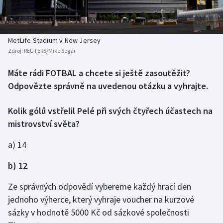
Baseball a softbal
Soutěže
Basketbal
Historické návraty
MetLife Stadium v New Jersey
Zdroj:
REUTERS/Mike Segar
Biatlon
Aplikace ČT sport
Máte rádi FOTBAL a chcete si ještě zasoutěžit?
Boby a skeleton
AZ kvíz
Odpovězte správně na uvedenou otázku a vyhrajte.
Box
Kolik gólů vstřelil Pelé při svých čtyřech účastech na
mistrovství světa?
Curling
a) 14
Dostihy
b) 12
Florbal
Ze správných odpovědí vybereme každý hrací den
Futsal
jednoho výherce, který vyhraje voucher na kurzové
sázky v hodnotě 5000 Kč od sázkové společnosti
Golf