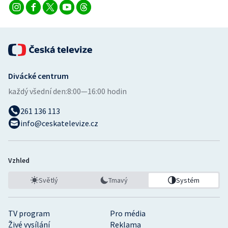
Stolní tenis
Triatlon
Veslování
Divácké centrum
Vodní slalom
každý všední den:
8:00—16:00 hodin
Volejbal
261 136 113
info@ceskatelevize.cz
Ostatní
Vzhled
Světlý
Tmavý
Systém
TV program
Pro média
Živé vysílání
Reklama