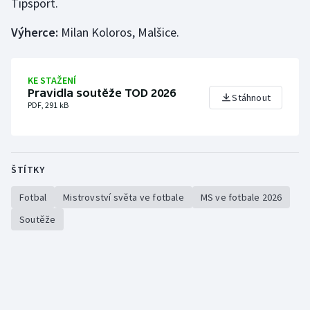
Tipsport.
Výherce:
Milan Koloros, Malšice.
Gymnastika
Házená
KE STAŽENÍ
Pravidla soutěže TOD 2026
Jezdectví
Stáhnout
PDF, 291 kB
Judo
Krasobruslení
ŠTÍTKY
Lezení
Fotbal
Mistrovství světa ve fotbale
MS ve fotbale 2026
Soutěže
Lyže a snowboard
Moderní pětiboj
Motorsport