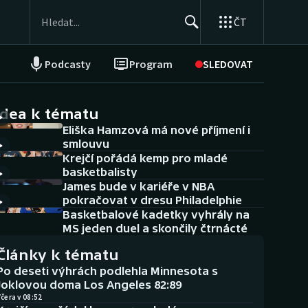
ČT
Podcasty
Program
SLEDOVAT
NEPŘEHLÉDNĚTE
Soutěže
idea k tématu
Eliška Hamzová má nové příjmení i
Historické návraty
smlouvu
Krejčí pořádá kemp pro mladé
Aplikace ČT sport
basketbalisty
James bude v kariéře v NBA
AZ kvíz
pokračovat v dresu Philadelphie
Basketbalové kadetky vyhrály na
MS jeden duel a skončily čtrnácté
Články k tématu
Po deseti výhrách podlehla Minnesota s
Joklovou doma Los Angeles 82:89
čera v 08:52