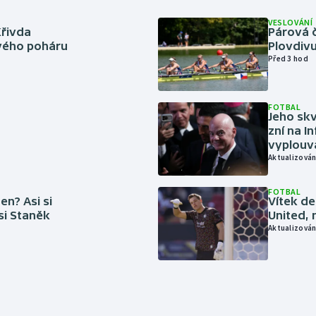
VESLOVÁNÍ
Křivda
Párová č
vého poháru
Plovdivu
Před 3 hod
FOTBAL
Jeho skv
zní na I
vyplouvá
Aktualizován
FOTBAL
en? Asi si
Vítek de
 si Staněk
United, 
Aktualizován