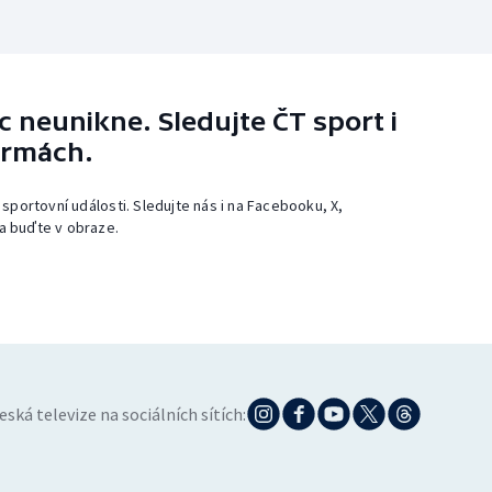
 neunikne. Sledujte ČT sport i
ormách.
 sportovní události. Sledujte nás i na Facebooku, X,
a buďte v obraze.
eská televize na sociálních sítích: