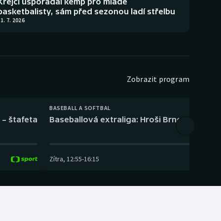
Krejčí uspořádal kemp pro mladé
basketbalisty, sám před sezonou ladí střelbu
1. 7. 2026
Zobrazit program
BASEBALL A SOFTBAL
 – štafeta
Baseballová extraliga: Hroši Brno – Eagles
Zítra
,
12:55
-
16:15