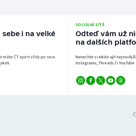
SOCIÁLNÍ SÍTĚ
 sebe i na velké
Odteď vám už nic
na dalších platf
izi máte ČT sport vždy po ruce.
Nenechte si nikde ujít nejnovější
ykoli.
Instagramu, Threads či YouTube 
Č