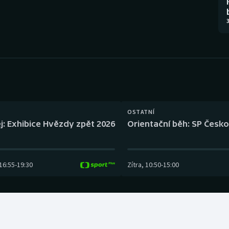
Moderní pětiboj
Triatlon
3
Motorsport
Veslování
Olympijské hry
Vodní slalom
Parasport
Volejbal
Plavání
Ostatní
OSTATNÍ
j: Exhibice Hvězdy zpět 2026
Orientační běh: SP Česko
Plážový volejbal
16:55
-
19:30
Zítra
,
10:50
-
15:00