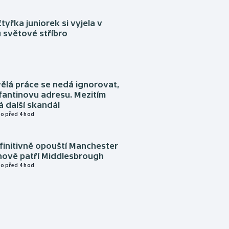
tyřka juniorek si vyjela v
 světové stříbro
ělá práce se nedá ignorovat,
nfantinovu adresu. Mezitím
 další skandál
o před 4 hod
finitivně opouští Manchester
nově patří Middlesbrough
o před 4 hod