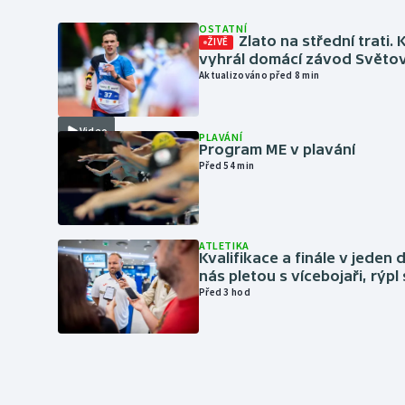
OSTATNÍ
Zlato na střední trati. 
ŽIVĚ
vyhrál domácí závod Světo
Aktualizováno před 8 min
Video
PLAVÁNÍ
Program ME v plavání
Před 54 min
ATLETIKA
Kvalifikace a finále v jeden d
nás pletou s vícebojaři, rýpl
Před 3 hod