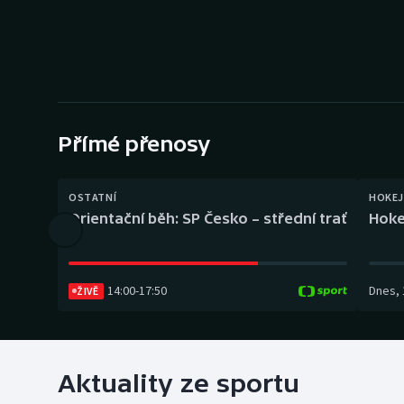
Curling
Dostihy
Florbal
Futsal
Přímé přenosy
Golf
OSTATNÍ
HOKEJ
Orientační běh: SP Česko – střední trať
Hoke
Gymnastika
14:00
-
17:50
Dnes
,
ŽIVĚ
Aktuality ze sportu