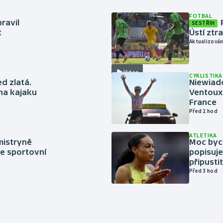
FOTBAL
ravil
SESTŘIH
t
Ústí ztr
Aktualizován
Video
CYKLISTIKA
ed zlatá.
Niewiad
 na kajaku
Ventoux 
France
Před 2 hod
ATLETIKA
mistryně
Moc bych
ze sportovní
popisuje
připustit
Před 3 hod