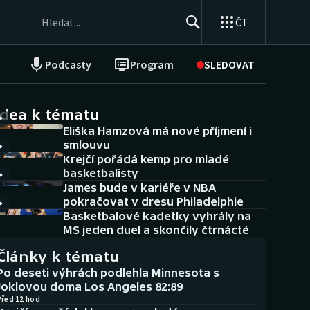
ČT
Podcasty
Program
SLEDOVAT
NEPŘEHLÉDNĚTE
Soutěže
idea k tématu
Eliška Hamzová má nové příjmení i
Historické návraty
smlouvu
Krejčí pořádá kemp pro mladé
Aplikace ČT sport
basketbalisty
James bude v kariéře v NBA
AZ kvíz
pokračovat v dresu Philadelphie
Basketbalové kadetky vyhrály na
MS jeden duel a skončily čtrnácté
Články k tématu
Po deseti výhrách podlehla Minnesota s
Joklovou doma Los Angeles 82:89
Před 12 hod