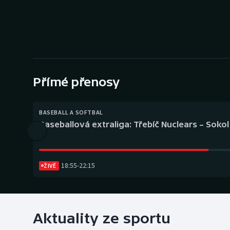
Curling
Dostihy
Florbal
Futsal
Přímé přenosy
Golf
BASEBALL A SOFTBAL
Baseballová extraliga: Třebíč Nuclears – Soko
Gymnastika
18:55
-
22:15
ŽIVĚ
Aktuality ze sportu