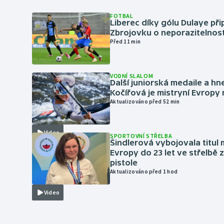
FOTBAL
Liberec díky gólu Dulaye přip
Zbrojovku o neporazitelnos
Před 11 min
VODNÍ SLALOM
Další juniorská medaile a hn
Kočířová je mistryní Evropy
Aktualizováno před 52 min
Video
SPORTOVNÍ STŘELBA
Šindlerová vybojovala titul 
Evropy do 23 let ve střelbě 
pistole
Aktualizováno před 1 hod
Video