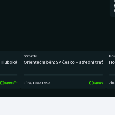
Moderní pětiboj
Triatlon
3
Motorsport
Veslování
Olympijské hry
Vodní slalom
Parasport
Volejbal
Plavání
Ostatní
OSTATNÍ
HO
l Hluboká
Orientační běh: SP Česko – střední trať
Ho
Plážový volejbal
Zítra
,
14:00
-
17:50
Zítr