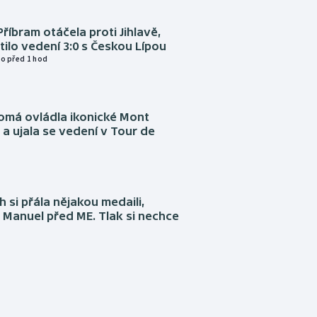
Příbram otáčela proti Jihlavě,
atilo vedení 3:0 s Českou Lípou
o před 1 hod
omá ovládla ikonické Mont
a ujala se vedení v Tour de
 si přála nějakou medaili,
 Manuel před ME. Tlak si nechce