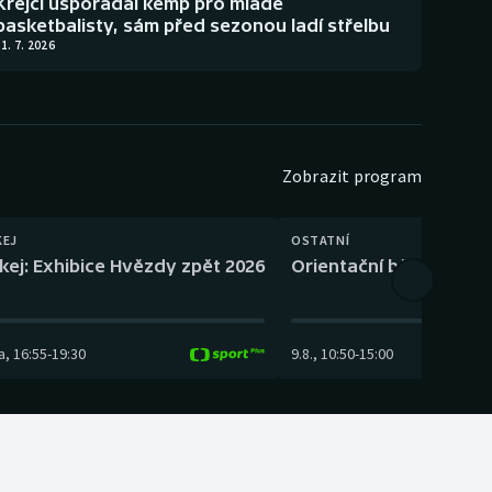
Krejčí uspořádal kemp pro mladé
basketbalisty, sám před sezonou ladí střelbu
1. 7. 2026
Zobrazit program
KEJ
OSTATNÍ
kej: Exhibice Hvězdy zpět 2026
Orientační běh: SP Čes
a
,
16:55
-
19:30
9.8.
,
10:50
-
15:00