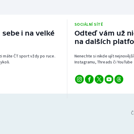
SOCIÁLNÍ SÍTĚ
 sebe i na velké
Odteď vám už nic
na dalších platf
izi máte ČT sport vždy po ruce.
Nenechte si nikde ujít nejnovější
ykoli.
Instagramu, Threads či YouTube 
Č