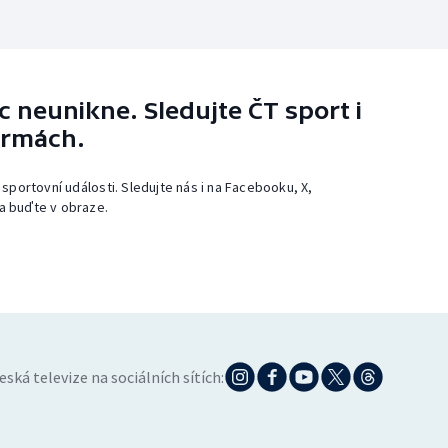
 neunikne. Sledujte ČT sport i
ormách.
 sportovní události. Sledujte nás i na Facebooku, X,
a buďte v obraze.
eská televize na sociálních sítích: