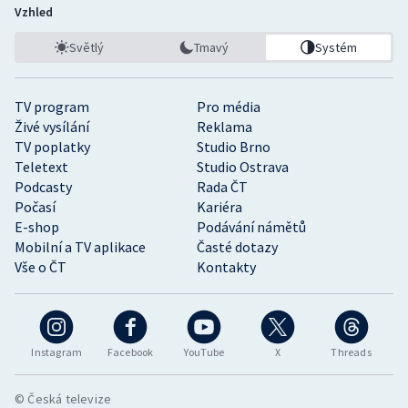
Vzhled
Světlý
Tmavý
Systém
TV program
Pro média
Živé vysílání
Reklama
TV poplatky
Studio Brno
Teletext
Studio Ostrava
Podcasty
Rada ČT
Počasí
Kariéra
E-shop
Podávání námětů
Mobilní a TV aplikace
Časté dotazy
Vše o ČT
Kontakty
Instagram
Facebook
YouTube
X
Threads
© Česká televize