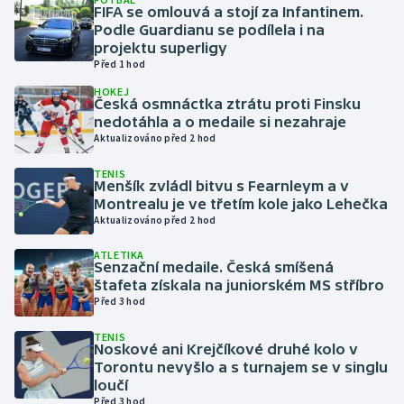
FIFA se omlouvá a stojí za Infantinem.
Podle Guardianu se podílela i na
Gymnastika
projektu superligy
Před 1 hod
Házená
HOKEJ
Česká osmnáctka ztrátu proti Finsku
nedotáhla a o medaile si nezahraje
Jezdectví
Aktualizováno před 2 hod
Judo
TENIS
Menšík zvládl bitvu s Fearnleym a v
Montrealu je ve třetím kole jako Lehečka
Krasobruslení
Aktualizováno před 2 hod
ATLETIKA
Lezení
Senzační medaile. Česká smíšená
štafeta získala na juniorském MS stříbro
Lyže a snowboard
Před 3 hod
TENIS
Moderní pětiboj
Noskové ani Krejčíkové druhé kolo v
Torontu nevyšlo a s turnajem se v singlu
loučí
Motorsport
Před 3 hod