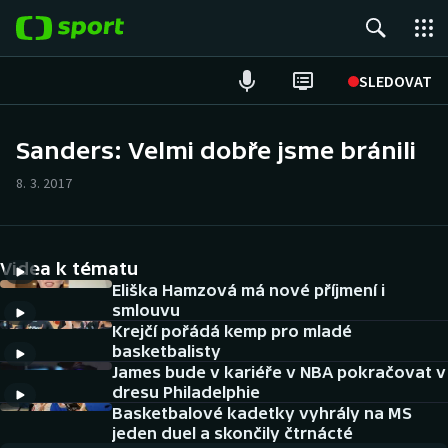
POPULÁRNÍ
SLEDOVAT
Fotbal
Sanders: Velmi dobře jsme bránili
Hokej
8. 3. 2017
Tenis
Videa k tématu
Atletika
Eliška Hamzová má nové příjmení i
smlouvu
Cyklistika
Krejčí pořádá kemp pro mladé
basketbalisty
DALŠÍ SPORTY
James bude v kariéře v NBA pokračovat v
dresu Philadelphie
Americký fotbal
Basketbalové kadetky vyhrály na MS
NEPŘEHLÉDNĚTE
jeden duel a skončily čtrnácté