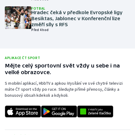
Olympijské hry
FOTBAL
Hradec čeká v předkole Evropské ligy
Besiktas, Jablonec v Konferenční lize
Parasport
změří síly s RFS
Před 4 hod
Plavání
Plážový volejbal
APLIKACE ČT SPORT
Mějte celý sportovní svět vždy u sebe i na
Ragby
velké obrazovce.
Rychlobruslení
S mobilní aplikací, HbbTV a apkou iVysílání ve své chytré televizi
máte ČT sport vždy po ruce. Sledujte přímé přenosy, články a
bonusový obsah kdekoli a kdykoli.
Rychlostní kanoistika
Short track
Sportovní střelba