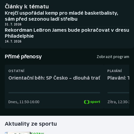
Baseball a softbal
Soutěže
Články k tématu
Krejčí uspořádal kemp pro mladé basketbalisty,
Basketbal
Historické návraty
sám před sezonou ladí střelbu
31. 7. 2026
Rekordman LeBron James bude pokračovat v dresu
Biatlon
Aplikace ČT sport
Philadelphie
24. 7. 2026
Boby a skeleton
AZ kvíz
Přímé přenosy
Zobrazit program
Box
OSTATNÍ
PLAVÁNÍ
Curling
Orientační běh: SP Česko – dlouhá trať
Plavání: TK
Dostihy
Dnes
,
11:50
-
16:00
Zítra
,
12:30
-
13:
Florbal
Futsal
Aktuality ze sportu
Golf
FOTBAL