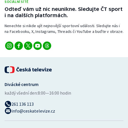
SOCIÁLNÍ SÍTĚ
Stolní tenis
Odteď vám už nic neunikne. Sledujte ČT sport
i na dalších platformách.
Triatlon
Nenechte si nikde ujít nejnovější sportovní události. Sledujte nás i
Veslování
na Facebooku, X, Instagramu, Threads či YouTube a buďte v obraze.
Vodní slalom
Volejbal
Ostatní
Divácké centrum
každý všední den:
8:00—16:00 hodin
261 136 113
info@ceskatelevize.cz