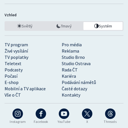
Vzhled
Světlý
Tmavý
Systém
TV program
Pro média
Živé vysílání
Reklama
TV poplatky
Studio Brno
Teletext
Studio Ostrava
Podcasty
Rada ČT
Počasí
Kariéra
E-shop
Podávání námětů
Mobilní a TV aplikace
Časté dotazy
Vše o ČT
Kontakty
Instagram
Facebook
YouTube
X
Threads