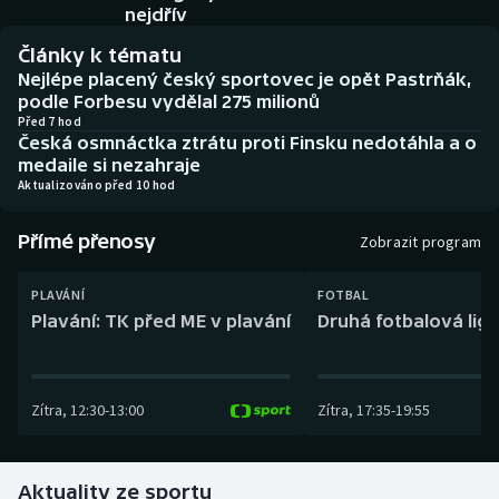
Baseball a softbal
Soutěže
nejdřív
Články k tématu
Basketbal
Historické návraty
Nejlépe placený český sportovec je opět Pastrňák,
podle Forbesu vydělal 275 milionů
Biatlon
Aplikace ČT sport
Před 7 hod
Česká osmnáctka ztrátu proti Finsku nedotáhla a o
medaile si nezahraje
Boby a skeleton
AZ kvíz
Aktualizováno před 10 hod
Box
Přímé přenosy
Zobrazit program
Curling
PLAVÁNÍ
FOTBAL
Plavání: TK před ME v plavání
Druhá fotbalová liga
Dostihy
Florbal
Zítra
,
12:30
-
13:00
Zítra
,
17:35
-
19:55
Futsal
Aktuality ze sportu
Golf