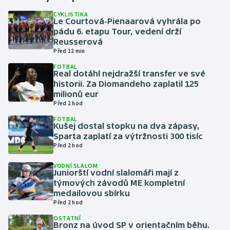
CYKLISTIKA
Le Courtová-Pienaarová vyhrála po
Gymnastika
pádu 6. etapu Tour, vedení drží
Reusserová
Házená
Před 12 min
FOTBAL
Jezdectví
Real dotáhl nejdražší transfer ve své
historii. Za Diomandeho zaplatil 125
milionů eur
Judo
Před 2 hod
FOTBAL
Krasobruslení
Kušej dostal stopku na dva zápasy,
Sparta zaplatí za výtržnosti 300 tisíc
Lezení
Před 2 hod
VODNÍ SLALOM
Lyže a snowboard
Juniorští vodní slalomáři mají z
týmových závodů ME kompletní
medailovou sbírku
Moderní pětiboj
Před 2 hod
OSTATNÍ
Motorsport
Bronz na úvod SP v orientačním běhu.