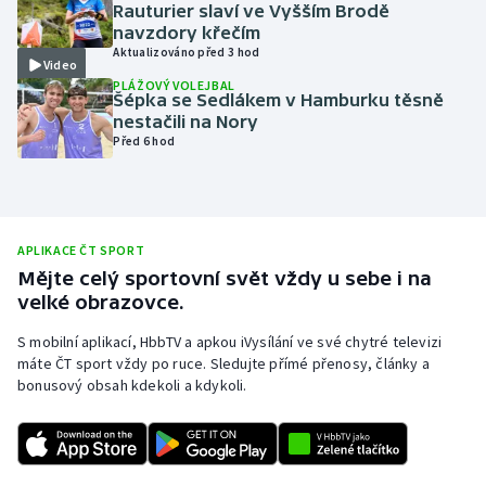
Rauturier slaví ve Vyšším Brodě
Olympijské hry
navzdory křečím
Aktualizováno před 3 hod
Video
Parasport
PLÁŽOVÝ VOLEJBAL
Šépka se Sedlákem v Hamburku těsně
nestačili na Nory
Plavání
Před 6 hod
Plážový volejbal
Ragby
APLIKACE ČT SPORT
Mějte celý sportovní svět vždy u sebe i na
Rychlobruslení
velké obrazovce.
S mobilní aplikací, HbbTV a apkou iVysílání ve své chytré televizi
Rychlostní kanoistika
máte ČT sport vždy po ruce. Sledujte přímé přenosy, články a
bonusový obsah kdekoli a kdykoli.
Short track
Sportovní střelba