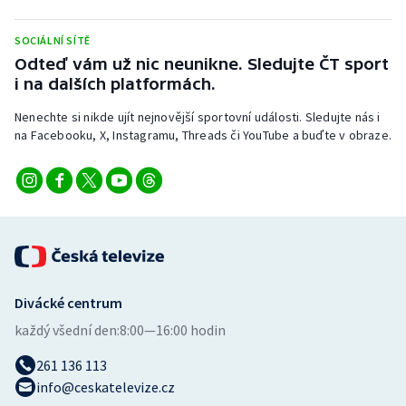
Stolní tenis
SOCIÁLNÍ SÍTĚ
Triatlon
Odteď vám už nic neunikne. Sledujte ČT sport
i na dalších platformách.
Veslování
Nenechte si nikde ujít nejnovější sportovní události. Sledujte nás i
na Facebooku, X, Instagramu, Threads či YouTube a buďte v obraze.
Vodní slalom
Volejbal
Ostatní
Divácké centrum
každý všední den:
8:00—16:00 hodin
261 136 113
info@ceskatelevize.cz