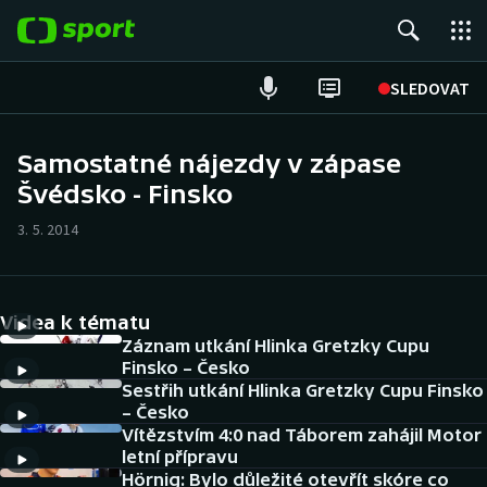
POPULÁRNÍ
SLEDOVAT
Fotbal
Samostatné nájezdy v zápase
Švédsko - Finsko
Hokej
3. 5. 2014
Tenis
Atletika
Videa k tématu
Cyklistika
Záznam utkání Hlinka Gretzky Cupu
Finsko – Česko
Sestřih utkání Hlinka Gretzky Cupu Finsko
DALŠÍ SPORTY
– Česko
Vítězstvím 4:0 nad Táborem zahájil Motor
Americký fotbal
NEPŘEHLÉDNĚTE
letní přípravu
Hörnig: Bylo důležité otevřít skóre co