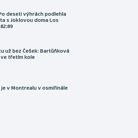
Po deseti výhrách podlehla
ta s Joklovou doma Los
82:89
tu už bez Češek: Bartůňková
 ve třetím kole
je v Montrealu v osmifinále