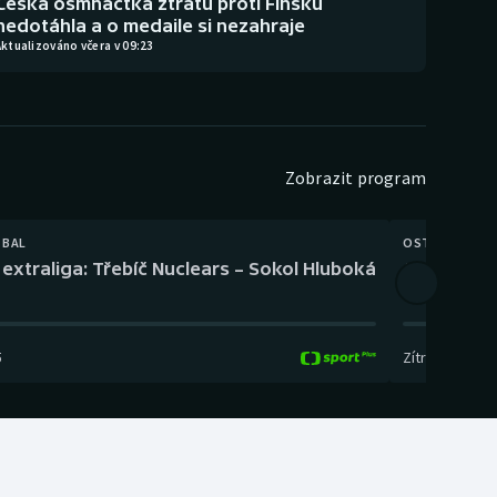
Česká osmnáctka ztrátu proti Finsku
nedotáhla a o medaile si nezahraje
ktualizováno včera v 09:23
Zobrazit program
TBAL
OSTATNÍ
extraliga: Třebíč Nuclears – Sokol Hluboká
Orientační
5
Zítra
,
14:00
-
17