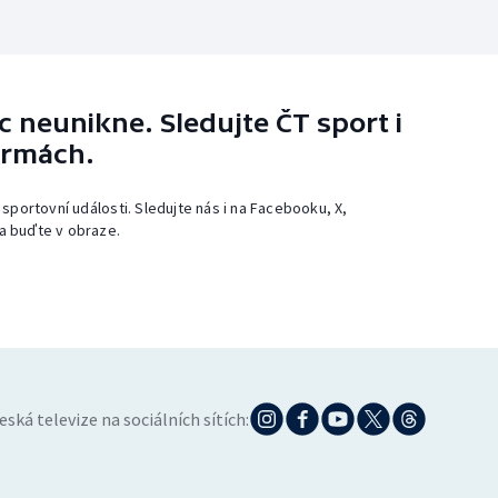
 neunikne. Sledujte ČT sport i
ormách.
 sportovní události. Sledujte nás i na Facebooku, X,
a buďte v obraze.
eská televize na sociálních sítích: