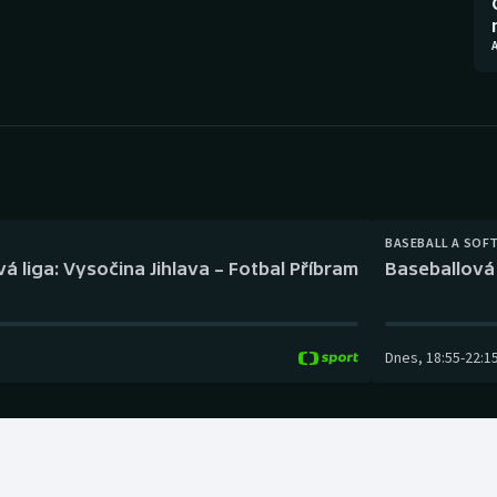
Moderní pětiboj
Triatlon
A
Motorsport
Veslování
Olympijské hry
Vodní slalom
Parasport
Volejbal
Plavání
Ostatní
BASEBALL A SOF
á liga: Vysočina Jihlava – Fotbal Příbram
Baseballová 
Plážový volejbal
Dnes
,
18:55
-
22:1