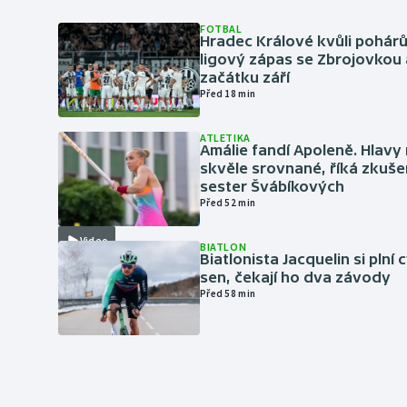
FOTBAL
Hradec Králové kvůli pohár
ligový zápas se Zbrojovkou 
začátku září
Před 18 min
ATLETIKA
Amálie fandí Apoleně. Hlav
skvěle srovnané, říká zkuše
sester Švábíkových
Před 52 min
Video
BIATLON
Biatlonista Jacquelin si plní 
sen, čekají ho dva závody
Před 58 min