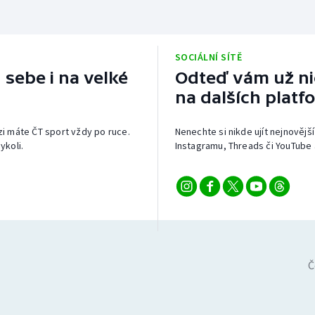
SOCIÁLNÍ SÍTĚ
 sebe i na velké
Odteď vám už nic
na dalších platf
izi máte ČT sport vždy po ruce.
Nenechte si nikde ujít nejnovější
ykoli.
Instagramu, Threads či YouTube 
Č