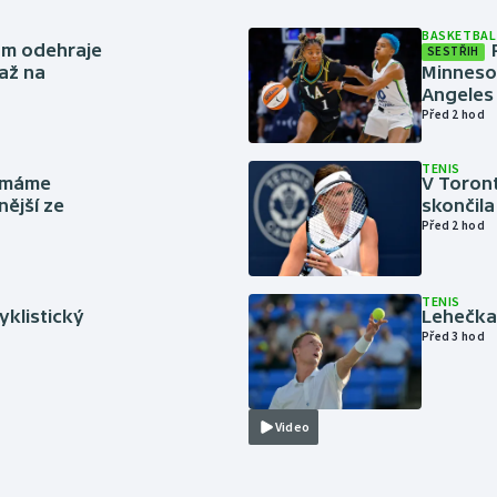
BASKETBAL
ům odehraje
SESTŘIH
až na
Minneso
Angeles 
Před 2 hod
TENIS
y máme
V Toron
nější ze
skončila
Před 2 hod
TENIS
cyklistický
Lehečka 
Před 3 hod
Video