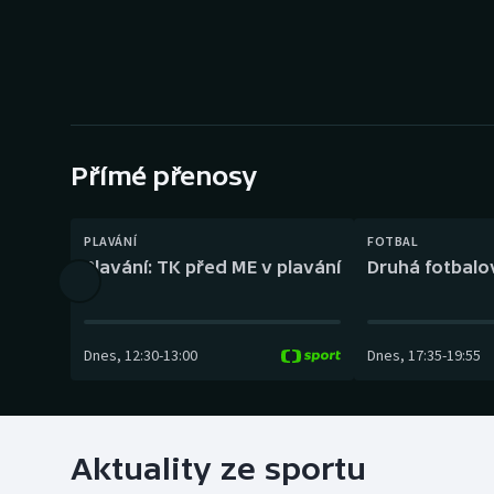
Curling
Dostihy
Florbal
Futsal
Přímé přenosy
Golf
PLAVÁNÍ
FOTBAL
Plavání: TK před ME v plavání
Druhá fotbalov
Gymnastika
Dnes
,
12:30
-
13:00
Dnes
,
17:35
-
19:55
Aktuality ze sportu