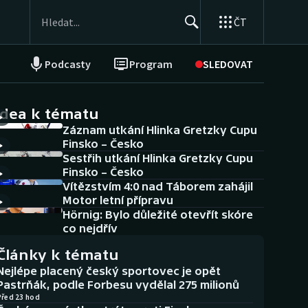
ČT
Podcasty
Program
SLEDOVAT
NEPŘEHLÉDNĚTE
Soutěže
idea k tématu
Záznam utkání Hlinka Gretzky Cupu
Historické návraty
Finsko – Česko
Sestřih utkání Hlinka Gretzky Cupu
Aplikace ČT sport
Finsko – Česko
Vítězstvím 4:0 nad Táborem zahájil
AZ kvíz
Motor letní přípravu
Hörnig: Bylo důležité otevřít skóre
co nejdřív
Články k tématu
Nejlépe placený český sportovec je opět
Pastrňák, podle Forbesu vydělal 275 milionů
Před 23 hod