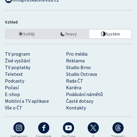
Vzhled
Světlý
Tmavý
Systém
TV program
Pro média
Živé vysílání
Reklama
TV poplatky
Studio Brno
Teletext
Studio Ostrava
Podcasty
Rada ČT
Počasí
Kariéra
E-shop
Podávání námětů
Mobilní a TV aplikace
Časté dotazy
Vše o ČT
Kontakty
Instagram
Facebook
YouTube
X
Threads