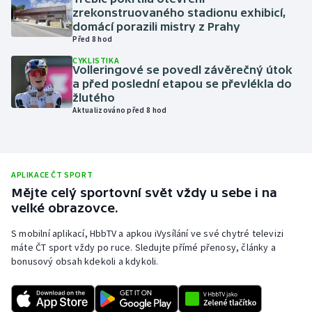
zrekonstruovaného stadionu exhibicí,
Olympijské hry
domácí porazili mistry z Prahy
Před 8 hod
Parasport
CYKLISTIKA
Volleringové se povedl závěrečný útok
a před poslední etapou se převlékla do
Plavání
žlutého
Aktualizováno před 8 hod
Plážový volejbal
Ragby
APLIKACE ČT SPORT
Rychlobruslení
Mějte celý sportovní svět vždy u sebe i na
velké obrazovce.
Rychlostní kanoistika
S mobilní aplikací, HbbTV a apkou iVysílání ve své chytré televizi
máte ČT sport vždy po ruce. Sledujte přímé přenosy, články a
Short track
bonusový obsah kdekoli a kdykoli.
Sportovní střelba