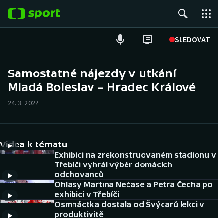
POPULÁRNÍ
SLEDOVAT
Fotbal
Samostatné nájezdy v utkání
Mladá Boleslav – Hradec Králové
Hokej
24. 3. 2022
Tenis
Atletika
Videa k tématu
Cyklistika
Exhibici na zrekonstruovaném stadionu v
Třebíči vyhrál výběr domácích
odchovanců
DALŠÍ SPORTY
Ohlasy Martina Nečase a Petra Čecha po
exhibici v Třebíči
Americký fotbal
NEPŘEHLÉDNĚTE
Osmnáctka dostala od Švýcarů lekci v
produktivitě