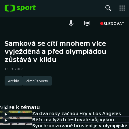
POPULÁRNÍ
SLEDOVAT
Fotbal
Samková se cítí mnohem více
vyježděná a před olympiádou
Hokej
zůstává v klidu
Tenis
18. 9. 2017
Atletika
Archiv
Zimní sporty
Cyklistika
DALŠÍ SPORTY
Videa k tématu
Za dva roky začnou Hry v Los Angeles
Americký fotbal
NEPŘEHLÉDNĚTE
Běžci na lyžích testovali svůj výkon
Synchronizované bruslení je v olympijské