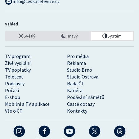
info@ceskatelevize.cz
Vzhled
Světlý
Tmavý
Systém
TV program
Pro média
Živé vysílání
Reklama
TV poplatky
Studio Brno
Teletext
Studio Ostrava
Podcasty
Rada ČT
Počasí
Kariéra
E-shop
Podávání námětů
Mobilní a TV aplikace
Časté dotazy
Vše o ČT
Kontakty