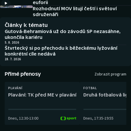
euforii
Baseball a softbal
Soutěže
Rozhodnutí MOV litují čeští i světoví
sdruženáři
Basketbal
Historické návraty
Články k tématu
Gutová-Behramiová už do závodů SP nezasáhne,
Biatlon
Aplikace ČT sport
ukončila kariéru
5. 8. 2026
Boby a skeleton
AZ kvíz
Štvrtecký si po přechodu k běžeckému lyžování
konkrétní cíle nedává
28. 7. 2026
Box
Přímé přenosy
Curling
Zobrazit program
Dostihy
PLAVÁNÍ
FOTBAL
Plavání: TK před ME v plavání
Druhá fotbalová liga
Florbal
Futsal
Dnes
,
12:30
-
13:00
Dnes
,
17:35
-
19:55
Golf