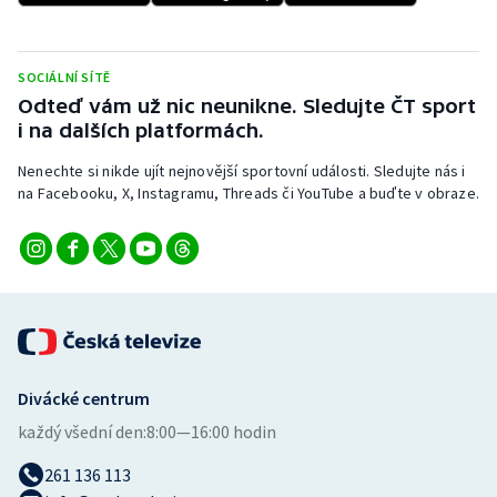
Stolní tenis
Triatlon
SOCIÁLNÍ SÍTĚ
Odteď vám už nic neunikne. Sledujte ČT sport
Veslování
i na dalších platformách.
Nenechte si nikde ujít nejnovější sportovní události. Sledujte nás i
Vodní slalom
na Facebooku, X, Instagramu, Threads či YouTube a buďte v obraze.
Volejbal
Ostatní
Divácké centrum
každý všední den:
8:00—16:00 hodin
261 136 113