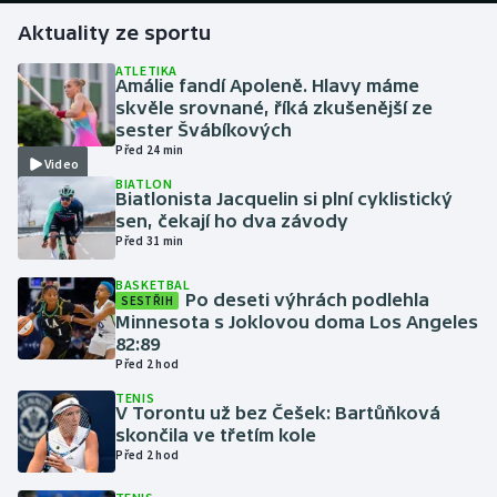
Aktuality ze sportu
Gymnastika
ATLETIKA
Amálie fandí Apoleně. Hlavy máme
Házená
skvěle srovnané, říká zkušenější ze
sester Švábíkových
Před 24 min
Jezdectví
Video
BIATLON
Biatlonista Jacquelin si plní cyklistický
Judo
sen, čekají ho dva závody
Před 31 min
Krasobruslení
BASKETBAL
Po deseti výhrách podlehla
SESTŘIH
Lezení
Minnesota s Joklovou doma Los Angeles
82:89
Před 2 hod
Lyže a snowboard
TENIS
V Torontu už bez Češek: Bartůňková
Moderní pětiboj
skončila ve třetím kole
Před 2 hod
Motorsport