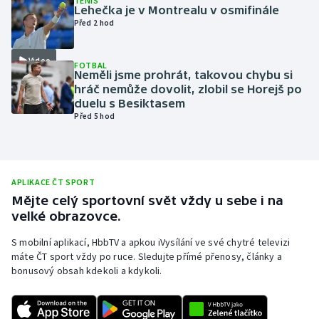
TENIS
Lehečka je v Montrealu v osmifinále
Olympijské hry
Před 2 hod
Parasport
Video
FOTBAL
Neměli jsme prohrát, takovou chybu si
Plavání
hráč nemůže dovolit, zlobil se Horejš po
duelu s Besiktasem
Před 5 hod
Plážový volejbal
Ragby
APLIKACE ČT SPORT
Rychlobruslení
Mějte celý sportovní svět vždy u sebe i na
velké obrazovce.
Rychlostní kanoistika
S mobilní aplikací, HbbTV a apkou iVysílání ve své chytré televizi
máte ČT sport vždy po ruce. Sledujte přímé přenosy, články a
Short track
bonusový obsah kdekoli a kdykoli.
Sportovní střelba