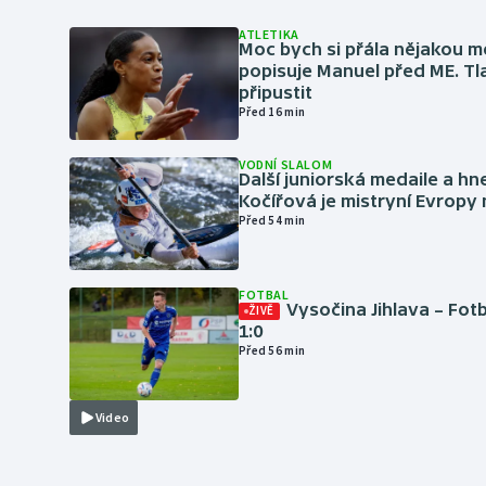
ATLETIKA
Moc bych si přála nějakou me
popisuje Manuel před ME. Tl
připustit
Před 16 min
VODNÍ SLALOM
Další juniorská medaile a hn
Kočířová je mistryní Evropy
Před 54 min
FOTBAL
Vysočina Jihlava – Fot
ŽIVĚ
1:0
Před 56 min
Video