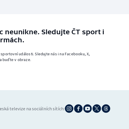
 neunikne. Sledujte ČT sport i
ormách.
 sportovní události. Sledujte nás i na Facebooku, X,
a buďte v obraze.
eská televize na sociálních sítích: