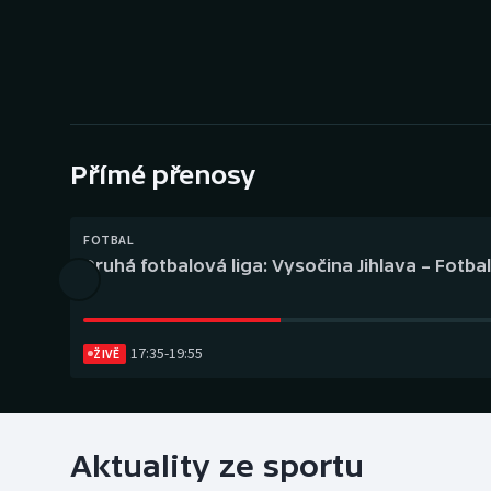
Curling
Dostihy
Florbal
Futsal
Přímé přenosy
Golf
FOTBAL
Druhá fotbalová liga: Vysočina Jihlava – Fotba
Gymnastika
17:35
-
19:55
ŽIVĚ
Aktuality ze sportu