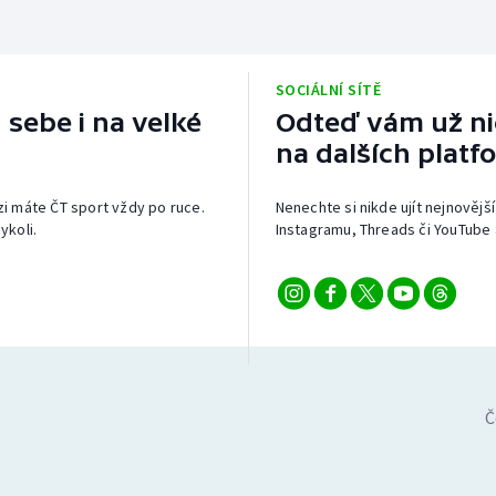
SOCIÁLNÍ SÍTĚ
 sebe i na velké
Odteď vám už nic
na dalších platf
izi máte ČT sport vždy po ruce.
Nenechte si nikde ujít nejnovější
ykoli.
Instagramu, Threads či YouTube 
Č