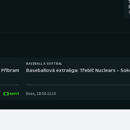
Moderní pětiboj
Triatlon
2
Motorsport
Veslování
Olympijské hry
Vodní slalom
Parasport
Volejbal
Plavání
Ostatní
BASEBALL A SOFTBAL
l Příbram
Baseballová extraliga: Třebíč Nuclears – So
Plážový volejbal
Dnes
,
18:50
-
22:15