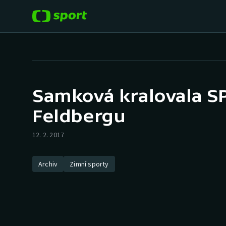
POPULÁRNÍ
DALŠÍ SPORTY
Fotbal
Americký fotbal
Samková kralovala 
Hokej
Baseball a softbal
Feldbergu
Tenis
Basketbal
12. 2. 2017
Atletika
Biatlon
Archiv
Zimní sporty
Cyklistika
Boby a skeleton
Box