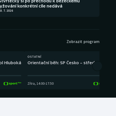
Štvrtecký si po přechodu k běžeckému
lyžování konkrétní cíle nedává
8. 7. 2026
Zobrazit program
OSTATNÍ
H
kol Hluboká
Orientační běh: SP Česko – střední trať
H
Zítra
,
14:00
-
17:50
Z