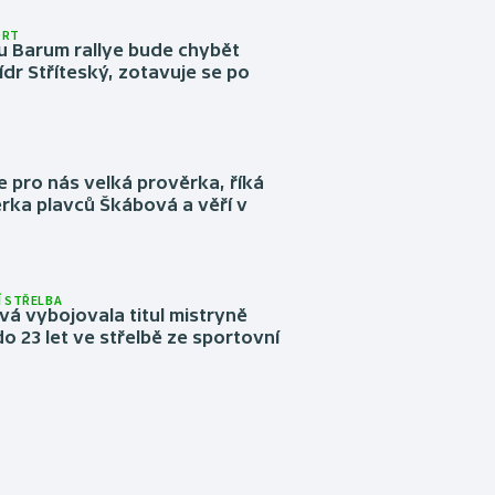
ORT
u Barum rallye bude chybět
ídr Stříteský, zotavuje se po
e pro nás velká prověrka, říká
rka plavců Škábová a věří v
 STŘELBA
vá vybojovala titul mistryně
o 23 let ve střelbě ze sportovní