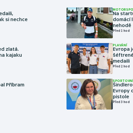
MOTORSP
daili,
Na start
ak si nechce
domácí l
nehodě
Před 1 hod
PLAVÁNÍ
ed zlatá.
Evropa j
 na kajaku
šéftrené
medaili
Před 2 hod
SPORTOVNÍ
bal Příbram
Šindlero
Evropy d
pistole
Před 3 hod