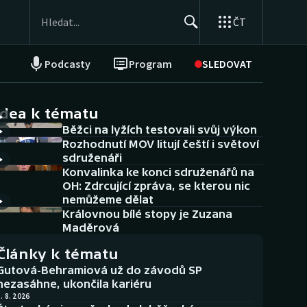
ČT
Podcasty
Program
SLEDOVAT
NEPŘEHLÉDNĚTE
Soutěže
idea k tématu
Běžci na lyžích testovali svůj výkon
Historické návraty
Rozhodnutí MOV litují čeští i světoví
sdruženáři
Aplikace ČT sport
Konvalinka ke konci sdruženářů na
OH: Zdrcující zpráva, se kterou nic
AZ kvíz
nemůžeme dělat
Královnou bílé stopy je Zuzana
Maděrová
Články k tématu
Gutová-Behramiová už do závodů SP
nezasáhne, ukončila kariéru
. 8. 2026