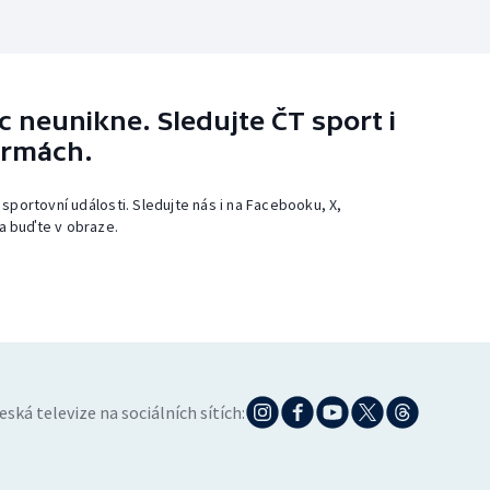
 neunikne. Sledujte ČT sport i
ormách.
 sportovní události. Sledujte nás i na Facebooku, X,
a buďte v obraze.
eská televize na sociálních sítích: