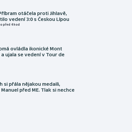
Příbram otáčela proti Jihlavě,
atilo vedení 3:0 s Českou Lípou
o před 4 hod
omá ovládla ikonické Mont
a ujala se vedení v Tour de
 si přála nějakou medaili,
 Manuel před ME. Tlak si nechce