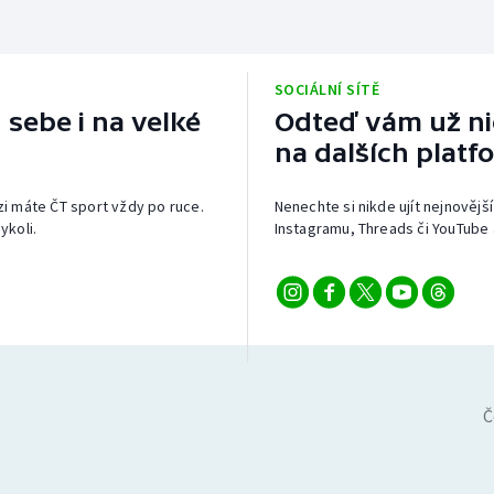
SOCIÁLNÍ SÍTĚ
 sebe i na velké
Odteď vám už nic
na dalších platf
izi máte ČT sport vždy po ruce.
Nenechte si nikde ujít nejnovější
ykoli.
Instagramu, Threads či YouTube 
Č