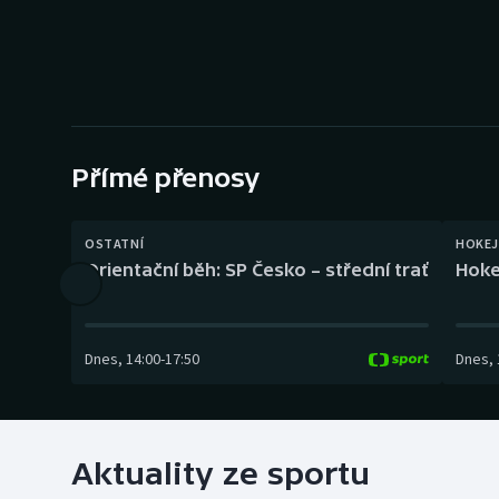
Curling
Dostihy
Florbal
Futsal
Přímé přenosy
Golf
OSTATNÍ
HOKEJ
Orientační běh: SP Česko – střední trať
Hoke
Gymnastika
Dnes
,
14:00
-
17:50
Dnes
,
Aktuality ze sportu