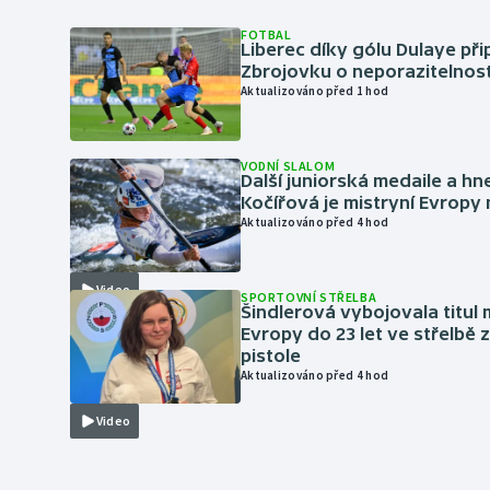
FOTBAL
Liberec díky gólu Dulaye přip
Zbrojovku o neporazitelnos
Aktualizováno před 1 hod
VODNÍ SLALOM
Další juniorská medaile a hn
Kočířová je mistryní Evropy
Aktualizováno před 4 hod
Video
SPORTOVNÍ STŘELBA
Šindlerová vybojovala titul 
Evropy do 23 let ve střelbě 
pistole
Aktualizováno před 4 hod
Video