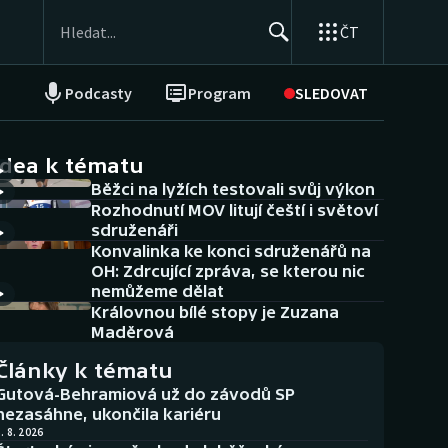
ČT
Podcasty
Program
SLEDOVAT
NEPŘEHLÉDNĚTE
Soutěže
idea k tématu
Běžci na lyžích testovali svůj výkon
Historické návraty
Rozhodnutí MOV litují čeští i světoví
sdruženáři
Aplikace ČT sport
Konvalinka ke konci sdruženářů na
OH: Zdrcující zpráva, se kterou nic
AZ kvíz
nemůžeme dělat
Královnou bílé stopy je Zuzana
Maděrová
Články k tématu
Gutová-Behramiová už do závodů SP
nezasáhne, ukončila kariéru
. 8. 2026