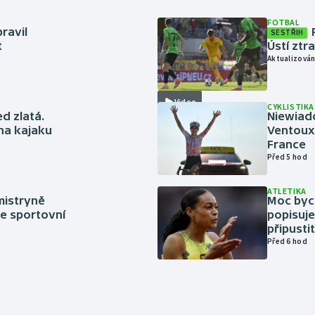
FOTBAL
ravil
SESTŘIH
t
Ústí ztr
Aktualizován
Video
CYKLISTIKA
ed zlatá.
Niewiad
 na kajaku
Ventoux 
France
Před 5 hod
ATLETIKA
mistryně
Moc bych
ze sportovní
popisuje
připustit
Před 6 hod