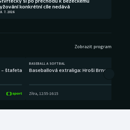
Štvrtecký si po přechodu k běžeckému
lyžování konkrétní cíle nedává
8. 7. 2026
Zobrazit program
BASEBALL A SOFTBAL
 – štafeta
Baseballová extraliga: Hroši Brno – Eagles
Zítra
,
12:55
-
16:15