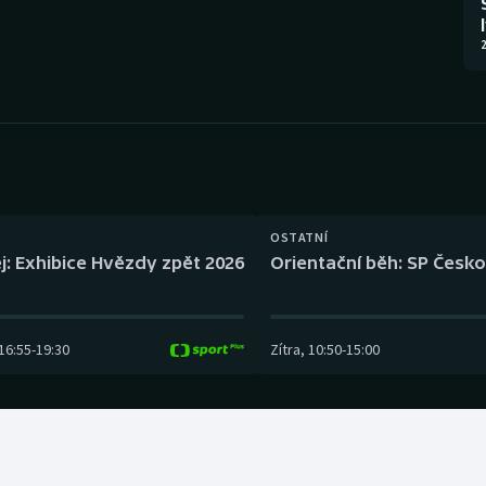
Moderní pětiboj
Triatlon
2
Motorsport
Veslování
Olympijské hry
Vodní slalom
Parasport
Volejbal
Plavání
Ostatní
OSTATNÍ
j: Exhibice Hvězdy zpět 2026
Orientační běh: SP Česko
Plážový volejbal
16:55
-
19:30
Zítra
,
10:50
-
15:00