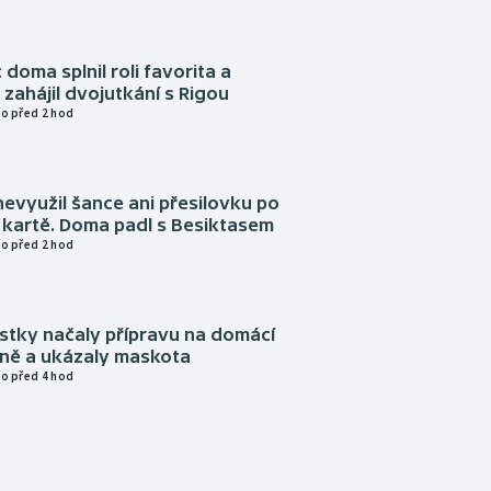
 doma splnil roli favorita a
zahájil dvojutkání s Rigou
o před 2 hod
evyužil šance ani přesilovku po
 kartě. Doma padl s Besiktasem
o před 2 hod
istky načaly přípravu na domácí
zně a ukázaly maskota
o před 4 hod