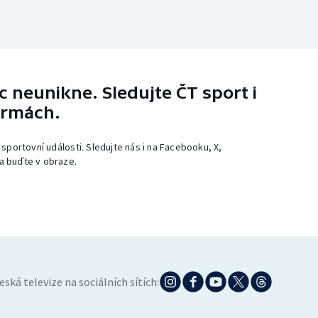
 neunikne. Sledujte ČT sport i
ormách.
 sportovní události. Sledujte nás i na Facebooku, X,
a buďte v obraze.
eská televize na sociálních sítích: