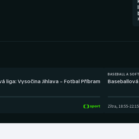
Moderní pětiboj
Triatlon
Motorsport
Veslování
3
Olympijské hry
Vodní slalom
Parasport
Volejbal
Plavání
Ostatní
BASEBALL A SOF
Plážový volejbal
á liga: Vysočina Jihlava – Fotbal Příbram
Baseballová 
Zítra
,
18:55
-
22:15