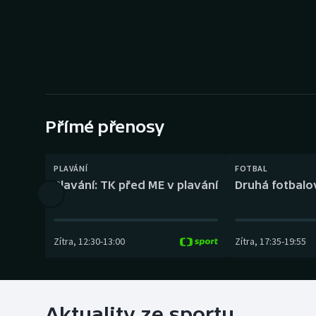
Curling
Dostihy
Florbal
Futsal
Přímé přenosy
Golf
PLAVÁNÍ
FOTBAL
Gymnastika
Plavání: TK před ME v plavání
Druhá fotbalov
Zítra
,
12:30
-
13:00
Zítra
,
17:35
-
19:55
Aktuality ze sportu