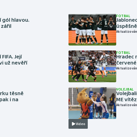
FOTBAL
 gól hlavou.
Jablonec
zářil
úspěšně 
Aktualizován
FOTBAL
FIFA. Její
Hradec n
vi už nevěří
červené
Aktualizován
VOLEJBAL
rku těsně
Volejbal
pak i na
ME vítě
Aktualizován
Video