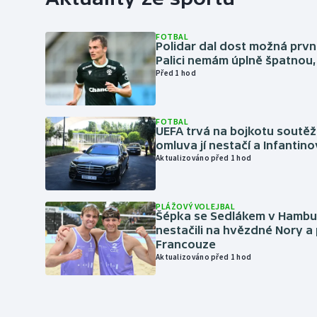
FOTBAL
Polidar dal dost možná první
Palici nemám úplně špatnou, 
Před 1 hod
FOTBAL
UEFA trvá na bojkotu soutěží 
omluva jí nestačí a Infantino
Aktualizováno před 1 hod
PLÁŽOVÝ VOLEJBAL
Šépka se Sedlákem v Hambu
nestačili na hvězdné Nory a 
Francouze
Aktualizováno před 1 hod