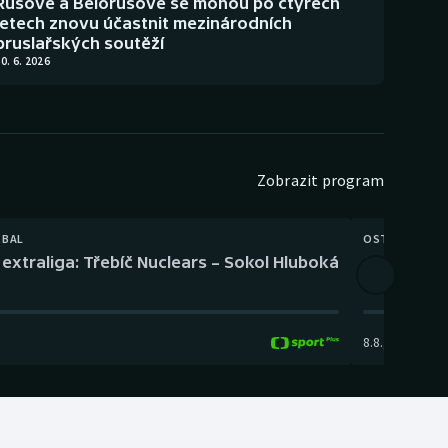
Rusové a Bělorusové se mohou po čtyřech
letech znovu účastnit mezinárodních
bruslařských soutěží
0. 6. 2026
Zobrazit program
TBAL
OSTATNÍ
extraliga: Třebíč Nuclears – Sokol Hluboká
Orientační
8.8.
,
14:00
-
17: