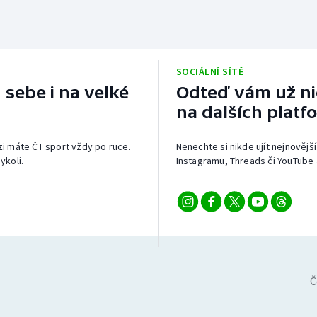
SOCIÁLNÍ SÍTĚ
 sebe i na velké
Odteď vám už nic
na dalších platf
izi máte ČT sport vždy po ruce.
Nenechte si nikde ujít nejnovější
ykoli.
Instagramu, Threads či YouTube 
Č