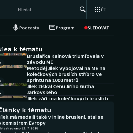
ČT
Podcasty
Program
SLEDOVAT
NEPŘEHLÉDNĚTE
Soutěže
idea k tématu
Bruslařka Kainová triumfovala v
Historické návraty
závodu ME
Metoděj Jílek vybojoval na ME na
Aplikace ČT sport
kolečkových bruslích stříbro ve
sprintu na 1000 metrů
AZ kvíz
Jílek získal Cenu Jiřího Gutha-
Jarkovského
Jílek září i na kolečkových bruslích
Články k tématu
Jílek má medaili také v inline bruslení, stal se
vicemistrem Evropy
ktualizováno 23. 7. 2026