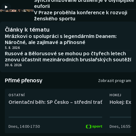
Synchronizované bruslení je v olympijské
Baseball a softbal
Soutěže
euforii
V Praze proběhla konference k rozvoji
Basketbal
Historické návraty
ženského sportu
Články k tématu
Biatlon
Aplikace ČT sport
Mrázkovi o spolupráci s legendárním Deanem:
Náročné, ale zajímavé a přínosné
Boby a skeleton
AZ kvíz
5. 8. 2026
Rusové a Bělorusové se mohou po čtyřech letech
znovu účastnit mezinárodních bruslařských soutěží
Box
30. 6. 2026
Curling
Přímé přenosy
Zobrazit program
Dostihy
OSTATNÍ
HOKEJ
Orientační běh: SP Česko – střední trať
Hokej: Exh
Florbal
Futsal
Dnes
,
14:00
-
17:50
Dnes
,
16:55
-
19
Golf