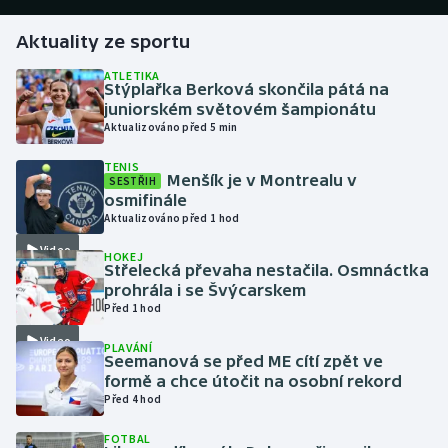
Aktuality ze sportu
Gymnastika
ATLETIKA
Stýplařka Berková skončila pátá na
Házená
juniorském světovém šampionátu
Aktualizováno před 5 min
Jezdectví
TENIS
Menšík je v Montrealu v
SESTŘIH
Judo
osmifinále
Aktualizováno před 1 hod
Krasobruslení
Video
HOKEJ
Střelecká převaha nestačila. Osmnáctka
Lezení
prohrála i se Švýcarskem
Před 1 hod
Lyže a snowboard
Video
PLAVÁNÍ
Seemanová se před ME cítí zpět ve
Moderní pětiboj
formě a chce útočit na osobní rekord
Před 4 hod
Motorsport
FOTBAL