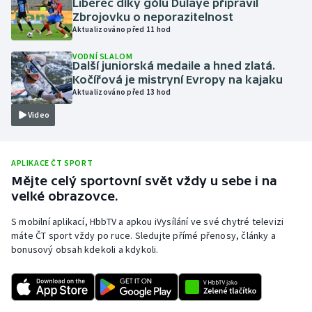
Liberec díky gólu Dulaye připravil
Zbrojovku o neporazitelnost
Olympijské hry
Aktualizováno před 11 hod
Parasport
VODNÍ SLALOM
Další juniorská medaile a hned zlatá.
Kočířová je mistryní Evropy na kajaku
Plavání
Aktualizováno před 13 hod
Video
Plážový volejbal
Ragby
APLIKACE ČT SPORT
Mějte celý sportovní svět vždy u sebe i na
Rychlobruslení
velké obrazovce.
Rychlostní kanoistika
S mobilní aplikací, HbbTV a apkou iVysílání ve své chytré televizi
máte ČT sport vždy po ruce. Sledujte přímé přenosy, články a
bonusový obsah kdekoli a kdykoli.
Short track
Sportovní střelba