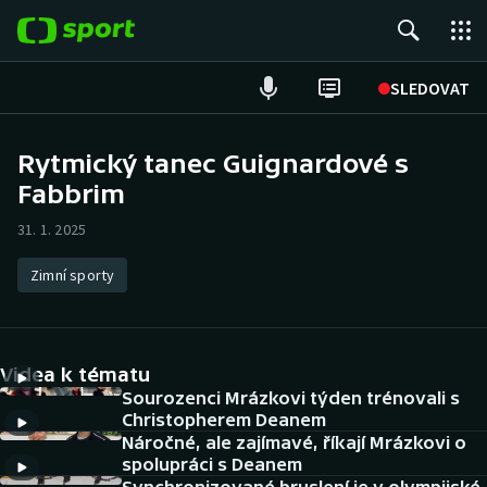
POPULÁRNÍ
SLEDOVAT
Fotbal
Rytmický tanec Guignardové s
Fabbrim
Hokej
31. 1. 2025
Tenis
Zimní sporty
Atletika
Cyklistika
Videa k tématu
DALŠÍ SPORTY
Sourozenci Mrázkovi týden trénovali s
Christopherem Deanem
Náročné, ale zajímavé, říkají Mrázkovi o
Americký fotbal
NEPŘEHLÉDNĚTE
spolupráci s Deanem