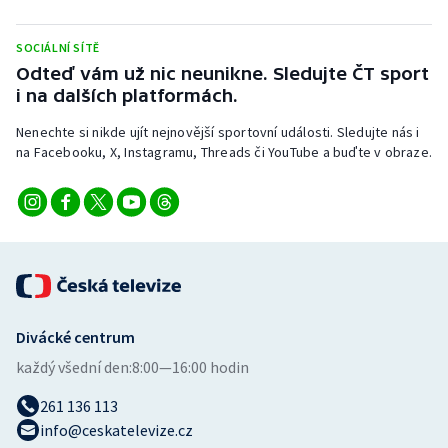
Stolní tenis
SOCIÁLNÍ SÍTĚ
Triatlon
Odteď vám už nic neunikne. Sledujte ČT sport
i na dalších platformách.
Veslování
Nenechte si nikde ujít nejnovější sportovní události. Sledujte nás i
na Facebooku, X, Instagramu, Threads či YouTube a buďte v obraze.
Vodní slalom
Volejbal
Ostatní
Divácké centrum
každý všední den:
8:00—16:00 hodin
261 136 113
info@ceskatelevize.cz