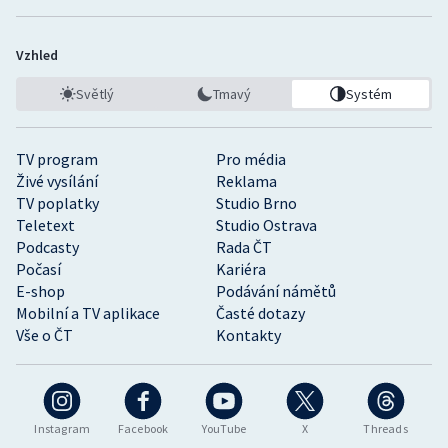
Vzhled
Světlý
Tmavý
Systém
TV program
Pro média
Živé vysílání
Reklama
TV poplatky
Studio Brno
Teletext
Studio Ostrava
Podcasty
Rada ČT
Počasí
Kariéra
E-shop
Podávání námětů
Mobilní a TV aplikace
Časté dotazy
Vše o ČT
Kontakty
Instagram
Facebook
YouTube
X
Threads