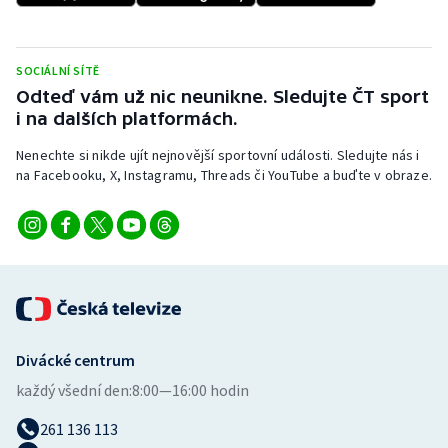
Stolní tenis
Triatlon
SOCIÁLNÍ SÍTĚ
Odteď vám už nic neunikne. Sledujte ČT sport
Veslování
i na dalších platformách.
Nenechte si nikde ujít nejnovější sportovní události. Sledujte nás i
Vodní slalom
na Facebooku, X, Instagramu, Threads či YouTube a buďte v obraze.
Volejbal
Ostatní
Divácké centrum
každý všední den:
8:00—16:00 hodin
261 136 113