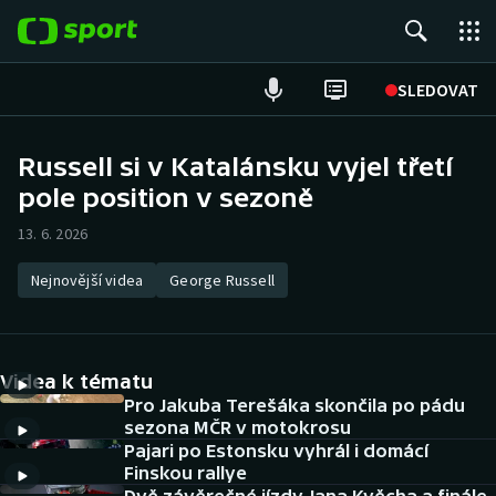
POPULÁRNÍ
SLEDOVAT
Fotbal
Russell si v Katalánsku vyjel třetí
pole position v sezoně
Hokej
13. 6. 2026
Tenis
Nejnovější videa
George Russell
Atletika
Cyklistika
Videa k tématu
DALŠÍ SPORTY
Pro Jakuba Terešáka skončila po pádu
sezona MČR v motokrosu
Pajari po Estonsku vyhrál i domácí
Americký fotbal
NEPŘEHLÉDNĚTE
Finskou rallye