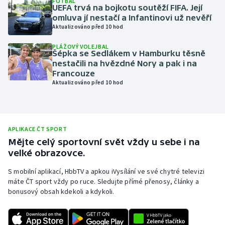
FOTBAL
UEFA trvá na bojkotu soutěží FIFA. Její
Olympijské hry
omluva jí nestačí a Infantinovi už nevěří
Aktualizováno před 10 hod
Parasport
PLÁŽOVÝ VOLEJBAL
Šépka se Sedlákem v Hamburku těsně
Plavání
nestačili na hvězdné Nory a pak i na
Francouze
Aktualizováno před 10 hod
Plážový volejbal
Ragby
APLIKACE ČT SPORT
Rychlobruslení
Mějte celý sportovní svět vždy u sebe i na
velké obrazovce.
Rychlostní kanoistika
S mobilní aplikací, HbbTV a apkou iVysílání ve své chytré televizi
máte ČT sport vždy po ruce. Sledujte přímé přenosy, články a
Short track
bonusový obsah kdekoli a kdykoli.
Sportovní střelba