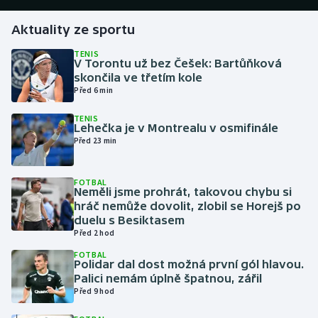
Aktuality ze sportu
Gymnastika
TENIS
V Torontu už bez Češek: Bartůňková
Házená
skončila ve třetím kole
Před 6 min
Jezdectví
TENIS
Lehečka je v Montrealu v osmifinále
Judo
Před 23 min
Krasobruslení
FOTBAL
Neměli jsme prohrát, takovou chybu si
Lezení
hráč nemůže dovolit, zlobil se Horejš po
duelu s Besiktasem
Před 2 hod
Lyže a snowboard
FOTBAL
Polidar dal dost možná první gól hlavou.
Moderní pětiboj
Palici nemám úplně špatnou, zářil
Před 9 hod
Motorsport