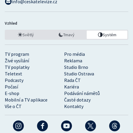
info@ceskatelevize.cz
Vzhled
Světlý
Tmavý
Systém
TV program
Pro média
Živé vysílání
Reklama
TV poplatky
Studio Brno
Teletext
Studio Ostrava
Podcasty
Rada ČT
Počasí
Kariéra
E-shop
Podávání námětů
Mobilní a TV aplikace
Časté dotazy
Vše o ČT
Kontakty