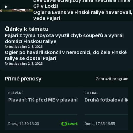
Dvě závěrečné jízdy Jana Kvěcha a finále
Baseball a softbal
Soutěže
GP v Lodži
Ogier a Evans ve Finské rallye havarovali,
Basketbal
Historické návraty
vede Pajari
Články k tématu
Biatlon
Aplikace ČT sport
Pajari z týmu Toyota využil chyb soupeřů a vyhrál
domácí Finskou rallye
Boby a skeleton
AZ kvíz
Aktualizováno 2. 8. 2026
Ogier po havárii skončil v nemocnici, do čela Finské
rallye se dostal Pajari
Box
Aktualizováno 2. 8. 2026
Curling
Přímé přenosy
Zobrazit program
Dostihy
PLAVÁNÍ
FOTBAL
Plavání: TK před ME v plavání
Druhá fotbalová liga
Florbal
Futsal
Dnes
,
12:30
-
13:00
Dnes
,
17:35
-
19:55
Golf