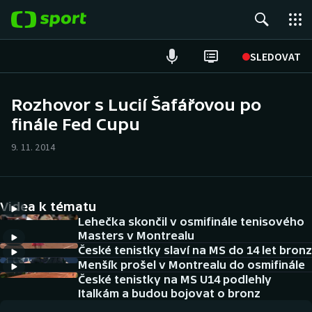
POPULÁRNÍ
SLEDOVAT
Fotbal
Rozhovor s Lucií Šafářovou po
finále Fed Cupu
Hokej
9. 11. 2014
Tenis
Atletika
Videa k tématu
Cyklistika
Lehečka skončil v osmifinále tenisového
Masters v Montrealu
České tenistky slaví na MS do 14 let bronz
DALŠÍ SPORTY
Menšík prošel v Montrealu do osmifinále
České tenistky na MS U14 podlehly
Americký fotbal
NEPŘEHLÉDNĚTE
Italkám a budou bojovat o bronz