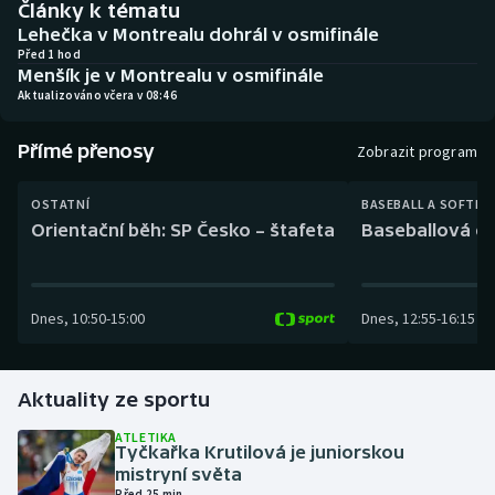
Články k tématu
Baseball a softbal
Soutěže
Lehečka v Montrealu dohrál v osmifinále
Před 1 hod
Basketbal
Historické návraty
Menšík je v Montrealu v osmifinále
Aktualizováno včera v 08:46
Biatlon
Aplikace ČT sport
Přímé přenosy
Zobrazit program
Boby a skeleton
AZ kvíz
OSTATNÍ
BASEBALL A SOFTBA
Box
Orientační běh: SP Česko – štafeta
Baseballová ex
Curling
Dnes
,
10:50
-
15:00
Dnes
,
12:55
-
16:15
Dostihy
Florbal
Aktuality ze sportu
Futsal
ATLETIKA
Tyčkařka Krutilová je juniorskou
mistryní světa
Golf
Před 25 min