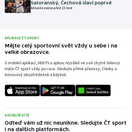
Satoranský, Čechová slaví poprvé
Olympijské hry
Aktualizováno před 11 hod
Parasport
Plavání
APLIKACE ČT SPORT
Mějte celý sportovní svět vždy u sebe i na
Plážový volejbal
velké obrazovce.
S mobilní aplikací, HbbTV a apkou iVysílání ve své chytré televizi
Ragby
máte ČT sport vždy po ruce. Sledujte přímé přenosy, články a
bonusový obsah kdekoli a kdykoli.
Rychlobruslení
Rychlostní kanoistika
Short track
SOCIÁLNÍ SÍTĚ
Sportovní střelba
Odteď vám už nic neunikne. Sledujte ČT sport
i na dalších platformách.