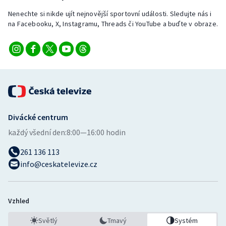
Stolní tenis
Nenechte si nikde ujít nejnovější sportovní události. Sledujte nás i
na Facebooku, X, Instagramu, Threads či YouTube a buďte v obraze.
Triatlon
Veslování
Vodní slalom
Volejbal
Divácké centrum
Ostatní
každý všední den:
8:00—16:00 hodin
261 136 113
info@ceskatelevize.cz
Vzhled
Světlý
Tmavý
Systém