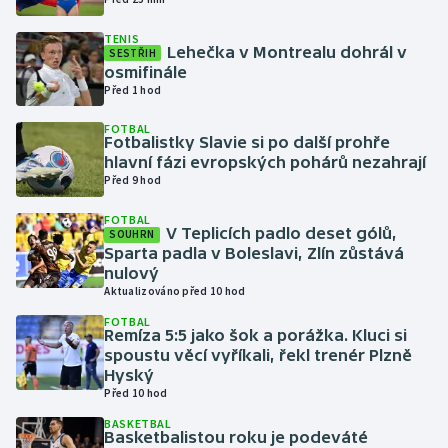
TENIS
Gymnastika
Lehečka v Montrealu dohrál v
SESTŘIH
osmifinále
Před 1 hod
Házená
FOTBAL
Jezdectví
Fotbalistky Slavie si po další prohře
hlavní fázi evropských pohárů nezahrají
Před 9 hod
Judo
FOTBAL
V Teplicích padlo deset gólů,
SOUHRN
Krasobruslení
Sparta padla v Boleslavi, Zlín zůstává
nulový
Lezení
Aktualizováno před 10 hod
FOTBAL
Lyže a snowboard
Remíza 5:5 jako šok a porážka. Kluci si
spoustu věcí vyříkali, řekl trenér Plzně
Hyský
Moderní pětiboj
Před 10 hod
BASKETBAL
Motorsport
Basketbalistou roku je podeváté