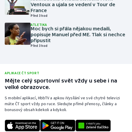
Ventoux a ujala se vedení v Tour de
Olympijské hry
France
Před 3 hod
Parasport
ATLETIKA
Moc bych si přála nějakou medaili,
popisuje Manuel před ME. Tlak si nechce
Plavání
připustit
Před 3 hod
Plážový volejbal
Ragby
APLIKACE ČT SPORT
Rychlobruslení
Mějte celý sportovní svět vždy u sebe i na
velké obrazovce.
Rychlostní kanoistika
S mobilní aplikací, HbbTV a apkou iVysílání ve své chytré televizi
máte ČT sport vždy po ruce. Sledujte přímé přenosy, články a
Short track
bonusový obsah kdekoli a kdykoli.
Sportovní střelba