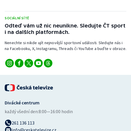
Stolní tenis
Triatlon
SOCIÁLNÍ SÍTĚ
Odteď vám už nic neunikne. Sledujte ČT sport
i na dalších platformách.
Veslování
Nenechte si nikde ujít nejnovější sportovní události. Sledujte nás i
Vodní slalom
na Facebooku, X, Instagramu, Threads či YouTube a buďte v obraze.
Volejbal
Ostatní
Divácké centrum
každý všední den:
8:00—16:00 hodin
261 136 113
info@ceskatelevize.cz