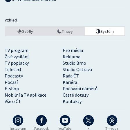
Vzhled
Světlý
Tmavý
Systém
TV program
Pro média
Živé vysílání
Reklama
TV poplatky
Studio Brno
Teletext
Studio Ostrava
Podcasty
Rada ČT
Počasí
Kariéra
E-shop
Podávání námětů
Mobilní a TV aplikace
Časté dotazy
Vše o ČT
Kontakty
Instagram
Facebook
YouTube
X
Threads