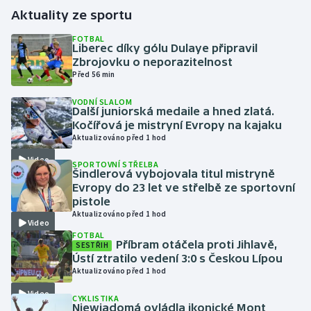
Aktuality ze sportu
Gymnastika
FOTBAL
Liberec díky gólu Dulaye připravil
Zbrojovku o neporazitelnost
Házená
Před 56 min
Jezdectví
VODNÍ SLALOM
Další juniorská medaile a hned zlatá.
Kočířová je mistryní Evropy na kajaku
Judo
Aktualizováno před 1 hod
Video
Krasobruslení
SPORTOVNÍ STŘELBA
Šindlerová vybojovala titul mistryně
Evropy do 23 let ve střelbě ze sportovní
Lezení
pistole
Aktualizováno před 1 hod
Video
Lyže a snowboard
FOTBAL
Příbram otáčela proti Jihlavě,
SESTŘIH
Ústí ztratilo vedení 3:0 s Českou Lípou
Moderní pětiboj
Aktualizováno před 1 hod
Video
Motorsport
CYKLISTIKA
Niewiadomá ovládla ikonické Mont