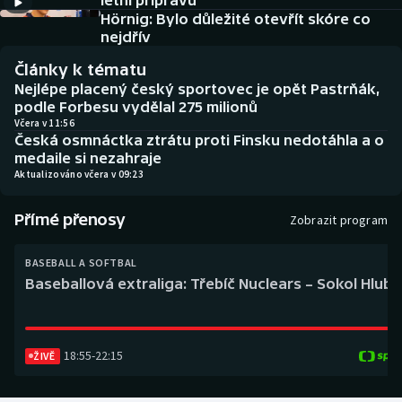
letní přípravu
Baseball a softbal
Soutěže
Hörnig: Bylo důležité otevřít skóre co
nejdřív
Basketbal
Historické návraty
Články k tématu
Nejlépe placený český sportovec je opět Pastrňák,
Biatlon
Aplikace ČT sport
podle Forbesu vydělal 275 milionů
Včera v 11:56
Česká osmnáctka ztrátu proti Finsku nedotáhla a o
Boby a skeleton
AZ kvíz
medaile si nezahraje
Aktualizováno včera v 09:23
Box
Přímé přenosy
Zobrazit program
Curling
BASEBALL A SOFTBAL
Dostihy
Baseballová extraliga: Třebíč Nuclears – Sokol Hlub
Florbal
18:55
-
22:15
Futsal
ŽIVĚ
Golf