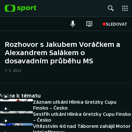
POPULÁRNÍ
SLEDOVAT
Fotbal
Rozhovor s Jakubem Voráčkem a
Alexandrem Salákem o
Hokej
dosavadním průběhu MS
Tenis
7. 5. 2013
Atletika
Cyklistika
Videa k tématu
Záznam utkání Hlinka Gretzky Cupu
DALŠÍ SPORTY
Finsko – Česko
Sestřih utkání Hlinka Gretzky Cupu Finsko
– Česko
Americký fotbal
NEPŘEHLÉDNĚTE
Vítězstvím 4:0 nad Táborem zahájil Motor