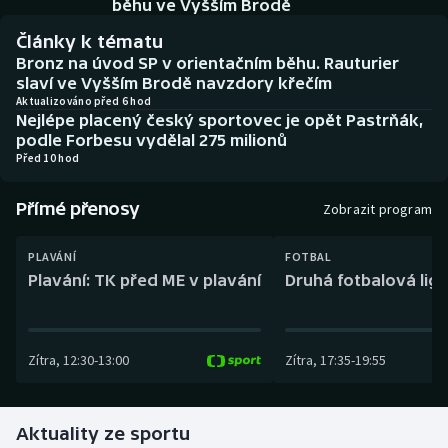
běhu ve Vyšším Brodě
Baseball a softbal
Soutěže
Články k tématu
Basketbal
Historické návraty
Bronz na úvod SP v orientačním běhu. Rauturier
slaví ve Vyšším Brodě navzdory křečím
Aktualizováno před 6 hod
Biatlon
Aplikace ČT sport
Nejlépe placený český sportovec je opět Pastrňák,
podle Forbesu vydělal 275 milionů
Boby a skeleton
AZ kvíz
Před 10 hod
Box
Přímé přenosy
Zobrazit program
Curling
PLAVÁNÍ
FOTBAL
Plavání: TK před ME v plavání
Druhá fotbalová liga
Dostihy
Florbal
Zítra
,
12:30
-
13:00
Zítra
,
17:35
-
19:55
Futsal
Aktuality ze sportu
Golf