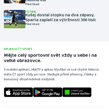
Před 4 hod
Olympijské hry
FOTBAL
Kušej dostal stopku na dva zápasy,
Parasport
Sparta zaplatí za výtržnosti 300 tisíc
Před 4 hod
Plavání
Plážový volejbal
APLIKACE ČT SPORT
Ragby
Mějte celý sportovní svět vždy u sebe i na
velké obrazovce.
Rychlobruslení
S mobilní aplikací, HbbTV a apkou iVysílání ve své chytré televizi
máte ČT sport vždy po ruce. Sledujte přímé přenosy, články a
Rychlostní kanoistika
bonusový obsah kdekoli a kdykoli.
Short track
Sportovní střelba