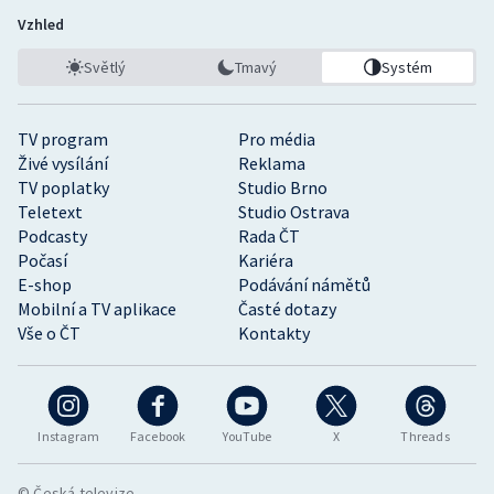
Vzhled
Světlý
Tmavý
Systém
TV program
Pro média
Živé vysílání
Reklama
TV poplatky
Studio Brno
Teletext
Studio Ostrava
Podcasty
Rada ČT
Počasí
Kariéra
E-shop
Podávání námětů
Mobilní a TV aplikace
Časté dotazy
Vše o ČT
Kontakty
Instagram
Facebook
YouTube
X
Threads
© Česká televize