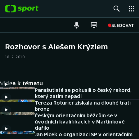
POPULÁRNÍ
SLEDOVAT
Fotbal
Rozhovor s Alešem Krýzlem
Hokej
18. 2. 2010
Tenis
Videa k tématu
Atletika
Parašutisté se pokusili o český rekord,
který zatím nepadl
Cyklistika
Tereza Roturier získala na dlouhé trati
bronz
DALŠÍ SPORTY
Českým orientačním běžcům se v
úvodních kvalifikacích v Martínkově
dařilo
Americký fotbal
NEPŘEHLÉDNĚTE
Jan Picek o organizaci SP v orientačním