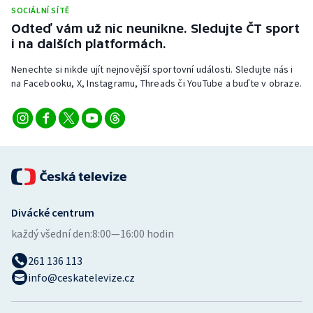
Stolní tenis
SOCIÁLNÍ SÍTĚ
Odteď vám už nic neunikne. Sledujte ČT sport
i na dalších platformách.
Triatlon
Nenechte si nikde ujít nejnovější sportovní události. Sledujte nás i
Veslování
na Facebooku, X, Instagramu, Threads či YouTube a buďte v obraze.
Vodní slalom
Volejbal
Ostatní
Divácké centrum
každý všední den:
8:00—16:00 hodin
261 136 113
info@ceskatelevize.cz