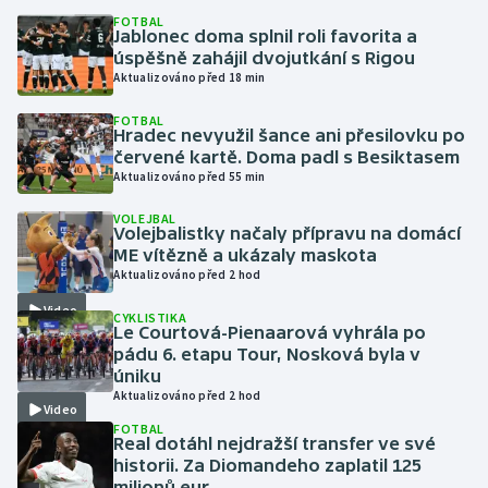
FOTBAL
Jablonec doma splnil roli favorita a
Gymnastika
úspěšně zahájil dvojutkání s Rigou
Aktualizováno před 18 min
Házená
FOTBAL
Hradec nevyužil šance ani přesilovku po
Jezdectví
červené kartě. Doma padl s Besiktasem
Aktualizováno před 55 min
Judo
VOLEJBAL
Volejbalistky načaly přípravu na domácí
ME vítězně a ukázaly maskota
Krasobruslení
Aktualizováno před 2 hod
Lezení
Video
CYKLISTIKA
Le Courtová-Pienaarová vyhrála po
pádu 6. etapu Tour, Nosková byla v
Lyže a snowboard
úniku
Aktualizováno před 2 hod
Video
Moderní pětiboj
FOTBAL
Real dotáhl nejdražší transfer ve své
historii. Za Diomandeho zaplatil 125
Motorsport
milionů eur