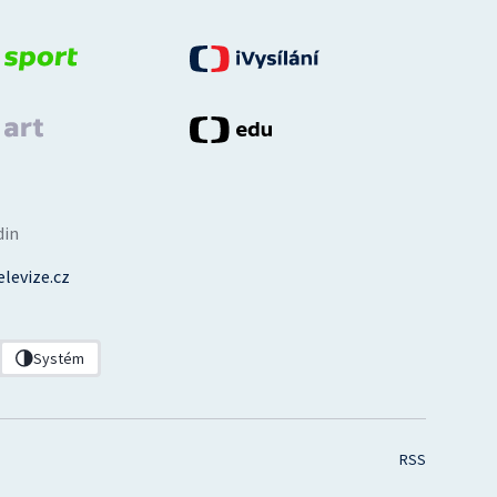
din
levize.cz
Systém
RSS