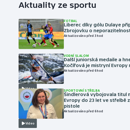
Aktuality ze sportu
FOTBAL
Liberec díky gólu Dulaye přip
Zbrojovku o neporazitelnos
Aktualizováno před 3 hod
VODNÍ SLALOM
Další juniorská medaile a hn
Kočířová je mistryní Evropy
Aktualizováno před 6 hod
Video
SPORTOVNÍ STŘELBA
Šindlerová vybojovala titul 
Evropy do 23 let ve střelbě 
pistole
Aktualizováno před 6 hod
Video