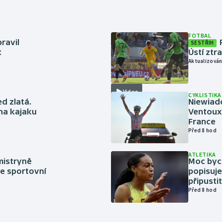
FOTBAL
ravil
SESTŘIH
t
Ústí ztr
Aktualizován
Video
CYKLISTIKA
ed zlatá.
Niewiad
 na kajaku
Ventoux 
France
Před 8 hod
ATLETIKA
mistryně
Moc bych
ze sportovní
popisuje
připustit
Před 8 hod