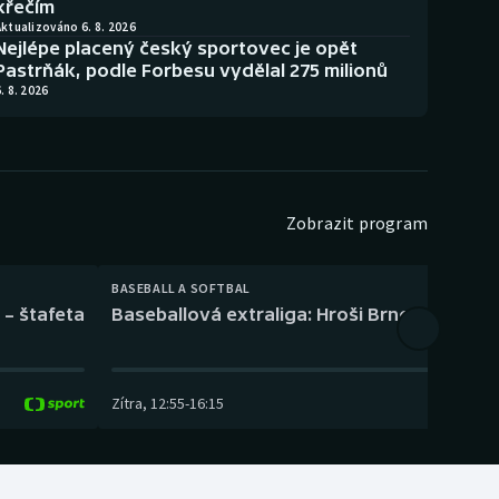
křečím
ktualizováno 6. 8. 2026
Nejlépe placený český sportovec je opět
Pastrňák, podle Forbesu vydělal 275 milionů
. 8. 2026
Zobrazit program
BASEBALL A SOFTBAL
 – štafeta
Baseballová extraliga: Hroši Brno – Eagles
Zítra
,
12:55
-
16:15