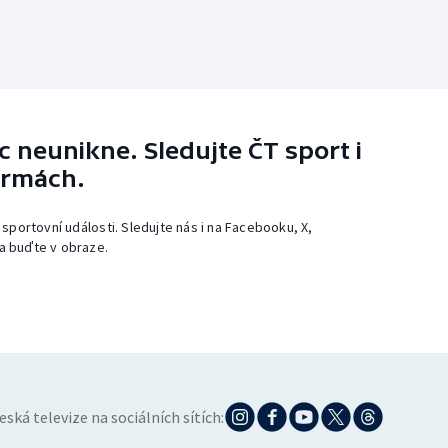
 neunikne. Sledujte ČT sport i
ormách.
 sportovní události. Sledujte nás i na Facebooku, X,
a buďte v obraze.
eská televize na sociálních sítích: