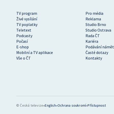
TV program
Pro média
Živé vysílání
Reklama
TV poplatky
Studio Brno
Teletext
Studio Ostrava
Podcasty
Rada ČT
Počasí
Kariéra
E-shop
Podávání námět
Mobilní a TV aplikace
Časté dotazy
Vše o ČT
Kontakty
•
•
•
© Česká televize
English
Ochrana soukromí
Přístupnost