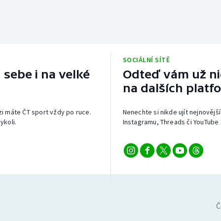
SOCIÁLNÍ SÍTĚ
 sebe i na velké
Odteď vám už nic
na dalších platf
izi máte ČT sport vždy po ruce.
Nenechte si nikde ujít nejnovější
ykoli.
Instagramu, Threads či YouTube 
Č