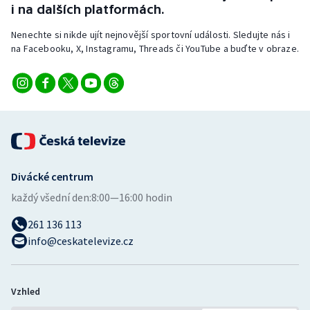
i na dalších platformách.
Stolní tenis
Nenechte si nikde ujít nejnovější sportovní události. Sledujte nás i
Triatlon
na Facebooku, X, Instagramu, Threads či YouTube a buďte v obraze.
Veslování
Vodní slalom
Volejbal
Ostatní
Divácké centrum
každý všední den:
8:00—16:00 hodin
261 136 113
info@ceskatelevize.cz
Vzhled