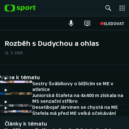
POPULÁRNÍ
SLEDOVAT
Fotbal
Rozběh s Dudychou a ohlas
Hokej
21. 3. 2025
Tenis
Videa k tématu
Atletika
Sestry Švábíkovy o blížícím se ME v
atletice
Cyklistika
Juniorská štafeta na 4x400 m získala na
MS senzační stříbro
DALŠÍ SPORTY
Desetibojař Järvinen se chystá na ME
Štefela má před ME velká očekávání
Americký fotbal
NEPŘEHLÉDNĚTE
Články k tématu