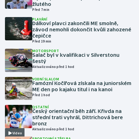
žlutého
Před 7 min
Gymnastika
PLAVÁNÍ
Dálkoví plavci zakončili ME smolně,
Házená
závod nemohli dokončit kvůli zahozené
čepičce
Před 19 min
Jezdectví
MOTORSPORT
Salač byl v kvalifikaci v Silverstonu
Judo
šestý
Aktualizováno před 1 hod
Krasobruslení
VODNÍ SLALOM
Famózní Kočířová získala na juniorském
Lezení
ME den po kajaku titul i na kanoi
Před 1 hod
Lyže a snowboard
OSTATNÍ
Český orientační běh září. Křivda na
střední trati vyhrál, Dittrichová bere
Moderní pětiboj
bronz
Aktualizováno před 1 hod
Motorsport
Video
SPORTOVNÍ STŘELBA