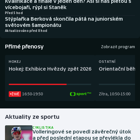
Kvalifikace a finále v jeden den? Asi si nás pletou s
Baseball a softbal
Soutěže
vícebojaři, rýpl si Staněk
Před 5 hod
Stýplařka Berková skončila pátá na juniorském
Basketbal
Historické návraty
světovém šampionátu
Aktualizováno před 8 hod
Biatlon
Aplikace ČT sport
Přímé přenosy
Zobrazit program
Boby a skeleton
AZ kvíz
HOKEJ
OSTATNÍ
Box
Hokej: Exhibice Hvězdy zpět 2026
Orientační běh: 
Curling
16:50
-
19:50
Zítra
,
10:50
-
15:00
Dostihy
ŽIVĚ
Florbal
Aktuality ze sportu
Futsal
CYKLISTIKA
Volleringové se povedl závěrečný útok
a před poslední etapou se převlékla do
Golf