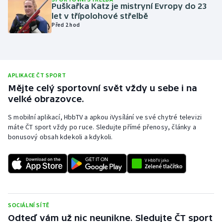
Puškařka Katz je mistryní Evropy do 23
Olympijské hry
let v třípolohové střelbě
Před 2 hod
Parasport
Plavání
APLIKACE ČT SPORT
Plážový volejbal
Mějte celý sportovní svět vždy u sebe i na
velké obrazovce.
Ragby
S mobilní aplikací, HbbTV a apkou iVysílání ve své chytré televizi
máte ČT sport vždy po ruce. Sledujte přímé přenosy, články a
Rychlobruslení
bonusový obsah kdekoli a kdykoli.
Rychlostní kanoistika
Short track
Sportovní střelba
SOCIÁLNÍ SÍTĚ
Odteď vám už nic neunikne. Sledujte ČT sport