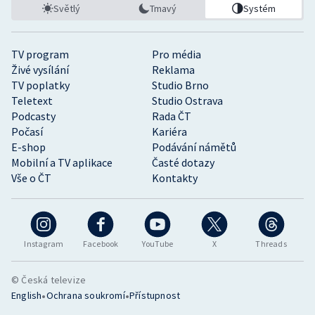
Světlý
Tmavý
Systém
TV program
Pro média
Živé vysílání
Reklama
TV poplatky
Studio Brno
Teletext
Studio Ostrava
Podcasty
Rada ČT
Počasí
Kariéra
E-shop
Podávání námětů
Mobilní a TV aplikace
Časté dotazy
Vše o ČT
Kontakty
Instagram
Facebook
YouTube
X
Threads
© Česká televize
•
•
English
Ochrana soukromí
Přístupnost